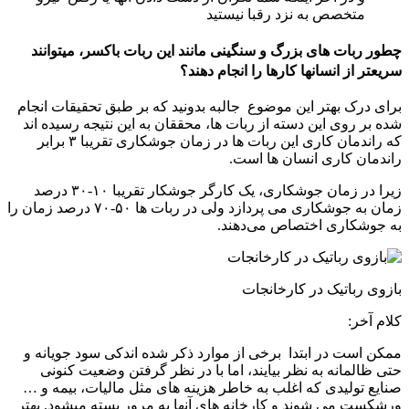
متخصص به نزد رقبا نیستید
چطور ربات های بزرگ و سنگینی مانند این ربات باکسر، میتوانند
سریعتر از انسانها کارها را انجام دهند؟
برای درک بهتر این موضوع جالبه بدونید که بر طبق تحقیقات انجام
شده بر روی این دسته از ربات ها، محققان به این نتیجه رسیده اند
که راندمان کاری این ربات ها در زمان جوشکاری تقریبا ۳ برابر
راندمان کاری انسان ها است.
زیرا در زمان جوشکاری، یک کارگر جوشکار تقریبا ۱۰-۳۰ درصد
زمان به جوشکاری می پردازد ولی در ربات ها ۵۰-۷۰ درصد زمان را
به جوشکاری اختصاص می‌دهند.
بازوی رباتیک در کارخانجات
کلام آخر:
ممکن است در ابتدا برخی از موارد ذکر شده اندکی سود جویانه و
حتی ظالمانه به نظر بیایند، اما با در نظر گرفتن وضعیت کنونی
صنایع تولیدی که اغلب به خاطر هزینه های مثل مالیات، بیمه و …
ورشکست می شوند و کارخانه های آنها به مرور بسته میشود. بهتر