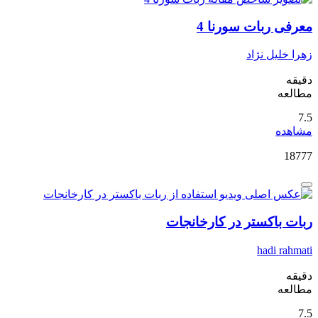
معرفی ربات سورنا 4
زهرا خلیل نژاد
دقیقه
مطالعه
7.5
مشاهده
18777
ربات باکستر در کارخانجات
hadi rahmati
دقیقه
مطالعه
7.5