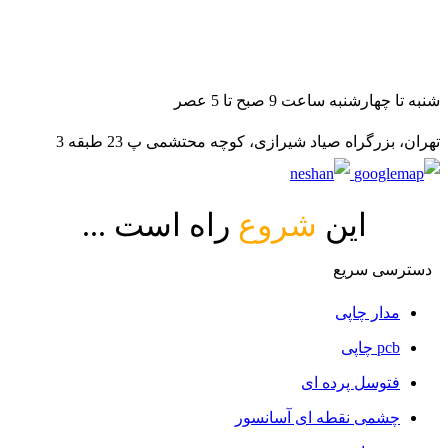
021-88140188
09982502070
09982502080
شنبه تا چهارشنبه ساعت 9 صبح تا 5 عصر
تهران، بزرگراه صیاد شیرازی، کوچه محتشمی پ 23 طبقه 3
این
شروع
راه است ...
دسترسی سریع
مدار چاپی
pcb چاپی
فتوسل پرده ای
چشمی نقطه ای آسانسور