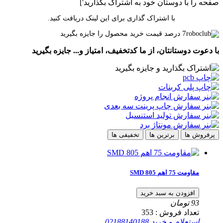
صفحه را با دوستان خود به اشتراک بگذارید']
با اشتراک گذاری برای این لینک دریافت کنید.
7
درصد قیمت خرید محصول را جایزه بگیرید
با دعوت دوستانتان، از ما کدتخفیف، امتیاز و... جایزه بگیرید
پرفروش ها
برترین ها
تخفیفی ها
مقاومت 75 اهم SMD 805
افزودن به سبد خرید
93
تومان
تعداد فروش :
353
استعلام و خرید
02188140188