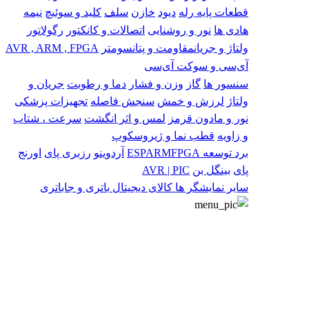
قطعات پایه
رله
دیود
خازن
سلف
کلید و سوئیچ
نیمه
هادی ها
نور و روشنایی
اتصالات و کانکتور
رگولاتور
ولتاژ و جریان
مقاومت و پتانسومتر
AVR , ARM , FPGA
آی‌سی و سوکت آی‌سی
سنسور ها
گاز
وزن و فشار
دما و رطوبت
جریان و
ولتاژ
لرزش و خمش
سنجش فاصله
تجهیزات پزشکی
نور و مادون قرمز
لمس و اثر انگشت
سرعت ، شتاب
و زاویه
قطب نما و ژیروسکوپ
برد توسعه
FPGA
ARM
ESP
آردوینو
رزبری پای
اورنج
پای
بینگل بن
AVR | PIC
سایر
نمایشگر ها
کالای دیجیتال
باتری و جاباتری