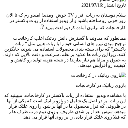
تاریخ انتشار :
2021/07/16
سلام دوستان به
ربات افزار TV خوش اومدید! امیدوارم که تا الان
روز خوبی رو ساخته باشید و از ویدیو استفاده از ربات باکستر در
?
کارخانجات که براتون آماده کردیم لذت ببرید
.
همانطور که میدونید با گسترش دانش رباتیک اغلب کارخانجات
ترجیح میدن نیرو های انسانی خود را با ربات هایی مثل ” ربات
باکستر” که برای بسته بندی محصولات استفاده می شوند، جایگزین
کنند. زیرا این ربات ها علاوه بر نظم، سرعت و دقت بالایی که دارند،
به حقوق و مزایا هم نیاز ندارند! در نتیجه هزینه تولید رو کاهش و
کیفیت رو افزایش میدهند.
بازوی رباتیک در کارخانجات
با مشاهده ویدیو استفاده از ربات باکستر در کارخانجات، میبینید که
این ربات نیز در اصل یک شامل دو بازو رباتیک است که یکی از آنها
در ظروفی که قرار محصول ما در آنها پر شود را روی غلتک قرار
میدهد. سپس بعد از پر شدن ظروف بازوی دوم درب ظرف ها را
که قبلا روی غلتک قرار داده، را بر روی آنها قرار می دهد.