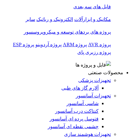
فایل های سه بعدی
مکانیک و ابزارآلات
الکترونیک و رباتیک
سایر
پروژه های بردهای توسعه و میکروپروسسور
پروژه AVR
پروژه ARM
پروژه آردوینو
پروژه ESP
پروژه رزبری پای
محصولات صنعتی
تجهیزات پزشکی
آلارم گاز های طبی
تجهیزات آسانسور
شاسی آسانسور
کنتاکت درب آسانسور
فتوسل پرده ای آسانسور
چشمی نقطه ای آسانسور
تجهیزات هوشمند سازی