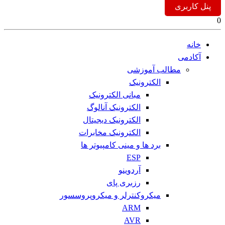
پنل کاربری
0
خانه
آکادمی
مطالب آموزشی
الکترونیک
مبانی الکترونیک
الکترونیک آنالوگ
الکترونیک دیجیتال
الکترونیک مخابرات
برد ها و مینی کامپیوتر ها
ESP
آردوینو
رزبری پای
میکروکنترلر و میکروپروسسور
ARM
AVR