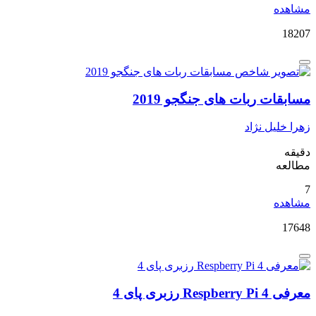
مشاهده
18207
مسابقات ربات های جنگجو 2019
زهرا خلیل نژاد
دقیقه
مطالعه
7
مشاهده
17648
معرفی Respberry Pi 4 رزبری پای 4