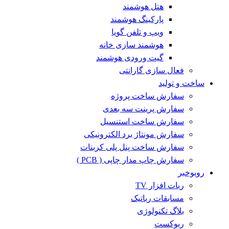
هتل هوشمند
پارکینگ هوشمند
ویپ و تلفن گویا
هوشمند سازی خانه
گیت ورودی هوشمند
فعال سازی گارانتی
ساخت و تولید
سفارش ساخت پروژه
سفارش پرینت سه بعدی
سفارش ساخت استنسیل
سفارش مونتاژ برد الکترونیکی
سفارش ساخت پنل پلی کربنات
سفارش چاپ مدار چاپی ( PCB )
روبوخبر
ربات افزار TV
مسابقات رباتیک
بلاگ تکنولوژی
ربوکست