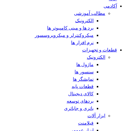
آکادمی
مطالب آموزشی
الکترونیک
برد ها و مینی کامپیوتر ها
میکروکنترلر و میکروپروسسور
نرم افزار ها
قطعات و تجهیزات
الکترونیک
ماژول ها
سنسور ها
نمایشگر ها
قطعات پایه
کالای دیجیتال
بردهای توسعه
باتری و جاباتری
ابزار آلات
فیلامنت
ابزار عمومی