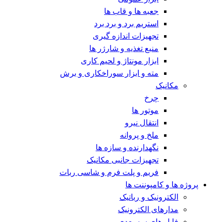
جعبه ها و قاب ها
استریم برد و برد برد
تجهیزات اندازه گیری
منبع تغذیه و شارژر ها
ابزار مونتاژ و لحیم کاری
مته و ابزار سوراخکاری و برش
مکانیک
چرخ
موتور ها
انتقال نیرو
ملخ و پروانه
نگهدارنده و سازه ها
تجهیزات جانبی مکانیک
فریم و پلت فرم و شاسی ربات
پروژه ها و کامپوننت ها
الکترونیک و رباتیک
مدارهای الکترونیک
فایل های سه بعدی