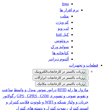
fpga
نرم افزار ها
متلب
کد ویژن
لب ویو
کیل kail
پروتئوس
سولید ورک
کتابخانه ها
آلتیوم دیزاینر
قطعات و تجهیزات
الکترونیک
ابزارآلات
مکانیک
ماژول ها
رله
RFID
درایور موتور
مبدل و واسط
ساعت
و تقویم
صوتی و تصویری
GPS , GPRS , GSM
رگولاتور
جریان و ولتاژ
شبکه و WIFI و بلوتوث
فلایت کنترلر و
اسپید کنترلر
ریموت کنترل و دسته های کنترل