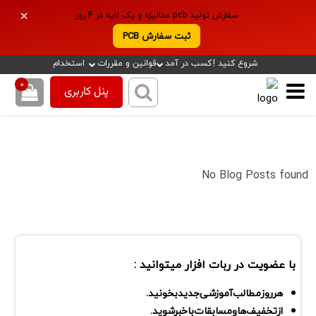
سفارش تولید pcb متالیزه و یک لایه در 4 روز
✕
ثبت سفارش PCB
شروع کنید !
کسب در آمد
قوانین و مقررات
استخدام
0
پنل کاربری
No Blog Posts found
با عضویت در ربات افزار میتوانید :
هر روز مطالب آموزشی جدید بخونید.
از تخفیف ها و مسابقات باخبرشوید.