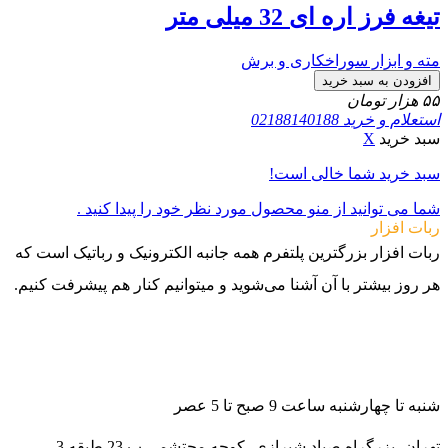
تیغه فرز اره ای 32 میلی متر
مته و ابزار سوراخکاری و برش
افزودن به سبد خرید
۵۵
هزار تومان
استعلام و خرید
02188140188
سبد خرید
X
سبد خرید شما خالی است!
شما می توانید از منو محصول مورد نظر خود را پیدا کنید .
ربات افزار
ربات افزار بزرگترین پلتفرم همه جانبه الکترونیک و رباتیک است که
هر روز بیشتر با آن آشنا می‌شوید و میتوانیم کنار هم پیشرفت کنیم.
021-88140188
09982502070
09982502080
شنبه تا چهارشنبه ساعت 9 صبح تا 5 عصر
تهران، بزرگراه صیاد شیرازی، کوچه محتشمی پ 23 طبقه 3