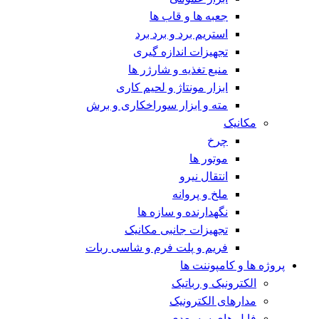
جعبه ها و قاب ها
استریم برد و برد برد
تجهیزات اندازه گیری
منبع تغذیه و شارژر ها
ابزار مونتاژ و لحیم کاری
مته و ابزار سوراخکاری و برش
مکانیک
چرخ
موتور ها
انتقال نیرو
ملخ و پروانه
نگهدارنده و سازه ها
تجهیزات جانبی مکانیک
فریم و پلت فرم و شاسی ربات
پروژه ها و کامپوننت ها
الکترونیک و رباتیک
مدارهای الکترونیک
فایل های سه بعدی