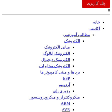
پنل کاربری
0
خانه
آکادمی
مطالب آموزشی
الکترونیک
مبانی الکترونیک
الکترونیک آنالوگ
الکترونیک دیجیتال
الکترونیک مخابرات
برد ها و مینی کامپیوتر ها
ESP
آردوینو
رزبری پای
میکروکنترلر و میکروپروسسور
ARM
AVR