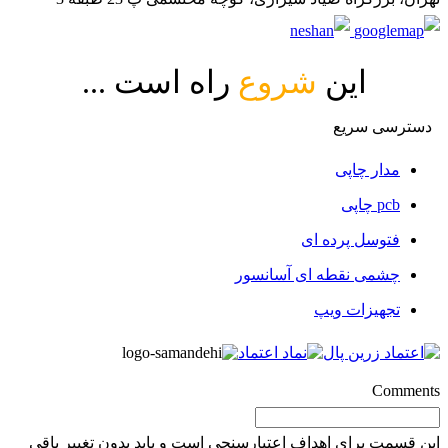
این
شروع
راه است ...
دسترسی سریع
مدار چاپی
pcb چاپی
فتوسل پرده ای
چشمی نقطه ای آسانسور
تجهیزات ویپ
Comments
این قسمت برای اهداف اعتبارسنجی است و باید بدون تغییر باقی