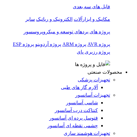
فایل های سه بعدی
مکانیک و ابزارآلات
الکترونیک و رباتیک
سایر
پروژه های بردهای توسعه و میکروپروسسور
پروژه AVR
پروژه ARM
پروژه آردوینو
پروژه ESP
پروژه رزبری پای
محصولات صنعتی
تجهیزات پزشکی
آلارم گاز های طبی
تجهیزات آسانسور
شاسی آسانسور
کنتاکت درب آسانسور
فتوسل پرده ای آسانسور
چشمی نقطه ای آسانسور
تجهیزات هوشمند سازی