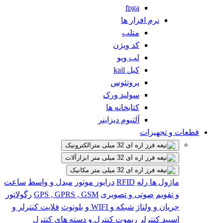
fpga
نرم افزار ها
متلب
کد ویژن
لب ویو
کیل kail
پروتئوس
سولید ورک
کتابخانه ها
آلتیوم دیزاینر
قطعات و تجهیزات
الکترونیک
ابزارآلات
مکانیک
ماژول ها
رله
RFID
درایور موتور
مبدل و واسط
ساعت
و تقویم
صوتی و تصویری
GPS , GPRS , GSM
رگولاتور
جریان و ولتاژ
شبکه و WIFI و بلوتوث
فلایت کنترلر و
اسپید کنترلر
ریموت کنترل و دسته های کنترل