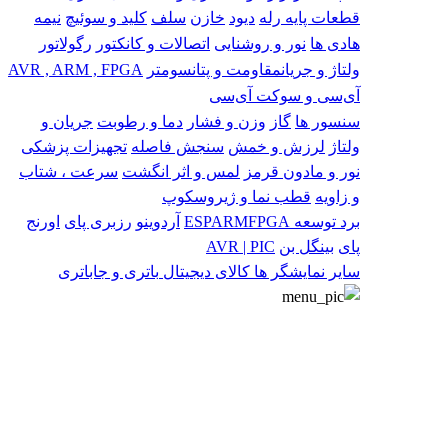
قطعات پایه
رله
دیود
خازن
سلف
کلید و سوئیچ
نیمه
هادی ها
نور و روشنایی
اتصالات و کانکتور
رگولاتور
ولتاژ و جریان
مقاومت و پتانسومتر
AVR , ARM , FPGA
آی‌سی و سوکت آی‌سی
سنسور ها
گاز
وزن و فشار
دما و رطوبت
جریان و
ولتاژ
لرزش و خمش
سنجش فاصله
تجهیزات پزشکی
نور و مادون قرمز
لمس و اثر انگشت
سرعت ، شتاب
و زاویه
قطب نما و ژیروسکوپ
برد توسعه
FPGA
ARM
ESP
آردوینو
رزبری پای
اورنج
پای
بینگل بن
AVR | PIC
سایر
نمایشگر ها
کالای دیجیتال
باتری و جاباتری