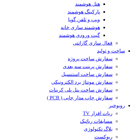
هتل هوشمند
پارکینگ هوشمند
ویپ و تلفن گویا
هوشمند سازی خانه
گیت ورودی هوشمند
فعال سازی گارانتی
ساخت و تولید
سفارش ساخت پروژه
سفارش پرینت سه بعدی
سفارش ساخت استنسیل
سفارش مونتاژ برد الکترونیکی
سفارش ساخت پنل پلی کربنات
سفارش چاپ مدار چاپی ( PCB )
روبوخبر
ربات افزار TV
مسابقات رباتیک
بلاگ تکنولوژی
ربوکست