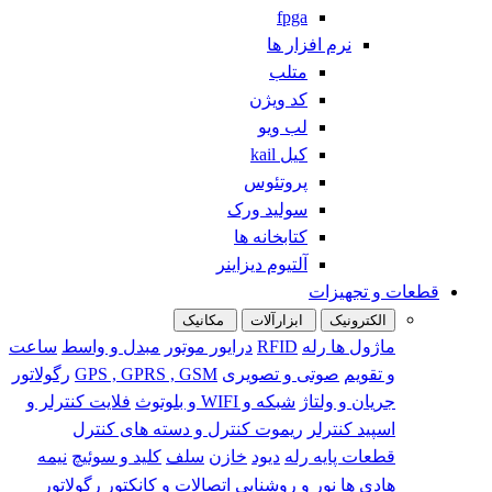
fpga
نرم افزار ها
متلب
کد ویژن
لب ویو
کیل kail
پروتئوس
سولید ورک
کتابخانه ها
آلتیوم دیزاینر
قطعات و تجهیزات
الکترونیک
ابزارآلات
مکانیک
ماژول ها
رله
RFID
درایور موتور
مبدل و واسط
ساعت
و تقویم
صوتی و تصویری
GPS , GPRS , GSM
رگولاتور
جریان و ولتاژ
شبکه و WIFI و بلوتوث
فلایت کنترلر و
اسپید کنترلر
ریموت کنترل و دسته های کنترل
قطعات پایه
رله
دیود
خازن
سلف
کلید و سوئیچ
نیمه
هادی ها
نور و روشنایی
اتصالات و کانکتور
رگولاتور