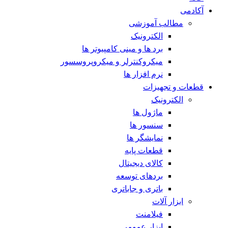
آکادمی
مطالب آموزشی
الکترونیک
برد ها و مینی کامپیوتر ها
میکروکنترلر و میکروپروسسور
نرم افزار ها
قطعات و تجهیزات
الکترونیک
ماژول ها
سنسور ها
نمایشگر ها
قطعات پایه
کالای دیجیتال
بردهای توسعه
باتری و جاباتری
ابزار آلات
فیلامنت
ابزار عمومی