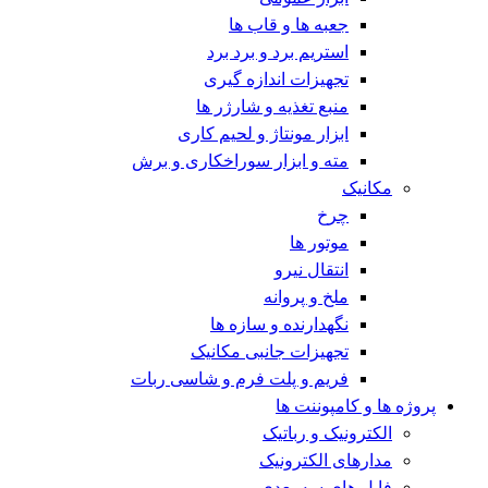
جعبه ها و قاب ها
استریم برد و برد برد
تجهیزات اندازه گیری
منبع تغذیه و شارژر ها
ابزار مونتاژ و لحیم کاری
مته و ابزار سوراخکاری و برش
مکانیک
چرخ
موتور ها
انتقال نیرو
ملخ و پروانه
نگهدارنده و سازه ها
تجهیزات جانبی مکانیک
فریم و پلت فرم و شاسی ربات
پروژه ها و کامپوننت ها
الکترونیک و رباتیک
مدارهای الکترونیک
فایل های سه بعدی