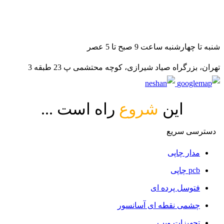
021-88140188
09982502070
09982502080
شنبه تا چهارشنبه ساعت 9 صبح تا 5 عصر
تهران، بزرگراه صیاد شیرازی، کوچه محتشمی پ 23 طبقه 3
این
شروع
راه است ...
دسترسی سریع
مدار چاپی
pcb چاپی
فتوسل پرده ای
چشمی نقطه ای آسانسور
تجهیزات ویپ