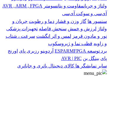
ولتاژ و جریان
مقاومت و پتانسومتر
AVR , ARM , FPGA
آی‌سی و سوکت آی‌سی
سنسور ها
گاز
وزن و فشار
دما و رطوبت
جریان و
ولتاژ
لرزش و خمش
سنجش فاصله
تجهیزات پزشکی
نور و مادون قرمز
لمس و اثر انگشت
سرعت ، شتاب
و زاویه
قطب نما و ژیروسکوپ
برد توسعه
FPGA
ARM
ESP
آردوینو
رزبری پای
اورنج
پای
بینگل بن
AVR | PIC
سایر
نمایشگر ها
کالای دیجیتال
باتری و جاباتری