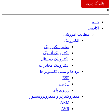
پنل کاربری
0
خانه
آکادمی
مطالب آموزشی
الکترونیک
مبانی الکترونیک
الکترونیک آنالوگ
الکترونیک دیجیتال
الکترونیک مخابرات
برد ها و مینی کامپیوتر ها
ESP
آردوینو
رزبری پای
میکروکنترلر و میکروپروسسور
ARM
AVR