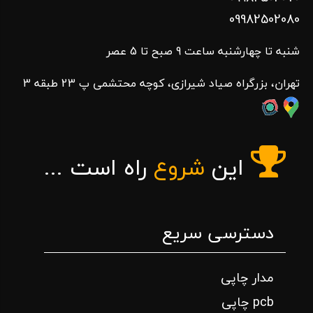
09982502080
شنبه تا چهارشنبه ساعت 9 صبح تا 5 عصر
تهران، بزرگراه صیاد شیرازی، کوچه محتشمی پ 23 طبقه 3
این
شروع
راه است ...
دسترسی سریع
مدار چاپی
pcb چاپی