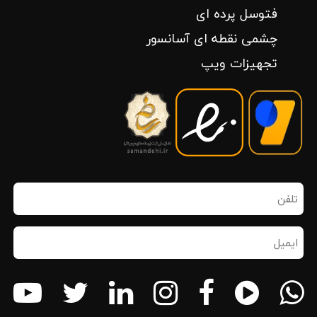
فتوسل پرده ای
چشمی نقطه ای آسانسور
تجهیزات ویپ
تلفن
همراه
(ضروری)
ایمیل
(ضروری)