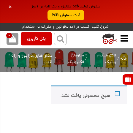
سفارش تولید pcb متالیزه و یک لایه در 4 روز
✕
ثبت سفارش PCB
شروع کنید !
کسب در آمد
قوانین و مقررات
استخدام
0
پنل کاربری
مدار های درایور و راه
الکترونیک و
مدارهای
/
/
/
خانه
انداز
رباتیک
الکترونیک
هیچ محصولی یافت نشد.