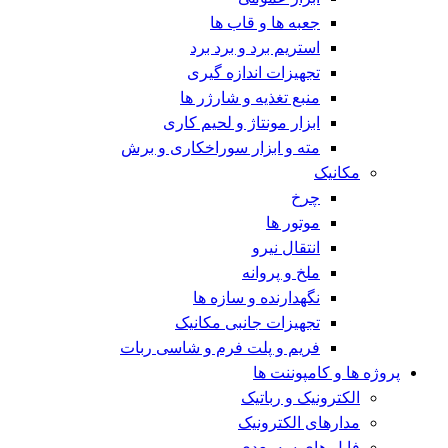
جعبه ها و قاب ها
استریم برد و برد برد
تجهیزات اندازه گیری
منبع تغذیه و شارژر ها
ابزار مونتاژ و لحیم کاری
مته و ابزار سوراخکاری و برش
مکانیک
چرخ
موتور ها
انتقال نیرو
ملخ و پروانه
نگهدارنده و سازه ها
تجهیزات جانبی مکانیک
فریم و پلت فرم و شاسی ربات
پروژه ها و کامپوننت ها
الکترونیک و رباتیک
مدارهای الکترونیک
فایل های سه بعدی