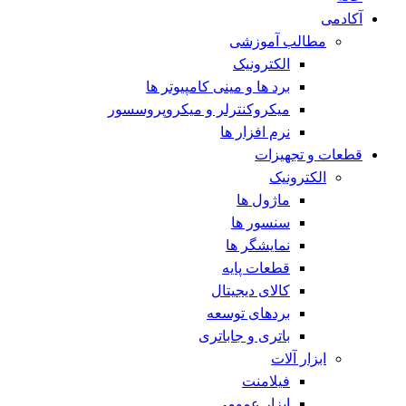
آکادمی
مطالب آموزشی
الکترونیک
برد ها و مینی کامپیوتر ها
میکروکنترلر و میکروپروسسور
نرم افزار ها
قطعات و تجهیزات
الکترونیک
ماژول ها
سنسور ها
نمایشگر ها
قطعات پایه
کالای دیجیتال
بردهای توسعه
باتری و جاباتری
ابزار آلات
فیلامنت
ابزار عمومی