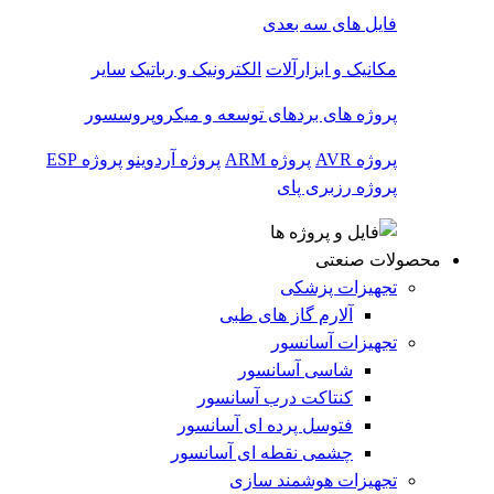
فایل های سه بعدی
مکانیک و ابزارآلات
الکترونیک و رباتیک
سایر
پروژه های بردهای توسعه و میکروپروسسور
پروژه AVR
پروژه ARM
پروژه آردوینو
پروژه ESP
پروژه رزبری پای
محصولات صنعتی
تجهیزات پزشکی
آلارم گاز های طبی
تجهیزات آسانسور
شاسی آسانسور
کنتاکت درب آسانسور
فتوسل پرده ای آسانسور
چشمی نقطه ای آسانسور
تجهیزات هوشمند سازی