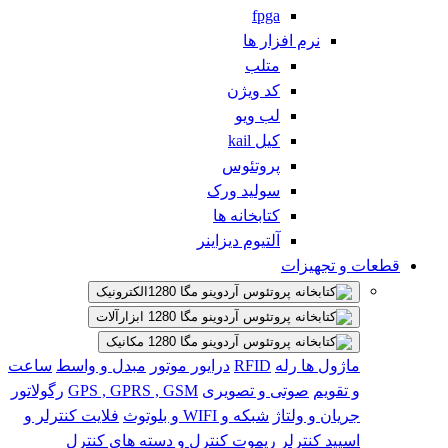
fpga
نرم افزار ها
متلب
کد ویژن
لب ویو
کیل kail
پروتئوس
سولید ورک
کتابخانه ها
آلتیوم دیزاینر
قطعات و تجهیزات
الکترونیک
ابزارآلات
مکانیک
ماژول ها
رله
RFID
درایور موتور
مبدل و واسط
ساعت
و تقویم
صوتی و تصویری
GPS , GPRS , GSM
رگولاتور
جریان و ولتاژ
شبکه و WIFI و بلوتوث
فلایت کنترلر و
اسپید کنترلر
ریموت کنترل و دسته های کنترل