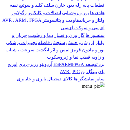
قطعات پایه
رله
دیود
خازن
سلف
کلید و سوئیچ
نیمه
هادی ها
نور و روشنایی
اتصالات و کانکتور
رگولاتور
ولتاژ و جریان
مقاومت و پتانسومتر
AVR , ARM , FPGA
آی‌سی و سوکت آی‌سی
سنسور ها
گاز
وزن و فشار
دما و رطوبت
جریان و
ولتاژ
لرزش و خمش
سنجش فاصله
تجهیزات پزشکی
نور و مادون قرمز
لمس و اثر انگشت
سرعت ، شتاب
و زاویه
قطب نما و ژیروسکوپ
برد توسعه
FPGA
ARM
ESP
آردوینو
رزبری پای
اورنج
پای
بینگل بن
AVR | PIC
سایر
نمایشگر ها
کالای دیجیتال
باتری و جاباتری