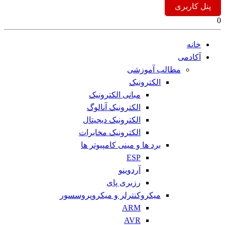
پنل کاربری
0
خانه
آکادمی
مطالب آموزشی
الکترونیک
مبانی الکترونیک
الکترونیک آنالوگ
الکترونیک دیجیتال
الکترونیک مخابرات
برد ها و مینی کامپیوتر ها
ESP
آردوینو
رزبری پای
میکروکنترلر و میکروپروسسور
ARM
AVR