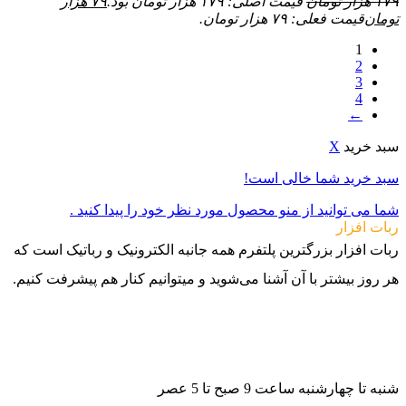
۱۷۹
هزار تومان
قیمت اصلی: ۱۷۹ هزار تومان بود.
۷۹
هزار
تومان
قیمت فعلی: ۷۹ هزار تومان.
1
2
3
4
←
سبد خرید
X
سبد خرید شما خالی است!
شما می توانید از منو محصول مورد نظر خود را پیدا کنید .
ربات افزار
ربات افزار بزرگترین پلتفرم همه جانبه الکترونیک و رباتیک است که
هر روز بیشتر با آن آشنا می‌شوید و میتوانیم کنار هم پیشرفت کنیم.
021-88140188
09982502070
09982502080
شنبه تا چهارشنبه ساعت 9 صبح تا 5 عصر