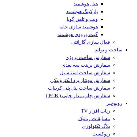
هتل هوشمند
پارکینگ هوشمند
ویپ و تلفن گویا
هوشمند سازی خانه
گیت ورودی هوشمند
فعال سازی گارانتی
ساخت و تولید
سفارش ساخت پروژه
سفارش پرینت سه بعدی
سفارش ساخت استنسیل
سفارش مونتاژ برد الکترونیکی
سفارش ساخت پنل پلی کربنات
سفارش چاپ مدار چاپی ( PCB )
روبوخبر
ربات افزار TV
مسابقات رباتیک
بلاگ تکنولوژی
ربوکست