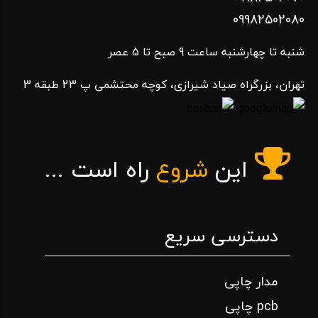
09982502080
شنبه تا چهارشنبه ساعت 9 صبح تا 5 عصر
تهران، بزرگراه صیاد شیرازی، کوچه محتشمی پ 23 طبقه 3
این
شروع
راه است ...
دسترسی سریع
مدار چاپی
pcb چاپی