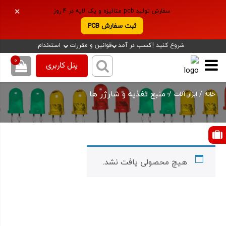
سفارش تولید pcb متالیزه و یک لایه در 4 روز
✕
ثبت سفارش PCB
شروع کنید !
کسب در آمد
قوانین و مقررات
استخدام
0
پنل کاربری
منبع تغذیه و شارژر ها
/
/
خانه
ابزار آلات
هیچ محصولی یافت نشد.