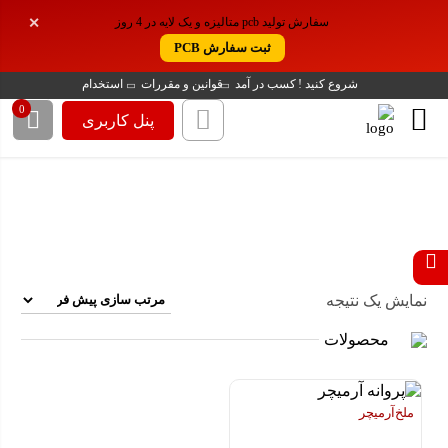
سفارش تولید pcb متالیزه و یک لایه در 4 روز
✕
ثبت سفارش PCB
شروع کنید !
کسب در آمد
قوانین و مقررات
استخدام
0
پنل کاربری
ملخ و پروانه
خانه
/
مکانیک
/
نمایش یک نتیجه
محصولات
ملخ آرمیچر