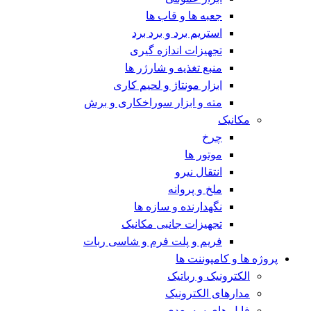
جعبه ها و قاب ها
استریم برد و برد برد
تجهیزات اندازه گیری
منبع تغذیه و شارژر ها
ابزار مونتاژ و لحیم کاری
مته و ابزار سوراخکاری و برش
مکانیک
چرخ
موتور ها
انتقال نیرو
ملخ و پروانه
نگهدارنده و سازه ها
تجهیزات جانبی مکانیک
فریم و پلت فرم و شاسی ربات
پروژه ها و کامپوننت ها
الکترونیک و رباتیک
مدارهای الکترونیک
فایل های سه بعدی