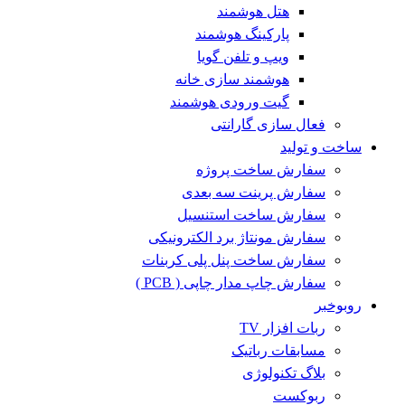
هتل هوشمند
پارکینگ هوشمند
ویپ و تلفن گویا
هوشمند سازی خانه
گیت ورودی هوشمند
فعال سازی گارانتی
ساخت و تولید
سفارش ساخت پروژه
سفارش پرینت سه بعدی
سفارش ساخت استنسیل
سفارش مونتاژ برد الکترونیکی
سفارش ساخت پنل پلی کربنات
سفارش چاپ مدار چاپی ( PCB )
روبوخبر
ربات افزار TV
مسابقات رباتیک
بلاگ تکنولوژی
ربوکست