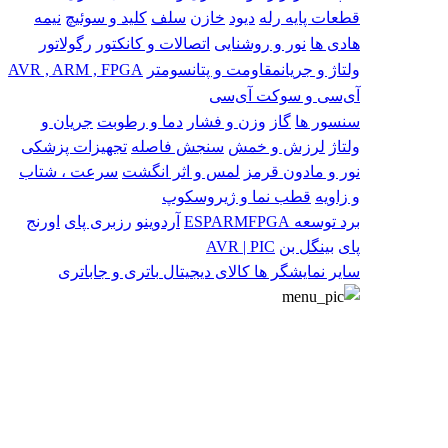
قطعات پایه
رله
دیود
خازن
سلف
کلید و سوئیچ
نیمه
هادی ها
نور و روشنایی
اتصالات و کانکتور
رگولاتور
ولتاژ و جریان
مقاومت و پتانسومتر
AVR , ARM , FPGA
آی‌سی و سوکت آی‌سی
سنسور ها
گاز
وزن و فشار
دما و رطوبت
جریان و
ولتاژ
لرزش و خمش
سنجش فاصله
تجهیزات پزشکی
نور و مادون قرمز
لمس و اثر انگشت
سرعت ، شتاب
و زاویه
قطب نما و ژیروسکوپ
برد توسعه
FPGA
ARM
ESP
آردوینو
رزبری پای
اورنج
پای
بینگل بن
AVR | PIC
سایر
نمایشگر ها
کالای دیجیتال
باتری و جاباتری