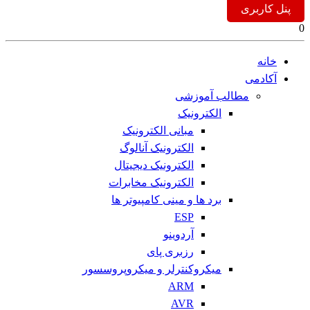
پنل کاربری
0
خانه
آکادمی
مطالب آموزشی
الکترونیک
مبانی الکترونیک
الکترونیک آنالوگ
الکترونیک دیجیتال
الکترونیک مخابرات
برد ها و مینی کامپیوتر ها
ESP
آردوینو
رزبری پای
میکروکنترلر و میکروپروسسور
ARM
AVR