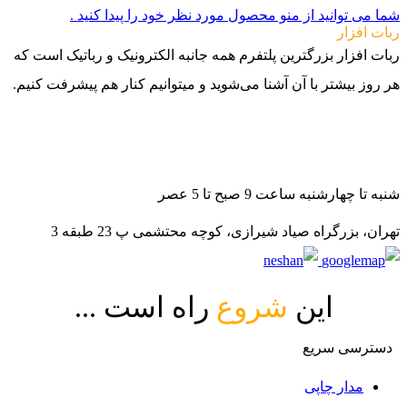
شما می توانید از منو محصول مورد نظر خود را پیدا کنید .
ربات افزار
ربات افزار بزرگترین پلتفرم همه جانبه الکترونیک و رباتیک است که
هر روز بیشتر با آن آشنا می‌شوید و میتوانیم کنار هم پیشرفت کنیم.
021-88140188
09982502070
09982502080
شنبه تا چهارشنبه ساعت 9 صبح تا 5 عصر
تهران، بزرگراه صیاد شیرازی، کوچه محتشمی پ 23 طبقه 3
این
شروع
راه است ...
دسترسی سریع
مدار چاپی