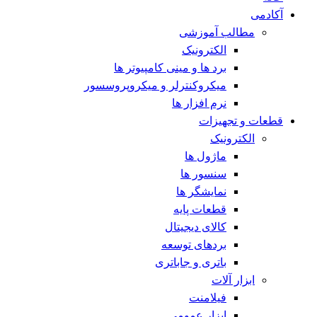
آکادمی
مطالب آموزشی
الکترونیک
برد ها و مینی کامپیوتر ها
میکروکنترلر و میکروپروسسور
نرم افزار ها
قطعات و تجهیزات
الکترونیک
ماژول ها
سنسور ها
نمایشگر ها
قطعات پایه
کالای دیجیتال
بردهای توسعه
باتری و جاباتری
ابزار آلات
فیلامنت
ابزار عمومی