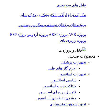
فایل های سه بعدی
مکانیک و ابزارآلات
الکترونیک و رباتیک
سایر
پروژه های بردهای توسعه و میکروپروسسور
پروژه AVR
پروژه ARM
پروژه آردوینو
پروژه ESP
پروژه رزبری پای
محصولات صنعتی
تجهیزات پزشکی
آلارم گاز های طبی
تجهیزات آسانسور
شاسی آسانسور
کنتاکت درب آسانسور
فتوسل پرده ای آسانسور
چشمی نقطه ای آسانسور
تجهیزات هوشمند سازی