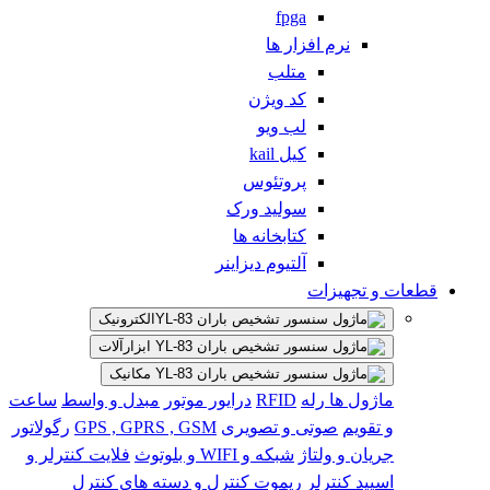
fpga
نرم افزار ها
متلب
کد ویژن
لب ویو
کیل kail
پروتئوس
سولید ورک
کتابخانه ها
آلتیوم دیزاینر
قطعات و تجهیزات
الکترونیک
ابزارآلات
مکانیک
ماژول ها
رله
RFID
درایور موتور
مبدل و واسط
ساعت
و تقویم
صوتی و تصویری
GPS , GPRS , GSM
رگولاتور
جریان و ولتاژ
شبکه و WIFI و بلوتوث
فلایت کنترلر و
اسپید کنترلر
ریموت کنترل و دسته های کنترل