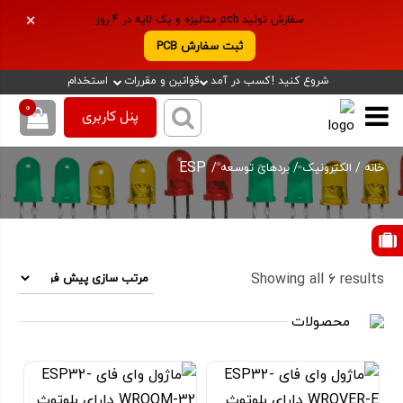
سفارش تولید pcb متالیزه و یک لایه در 4 روز
✕
ثبت سفارش PCB
شروع کنید !
کسب در آمد
قوانین و مقررات
استخدام
0
پنل کاربری
ESP
/
/
/
خانه
الکترونیک
بردهای توسعه
Showing all 6 results
محصولات