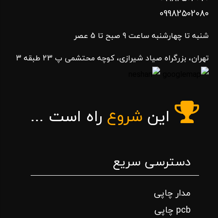
09982502080
شنبه تا چهارشنبه ساعت 9 صبح تا 5 عصر
تهران، بزرگراه صیاد شیرازی، کوچه محتشمی پ 23 طبقه 3
این
شروع
راه است ...
دسترسی سریع
مدار چاپی
pcb چاپی