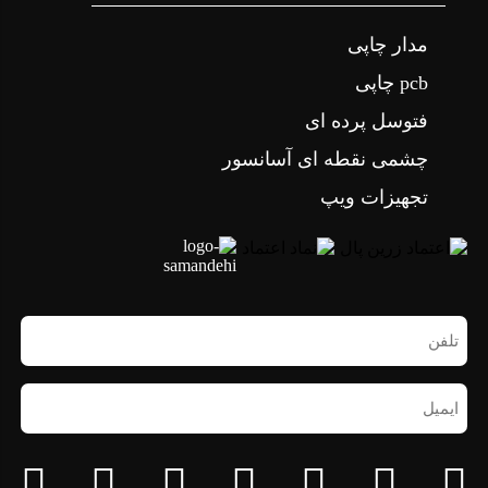
مدار چاپی
pcb چاپی
فتوسل پرده ای
چشمی نقطه ای آسانسور
تجهیزات ویپ
تلفن
همراه
(ضروری)
ایمیل
(ضروری)