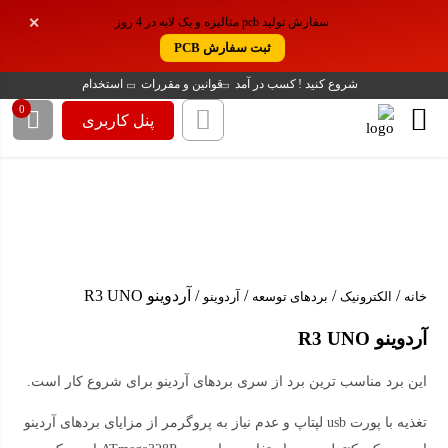
موجودی این کالا روی سایت ما این تعداد می باشد
سفارش تولید pcb متالیزه و یک لایه در 4 روز
✕
. اما موجودی این کالا در انبار ما، بیش از این تعداد
ثبت سفارش PCB
است. برای سفارش تعداد بیشتر باشماره زیر
تماس بگیرد!
شروع کنید !
کسب در آمد
قوانین و مقررات
استخدام
0
پنل کاربری
02188140188
/
/
/
/ آردوینو R3 UNO
خانه
الکترونیک
بردهای توسعه
آردوینو
آردوینو R3 UNO
این برد مناسب ترین برد از سری بردهای آردینو برای شروع کار است.
تغذیه با پورت usb لپتاپ و عدم نیاز به پروگرمر از مزایای بردهای آردینو