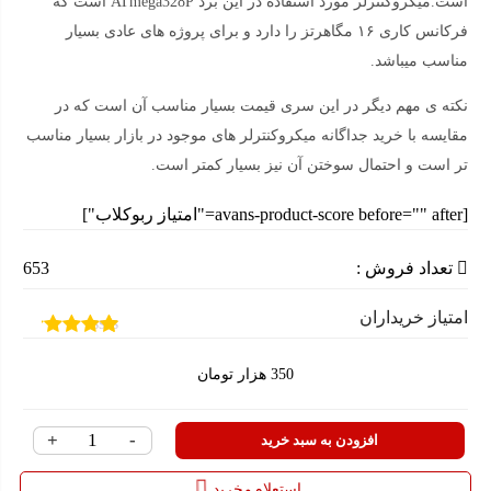
است.میکروکنترلر مورد استفاده در این برد ATmega328P است که
فرکانس کاری ۱۶ مگاهرتز را دارد و برای پروژه های عادی بسیار
مناسب میباشد.
نکته ی مهم دیگر در این سری قیمت بسیار مناسب آن است که در
مقایسه با خرید جداگانه میکروکنترلر های موجود در بازار بسیار مناسب
تر است و احتمال سوختن آن نیز بسیار کمتر است.
[avans-product-score before="" after="امتیاز ربوکلاب"]
تعداد فروش :
653
امتیاز خریداران
1
امتیازدهی
4.00
از 5
350
هزار تومان
در
امتیازدهی
مشتری
+
-
آردوینو
افزودن به سبد خرید
R3
استعلام و خرید