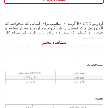
UNO
عدد
آردوینو R3 UNO گزینه ای مناسب برای کسانی که میخواهند که
الکترونیک و کد نویسی را یاد بگیرند،برد آردوینو بسیار مقاوم و
قوی برای کسانی که میخواهند برای اولین بار در این سطح کار
کند و همچنین
مشاهده بیشتر
بیشترین اطلاعت موجود و مورد استفاده در میان میان خانواده
آردوینو متعلق به UNO است. تغذیه با پورت usb لپ تاپ و عدم
نیاز به پروگرامر از مزایای بردهای آردوینو است.میکروکنترلر
مورد استفاده در این برد ATmega328P است که فرکانس کاری
۱۶ مگاهرتز را دارد و برای پروژه های عادی بسیار مناسب
مشخصات
میباشد.
ابعاد فیبر
11*54*68 میلی متر
برای پروژه های عادی بسیار مناسب میباشد.نکته ی مهم دیگر
نوع فیبر
فایبر گلاس
در این سری قیمت بسیار مناسب آن است. نکته ی مهم دیگر در
چاپ مس
چاپ آبی
این سری قیمت بسیار مناسب آن است که در مقایسه با خرید
جداگانه میکروکنترلر های موجود در بازار بسیار مناسب تر
است و احتمال سوختن آن نیز بسیار کمتر است.
تغذیه
ولتاژ مصرفی
5 ولت