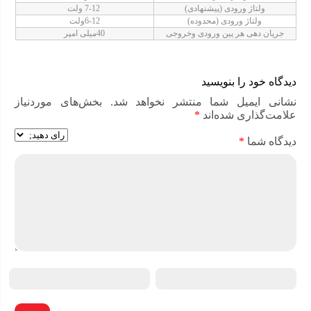
ولتاژ ورودی (پیشنهادی)
7-12 ولت
ولتاژ ورودی (محدوده)
6-12ولت
جریان دهی هر پین ورودی وخروجی
40میلی امپر
دیدگاه خود را بنویسید
نشانی ایمیل شما منتشر نخواهد شد.
بخش‌های موردنیاز
علامت‌گذاری شده‌اند
*
دیدگاه شما
*
آردوینو یک پلتفرم سخت افزاری و پردازشی است که به صورت
کد باز یا متن باز طراحی شده است. این پلتفرم بر پایه یک برد
ورودی و خروجی ساده و بر مبنای زبان processing/wiring