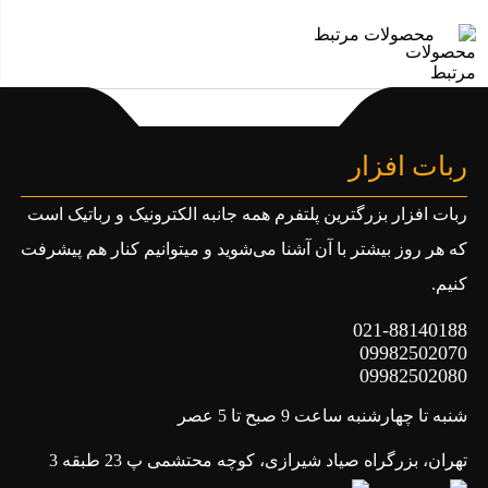
محیط نرم افزاری ساده
محصولات مرتبط
کد نویسی آسان
متن باز بودن آن
وجود کتابخانه های بسیار زیاد برای راه اندازی سنسور های
ربات افزار
متعدد
سازگاری با تمامی شیلدهای
ربات افزار بزرگترین پلتفرم همه جانبه الکترونیک و رباتیک است
تغییر میکروکنترل روی برد
که هر روز بیشتر با آن آشنا می‌شوید و میتوانیم کنار هم پیشرفت
کنیم.
کاربرد ها آردوینو R3 UNO
021-88140188
09982502070
09982502080
ساخت انواع پروژه های پردازشی با فرکانس پایین
شنبه تا چهارشنبه ساعت 9 صبح تا 5 عصر
راه اندازی ساده انواع سنسور ها و ماژول
راه اندازی ساده نمایشگر ها
تهران، بزرگراه صیاد شیرازی، کوچه محتشمی پ 23 طبقه 3