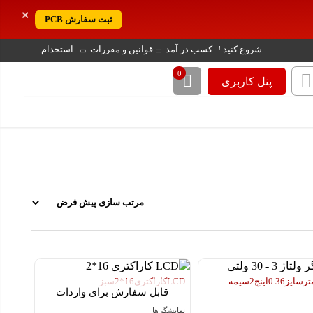
✕
ثبت سفارش PCB
شروع کنید !
کسب در آمد
قوانین و مقررات
استخدام
0
پنل کاربری
0. اینچ 2 سیمه
LCD کاراکتری 16*2 سبز
قابل سفارش برای واردات
نمایشگر ها