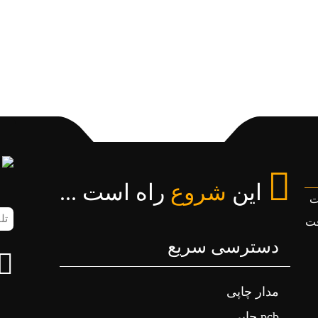
این
شروع
راه است ...
ت
تلف
فت
همر
دسترسی سریع
(ض
مدار چاپی
pcb چاپی