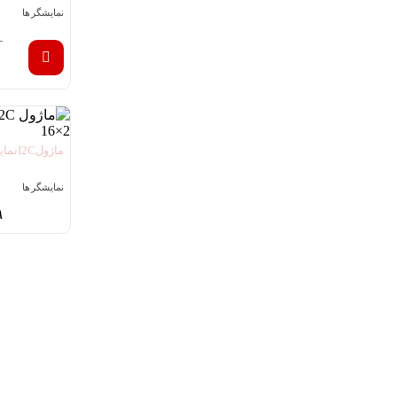
نمایشگر ها
۰
۰
ماژول I2C نمایشگر کاراکتری 2×16
نمایشگر ها
۹