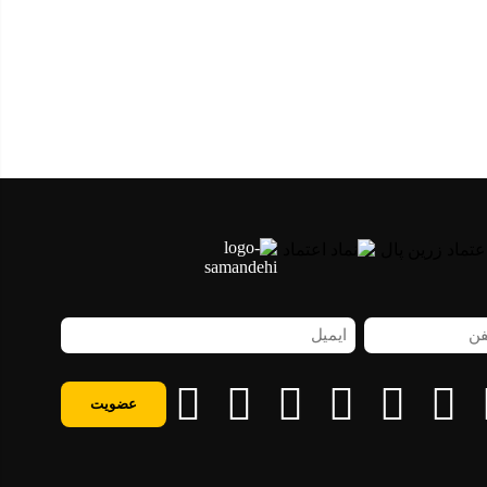
ن
ایمیل
اه
(ضروری)
روری)