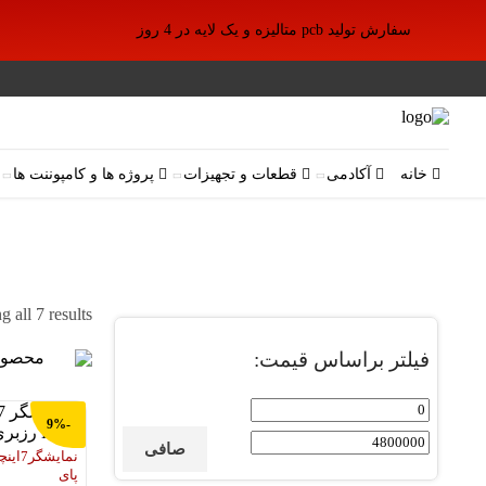
سفارش تولید pcb متالیزه و یک لایه در 4 روز
خانه
آکادمی
قطعات و تجهیزات
پروژه ها و کامپوننت ها
نمایشگر ها
خانه
الکترونیک
/
/
 all 7 results
فیلتر براساس قیمت:
محصول
حداقل
حداكثر
-9%
قیمت
قيمت
صافی
پای