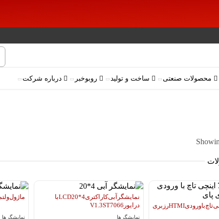
محصولات صنعتی
ساخت و تولید
روبوخبر
درباره شرکت
Showing
ات
نمایشگر آبی کاراکتری 4*20 LCD با
ماژول ولتمتر سایز 36
درایور V1.3 ST7066
نمایشگر 7 اینچی تاچ با ورودی HTMI رزبری
نمایشگر ها
نمایشگر ها