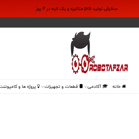
سفارش تولید pcb متالیزه و یک لایه در 4 روز
خانه
آکادمی
قطعات و تجهیزات
پروژه ها و کامپوننت 