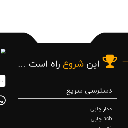
این
شروع
راه است ...
تلف
همر
دسترسی سریع
(ض
مدار چاپی
pcb چاپی