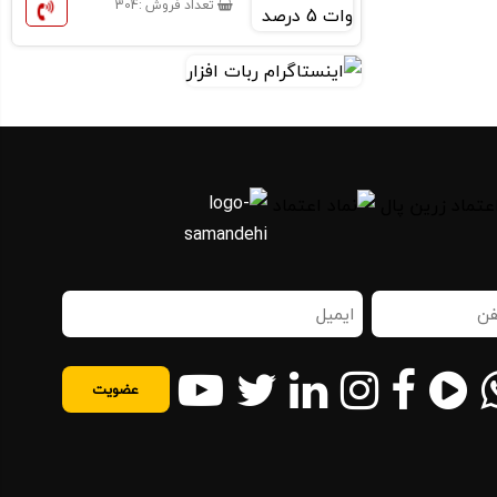
تعداد فروش :
304
ن
ایمیل
اه
(ضروری)
روری)