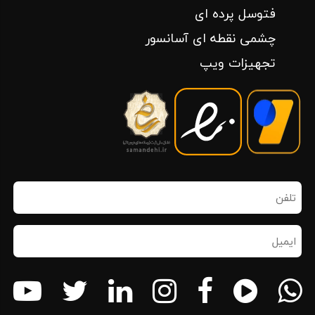
فتوسل پرده ای
چشمی نقطه ای آسانسور
تجهیزات ویپ
تلفن
همراه
(ضروری)
ایمیل
(ضروری)