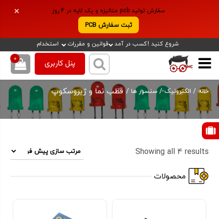
سفارش تولید pcb متالیزه و یک لایه در 4 روز
✕
ثبت سفارش PCB
شروع کنید !
کسب در آمد
قوانین و مقررات
استخدام
0
پنل کاربری
قطب‌ نما و ژیروسکوپ
/
/
/
خانه
الکترونیک
سنسور ها
Showing all 4 results
محصولات