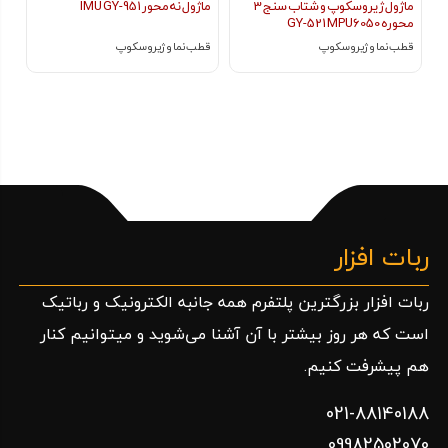
ماژول ژیروسکوپ و شتاب سنج 3
ماژول نه محور IMU GY-951
محوره GY-521 MPU6050
قطب‌ نما و ژیروسکوپ
قطب‌ نما و ژیروسکوپ
ربات افزار
ربات افزار بزرگترین پلتفرم همه جانبه الکترونیک و رباتیک
است که هر روز بیشتر با آن آشنا می‌شوید و میتوانیم کنار
هم پیشرفت کنیم.
021-88140188
09982502070