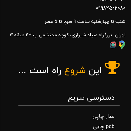
09982502080
شنبه تا چهارشنبه ساعت 9 صبح تا 5 عصر
تهران، بزرگراه صیاد شیرازی، کوچه محتشمی پ 23 طبقه 3
این
شروع
راه است ...
دسترسی سریع
مدار چاپی
pcb چاپی