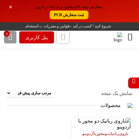
سفارش تولید pcb متالیزه و یک لایه در 4 روز
✕
ثبت سفارش PCB
شروع کنید !
کسب در آمد
قوانین و مقررات
استخدام
0
پنل کاربری
پروژه های برد های توسعه و
الکترونیک و
خانه
/
/
رباتیک
میکروپروسسور
نمایش یک نتیجه
محصولات
بازوی رباتیک دو محور با آردوینو