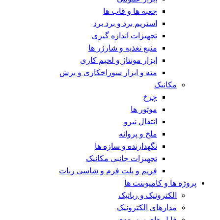
جعبه ها و قاب ها
استریم برد و برد برد
تجهیزات اندازه گیری
منبع تغذیه و شارژر ها
ابزار مونتاژ و لحیم کاری
مته و ابزار سوراخکاری و برش
مکانیک
چرخ
موتور ها
انتقال نیرو
ملخ و پروانه
نگهدارنده و سازه ها
تجهیزات جانبی مکانیک
فریم و پلت فرم و شاسی ربات
پروژه ها و کامپوننت ها
الکترونیک و رباتیک
مدارهای الکترونیک
فایل های سه بعدی