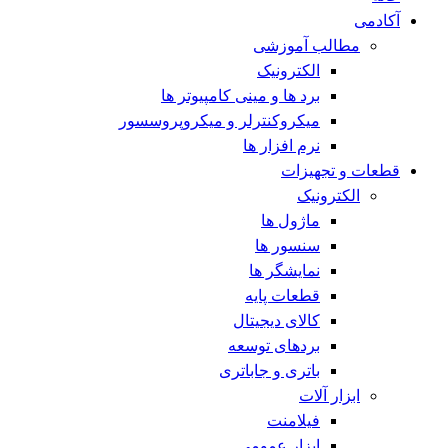
آکادمی
مطالب آموزشی
الکترونیک
برد ها و مینی کامپیوتر ها
میکروکنترلر و میکروپروسسور
نرم افزار ها
قطعات و تجهیزات
الکترونیک
ماژول ها
سنسور ها
نمایشگر ها
قطعات پایه
کالای دیجیتال
بردهای توسعه
باتری و جاباتری
ابزار آلات
فیلامنت
ابزار عمومی