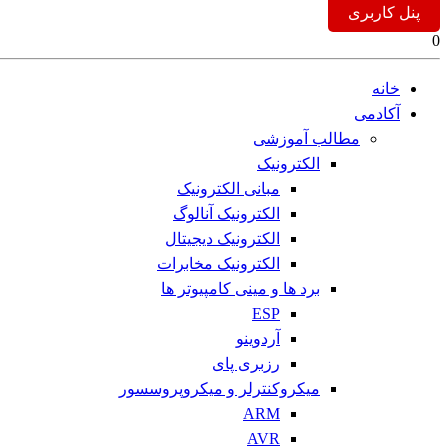
پنل کاربری
0
خانه
آکادمی
مطالب آموزشی
الکترونیک
مبانی الکترونیک
الکترونیک آنالوگ
الکترونیک دیجیتال
الکترونیک مخابرات
برد ها و مینی کامپیوتر ها
ESP
آردوینو
رزبری پای
میکروکنترلر و میکروپروسسور
ARM
AVR