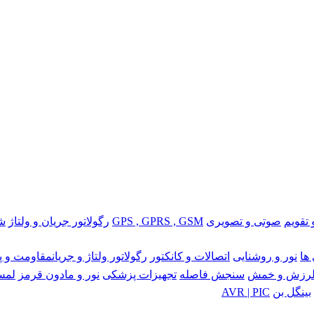
تقویم
صوتی و تصویری
GPS , GPRS , GSM
رگولاتور جریان و ولتاژ
شبکه
ها
نور و روشنایی
اتصالات و کانکتور
رگولاتور ولتاژ و جریان
مقاومت و پ
رزش و خمش
سنجش فاصله
تجهیزات پزشکی
نور و مادون قرمز
لمس
بینگل بن
AVR | PIC