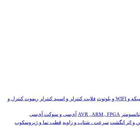
 و WIFI و بلوتوث
فلایت کنترلر و اسپید کنترلر
ریموت کنترل و
تانسومتر
AVR , ARM , FPGA
آی‌سی و سوکت آی‌سی
 و اثر انگشت
سرعت ، شتاب و زاویه
قطب نما و ژیروسکوپ