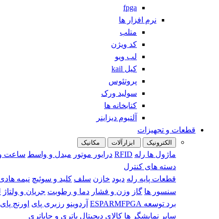
fpga
نرم افزار ها
متلب
کد ویژن
لب ویو
کیل kail
پروتئوس
سولید ورک
کتابخانه ها
آلتیوم دیزاینر
قطعات و تجهیزات
الکترونیک
ابزارآلات
مکانیک
ماژول ها
رله
RFID
درایور موتور
مبدل و واسط
ساعت و 
دسته های کنترل
قطعات پایه
رله
دیود
خازن
سلف
کلید و سوئیچ
نیمه هادی 
سنسور ها
گاز
وزن و فشار
دما و رطوبت
جریان و ولتاژ
ل
برد توسعه
FPGA
ARM
ESP
آردوینو
رزبری پای
اورنج پای
سایر
نمایشگر ها
کالای دیجیتال
باتری و جاباتری