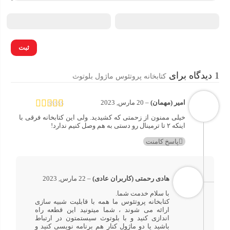
1 دیدگاه برای
کتابخانه پروتئوس ماژول بلوتوث
شبیه سازی پروژه های مانیتورینگ صنعتی :
امیر (مهمان)
–
20 مارس, 2023
امتیاز
5
از 5
خیلی ممنون از زحمتی که کشیدید. ولی این کتابخانه فرقی با
شما میتوانید برای نظارت بر دما و رطوبت در گلخانه ها و باغ
اینکه ۲ تا ترمینال رو دستی به هم وصل کنیم ندارد!
های هوشمند،کنترل دستگاه ها در کارخانجات و… از ماژول
بلوتوث استفاده کنید! همچنین میتوانید پیش از شروع فرآیند
پاسخ کامنت
طراحی مدار اصلی از کتابخانه پروتئوس ماژول بلوتوث برای
شبیه سازی و آنالیز عملیات مدنظرتان کمک بگیرید، علاوه بر
این با صرف کمترین زمان و هزینه یک نمای کلی از پروژه را به
هادی رحمتی (کاربران عادی)
–
22 مارس, 2023
کارفرما یا مشتری خود نشان بدهید!
با سلام خدمت شما.
کتابخانه پروتئوس ما همه با قابلیت شبیه سازی
ارائه می شوند ، شما میتونید این قطعه راه
شبیه سازی پروژه های هوشمند سازی ساختمان ها :
اندازی کنید و با بلوتوث سیستمتون در ارتباط
باشید یا دو ماژول کنار هم برنامه نویسی کنید و