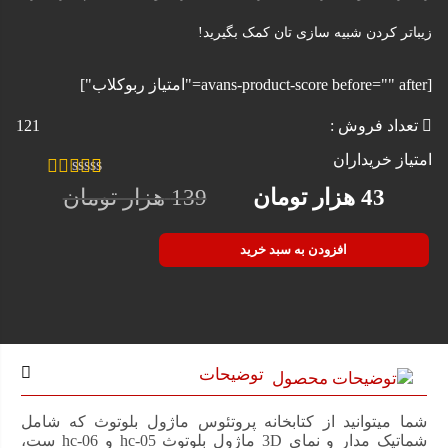
زیباتر کردن شبیه سازی تان کمک بگیرید!
[avans-product-score before="" after="امتیاز ربوکلاب"]
تعداد فروش :
121
امتیاز خریداران
1
امتیازدهی
43
هزار تومان
139
هزار تومان
5.00
از 5 در
قیمت
قیمت
امتیازدهی
مشتری
افزودن به سبد خرید
فعلی
اصلی
43 هزار
139 هزار
تومان
تومان
بود.
است.
توضیحات
شما میتوانید از کتابخانه پروتئوس ماژول بلوتوث که شامل
شماتیک مدار و نمای 3D ماژول بلوتوث hc-05 و hc-06 ست،