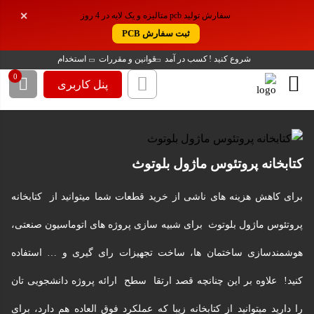
سفارش تولید pcb متالیزه و یک لایه در 4 روز
✕
ثبت سفارش PCB
شروع کنید !
کسب در آمد
قوانین و مقررات
استخدام
0
پنل کاربری
کتابخانه پروتئوس ماژول بلوتوث
برای کاهش هزینه های ناشی از خرید قطعات شما میتوانید از کتابخانه
پروتئوس ماژول بلوتوث برای شبیه سازی پروژه های اتوماسیون صنعتی،
هوشمندسازی ساختمان ها، ساخت تجهیزات رای گیری و … استفاده
کنید! علاوه بر این چنانچه قصد ارتقا سطح ارائه پروژه دانشجویی تان
را دارید میتوانید از کتابخانه زیبا که عملکرد فوق العاده هم دارد، برای