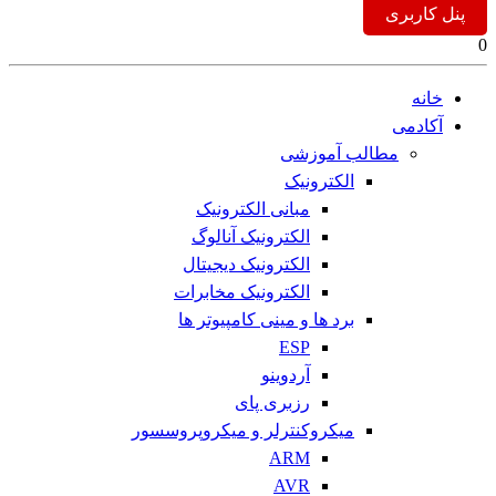
پنل کاربری
0
خانه
آکادمی
مطالب آموزشی
الکترونیک
مبانی الکترونیک
الکترونیک آنالوگ
الکترونیک دیجیتال
الکترونیک مخابرات
برد ها و مینی کامپیوتر ها
ESP
آردوینو
رزبری پای
میکروکنترلر و میکروپروسسور
ARM
AVR