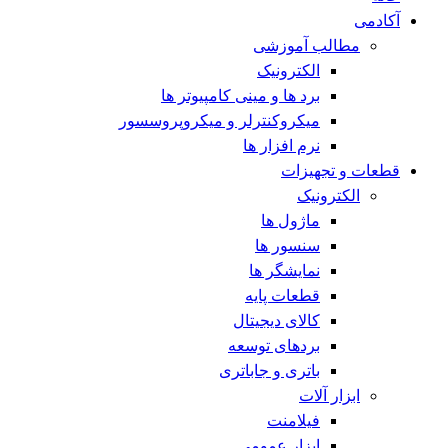
آکادمی
مطالب آموزشی
الکترونیک
برد ها و مینی کامپیوتر ها
میکروکنترلر و میکروپروسسور
نرم افزار ها
قطعات و تجهیزات
الکترونیک
ماژول ها
سنسور ها
نمایشگر ها
قطعات پایه
کالای دیجیتال
بردهای توسعه
باتری و جاباتری
ابزار آلات
فیلامنت
ابزار عمومی