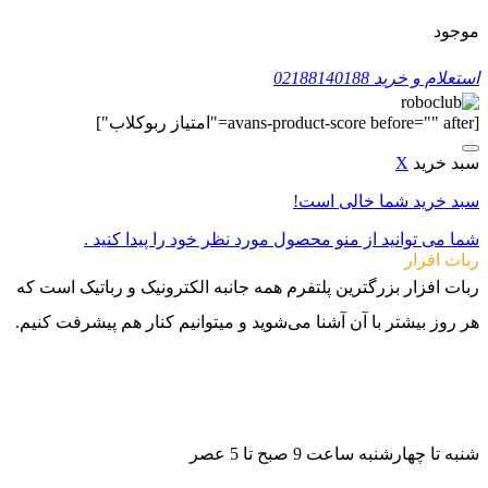
موجود
استعلام و خرید
02188140188
[avans-product-score before="" after="امتیاز ربوکلاب"]
سبد خرید
X
سبد خرید شما خالی است!
شما می توانید از منو محصول مورد نظر خود را پیدا کنید .
ربات افزار
ربات افزار بزرگترین پلتفرم همه جانبه الکترونیک و رباتیک است که
هر روز بیشتر با آن آشنا می‌شوید و میتوانیم کنار هم پیشرفت کنیم.
021-88140188
09982502070
09982502080
شنبه تا چهارشنبه ساعت 9 صبح تا 5 عصر