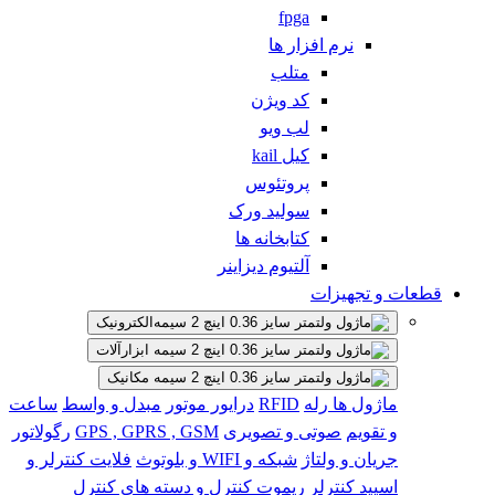
fpga
نرم افزار ها
متلب
کد ویژن
لب ویو
کیل kail
پروتئوس
سولید ورک
کتابخانه ها
آلتیوم دیزاینر
قطعات و تجهیزات
الکترونیک
ابزارآلات
مکانیک
ماژول ها
رله
RFID
درایور موتور
مبدل و واسط
ساعت
و تقویم
صوتی و تصویری
GPS , GPRS , GSM
رگولاتور
جریان و ولتاژ
شبکه و WIFI و بلوتوث
فلایت کنترلر و
اسپید کنترلر
ریموت کنترل و دسته های کنترل