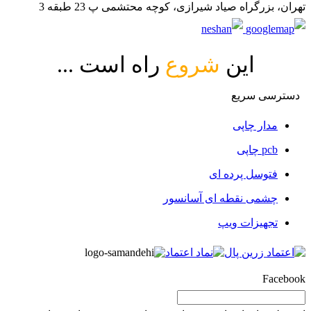
تهران، بزرگراه صیاد شیرازی، کوچه محتشمی پ 23 طبقه 3
این
شروع
راه است ...
دسترسی سریع
مدار چاپی
pcb چاپی
فتوسل پرده ای
چشمی نقطه ای آسانسور
تجهیزات ویپ
Facebook