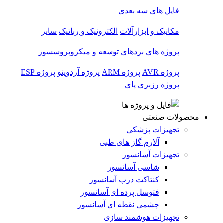
فایل های سه بعدی
مکانیک و ابزارآلات
الکترونیک و رباتیک
سایر
پروژه های بردهای توسعه و میکروپروسسور
پروژه AVR
پروژه ARM
پروژه آردوینو
پروژه ESP
پروژه رزبری پای
محصولات صنعتی
تجهیزات پزشکی
آلارم گاز های طبی
تجهیزات آسانسور
شاسی آسانسور
کنتاکت درب آسانسور
فتوسل پرده ای آسانسور
چشمی نقطه ای آسانسور
تجهیزات هوشمند سازی