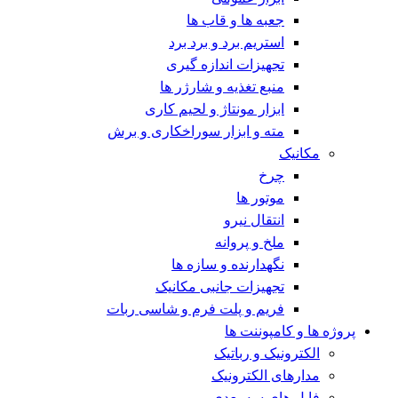
جعبه ها و قاب ها
استریم برد و برد برد
تجهیزات اندازه گیری
منبع تغذیه و شارژر ها
ابزار مونتاژ و لحیم کاری
مته و ابزار سوراخکاری و برش
مکانیک
چرخ
موتور ها
انتقال نیرو
ملخ و پروانه
نگهدارنده و سازه ها
تجهیزات جانبی مکانیک
فریم و پلت فرم و شاسی ربات
پروژه ها و کامپوننت ها
الکترونیک و رباتیک
مدارهای الکترونیک
فایل های سه بعدی