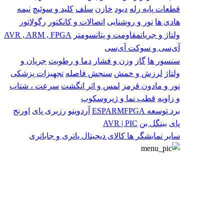
قطعات پایه
رله
دیود
خازن
سلف
کلید و سوئیچ
نیمه
هادی ها
نور و روشنایی
اتصالات و کانکتور
رگولاتور
ولتاژ و جریان
مقاومت و پتانسومتر
AVR , ARM , FPGA
آی‌سی و سوکت آی‌سی
سنسور ها
گاز
وزن و فشار
دما و رطوبت
جریان و
ولتاژ
لرزش و خمش
سنجش فاصله
تجهیزات پزشکی
نور و مادون قرمز
لمس و اثر انگشت
سرعت ، شتاب
و زاویه
قطب نما و ژیروسکوپ
برد توسعه
FPGA
ARM
ESP
آردوینو
رزبری پای
اورنج
پای
بینگل بن
AVR | PIC
سایر
نمایشگر ها
کالای دیجیتال
باتری و جاباتری