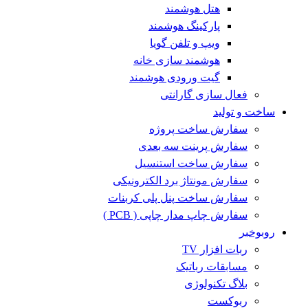
هتل هوشمند
پارکینگ هوشمند
ویپ و تلفن گویا
هوشمند سازی خانه
گیت ورودی هوشمند
فعال سازی گارانتی
ساخت و تولید
سفارش ساخت پروژه
سفارش پرینت سه بعدی
سفارش ساخت استنسیل
سفارش مونتاژ برد الکترونیکی
سفارش ساخت پنل پلی کربنات
سفارش چاپ مدار چاپی ( PCB )
روبوخبر
ربات افزار TV
مسابقات رباتیک
بلاگ تکنولوژی
ربوکست