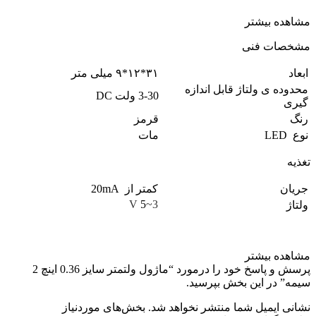
مشاهده بیشتر
مشخصات فنی
ابعاد
۳۱*۱۲*۹ میلی متر
محدوده ی ولتاژ قابل اندازه
3-30 ولت DC
گیری
رنگ
قرمز
نوع LED
مات
تغذیه
جریان
کمتر از 20mA
V
5
~
3
ولتاژ
مشاهده بیشتر
پرسش و پاسخ خود را درمورد “ماژول ولتمتر سایز 0.36 اینچ 2
سیمه” در این بخش بپرسید.
نشانی ایمیل شما منتشر نخواهد شد.
بخش‌های موردنیاز