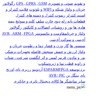
و تقویم
صوتی و تصویری
GPS , GPRS , GSM
رگولاتور
جریان و ولتاژ
شبکه و WIFI و بلوتوث
فلایت کنترلر و
اسپید کنترلر
ریموت کنترل و دسته های کنترل
قطعات پایه
رله
دیود
خازن
سلف
کلید و سوئیچ
نیمه
هادی ها
نور و روشنایی
اتصالات و کانکتور
رگولاتور
ولتاژ و جریان
مقاومت و پتانسومتر
AVR , ARM , FPGA
آی‌سی و سوکت آی‌سی
سنسور ها
گاز
وزن و فشار
دما و رطوبت
جریان و
ولتاژ
لرزش و خمش
سنجش فاصله
تجهیزات پزشکی
نور و مادون قرمز
لمس و اثر انگشت
سرعت ، شتاب
و زاویه
قطب نما و ژیروسکوپ
برد توسعه
FPGA
ARM
ESP
آردوینو
رزبری پای
اورنج
پای
بینگل بن
AVR | PIC
سایر
نمایشگر ها
کالای دیجیتال
باتری و جاباتری