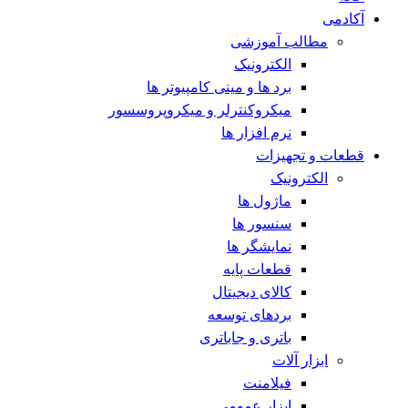
آکادمی
مطالب آموزشی
الکترونیک
برد ها و مینی کامپیوتر ها
میکروکنترلر و میکروپروسسور
نرم افزار ها
قطعات و تجهیزات
الکترونیک
ماژول ها
سنسور ها
نمایشگر ها
قطعات پایه
کالای دیجیتال
بردهای توسعه
باتری و جاباتری
ابزار آلات
فیلامنت
ابزار عمومی