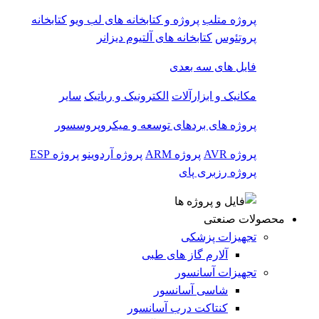
پروژه متلب
پروژه و کتابخانه های لب ویو
کتابخانه
پروتئوس
کتابخانه های آلتیوم دیزانر
فایل های سه بعدی
مکانیک و ابزارآلات
الکترونیک و رباتیک
سایر
پروژه های بردهای توسعه و میکروپروسسور
پروژه AVR
پروژه ARM
پروژه آردوینو
پروژه ESP
پروژه رزبری پای
محصولات صنعتی
تجهیزات پزشکی
آلارم گاز های طبی
تجهیزات آسانسور
شاسی آسانسور
کنتاکت درب آسانسور