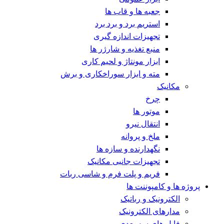
جعبه ها و قاب ها
استریم برد و برد برد
تجهیزات اندازه گیری
منبع تغذیه و شارژر ها
ابزار مونتاژ و لحیم کاری
مته و ابزار سوراخکاری و برش
مکانیک
چرخ
موتور ها
انتقال نیرو
ملخ و پروانه
نگهدارنده و سازه ها
تجهیزات جانبی مکانیک
فریم و پلت فرم و شاسی ربات
پروژه ها و کامپوننت ها
الکترونیک و رباتیک
مدارهای الکترونیک
فایل های سه بعدی