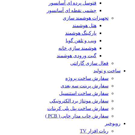
فتوسل پرده ای آسانسور
چشمی نقطه ای آسانسور
تجهیزات هوشمند سازی
هتل هوشمند
پارکینگ هوشمند
ویپ و تلفن گویا
هوشمند سازی خانه
گیت ورودی هوشمند
فعال سازی گارانتی
ساخت و تولید
سفارش ساخت پروژه
سفارش پرینت سه بعدی
سفارش ساخت استنسیل
سفارش مونتاژ برد الکترونیکی
سفارش ساخت پنل پلی کربنات
سفارش چاپ مدار چاپی ( PCB )
روبوخبر
ربات افزار TV