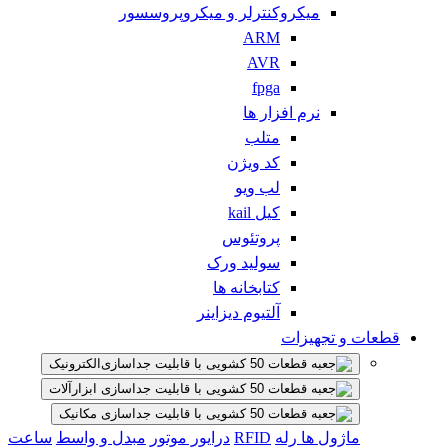
میکروکنترلر و میکروپروسسور
ARM
AVR
fpga
نرم افزار ها
متلب
کد ویژن
لب ویو
کیل kail
پروتئوس
سولید ورک
کتابخانه ها
آلتیوم دیزاینر
قطعات و تجهیزات
الکترونیک
ابزارآلات
مکانیک
ماژول ها
رله
RFID
درایور موتور
مبدل و واسط
ساعت