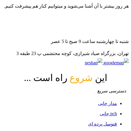
هر روز بیشتر با آن آشنا می‌شوید و میتوانیم کنار هم پیشرفت کنیم.
021-88140188
09982502070
09982502080
شنبه تا چهارشنبه ساعت 9 صبح تا 5 عصر
تهران، بزرگراه صیاد شیرازی، کوچه محتشمی پ 23 طبقه 3
این
شروع
راه است ...
دسترسی سریع
مدار چاپی
pcb چاپی
فتوسل پرده ای