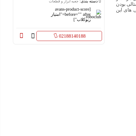
دسته بندی:
جعبه ابزار و قطعات
تالی بودن
[avans-product-score
ی های این
before="" after="امتیاز
ربوکلاب"]
02188140188