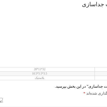
32*11*28
3.5*5.5*10.5
پلاستیک
ذاری شده‌اند
*