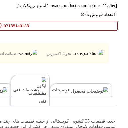
[avans-product-score before="" after="امتیاز ربوکلاب"]
تعداد فروش :
656
02188140188
تحویل اکسپرس
ضمانت اصل
توضیحات
مشخصات فنی
جعبه قطعات 35 کشویی کریستالی از جعبه قطعات های
تمامی قطعات کوچک استفاده نمود . هر کشو از این جعبه به