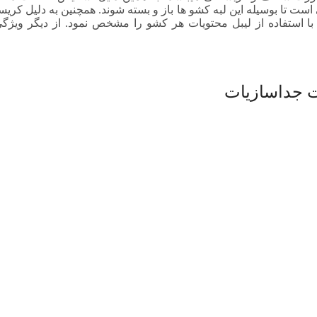
ت تا بوسیله این لبه کشو ها باز و بسته شوند. همچنین به دلیل کریس
با استفاده از لیبل محتویات هر کشو را مشخص نمود. از دیگر ویژگ
این کالا روی سایت ما این تعداد می باشد . اما
ین کالا در انبار ما، بیش از این تعداد است. برای
داد بیشتر باشماره زیر تماس بگیرد!
02188140188