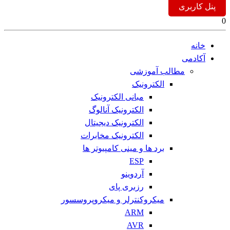
پنل کاربری
0
خانه
آکادمی
مطالب آموزشی
الکترونیک
مبانی الکترونیک
الکترونیک آنالوگ
الکترونیک دیجیتال
الکترونیک مخابرات
برد ها و مینی کامپیوتر ها
ESP
آردوینو
رزبری پای
میکروکنترلر و میکروپروسسور
ARM
AVR