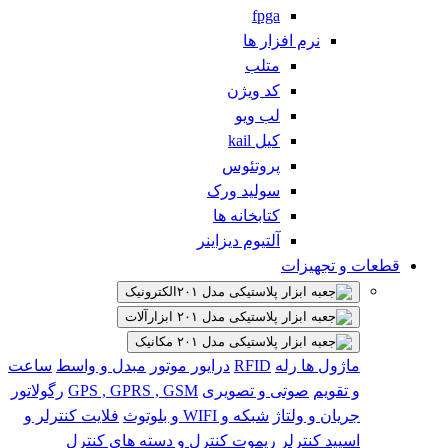
fpga
نرم افزار ها
متلب
کد ویژن
لب ویو
کیل kail
پروتئوس
سولید ورک
کتابخانه ها
آلتیوم دیزاینر
قطعات و تجهیزات
الکترونیک
ابزارآلات
مکانیک
ماژول ها
رله
RFID
درایور موتور
مبدل و واسط
ساعت
و تقویم
صوتی و تصویری
GPS , GPRS , GSM
رگولاتور
جریان و ولتاژ
شبکه و WIFI و بلوتوث
فلایت کنترلر و
اسپید کنترلر
ریموت کنترل و دسته های کنترل