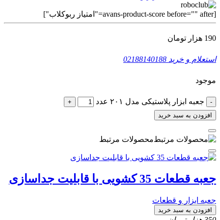
[avans-product-score before="" after="امتیاز ربوکلاب"]
190
هزار تومان
استعلام و خرید
02188140188
موجود
جعبه ابزار پلاستیکی مدل ۲۰۱ عدد
+
-
افزودن به سبد خرید
محصولات مرتبط
جعبه قطعات 35 کشویی با قابلیت جداسازی
جعبه ابزار و قطعات
افزودن به سبد خرید
350
هزار تومان