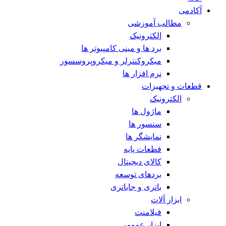
آکادمی
مطالب آموزشی
الکترونیک
برد ها و مینی کامپیوتر ها
میکروکنترلر و میکروپروسسور
نرم افزار ها
قطعات و تجهیزات
الکترونیک
ماژول ها
سنسور ها
نمایشگر ها
قطعات پایه
کالای دیجیتال
بردهای توسعه
باتری و جاباتری
ابزار آلات
فیلامنت
ابزار عمومی