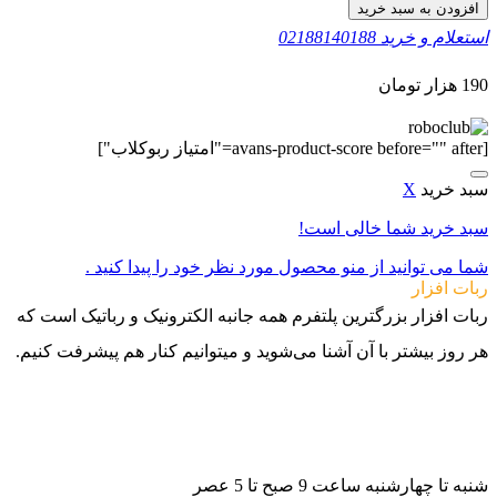
افزودن به سبد خرید
استعلام و خرید
02188140188
190
هزار تومان
[avans-product-score before="" after="امتیاز ربوکلاب"]
سبد خرید
X
سبد خرید شما خالی است!
شما می توانید از منو محصول مورد نظر خود را پیدا کنید .
ربات افزار
ربات افزار بزرگترین پلتفرم همه جانبه الکترونیک و رباتیک است که
هر روز بیشتر با آن آشنا می‌شوید و میتوانیم کنار هم پیشرفت کنیم.
021-88140188
09982502070
09982502080
شنبه تا چهارشنبه ساعت 9 صبح تا 5 عصر