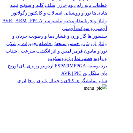
قطعات پایه
رله
دیود
خازن
سلف
کلید و سوئیچ
نیمه
هادی ها
نور و روشنایی
اتصالات و کانکتور
رگولاتور
ولتاژ و جریان
مقاومت و پتانسومتر
AVR , ARM , FPGA
آی‌سی و سوکت آی‌سی
سنسور ها
گاز
وزن و فشار
دما و رطوبت
جریان و
ولتاژ
لرزش و خمش
سنجش فاصله
تجهیزات پزشکی
نور و مادون قرمز
لمس و اثر انگشت
سرعت ، شتاب
و زاویه
قطب نما و ژیروسکوپ
برد توسعه
FPGA
ARM
ESP
آردوینو
رزبری پای
اورنج
پای
بینگل بن
AVR | PIC
سایر
نمایشگر ها
کالای دیجیتال
باتری و جاباتری