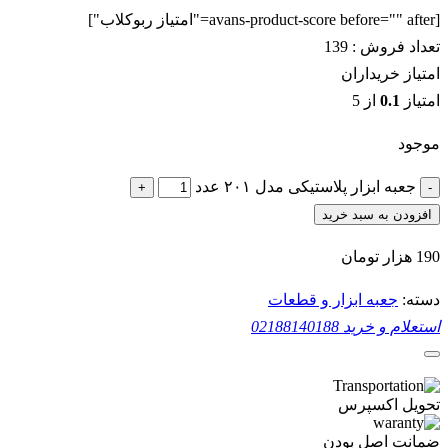
[avans-product-score before="" after="امتیاز ربوکلاب"]
تعداد فروش :
139
امتیاز خریداران
امتیاز
0.1
از 5
موجود
جعبه ابزار پلاستیکی مدل ۲۰۱ عدد
+
-
افزودن به سبد خرید
190
هزار تومان
دسته:
جعبه ابزار و قطعات
استعلام و خرید
02188140188
تحویل اکسپرس
ضمانت اصل بودن