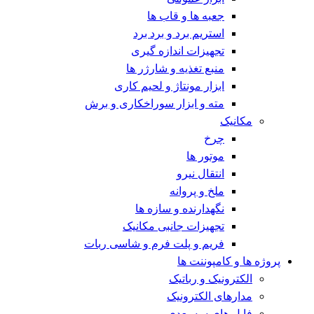
جعبه ها و قاب ها
استریم برد و برد برد
تجهیزات اندازه گیری
منبع تغذیه و شارژر ها
ابزار مونتاژ و لحیم کاری
مته و ابزار سوراخکاری و برش
مکانیک
چرخ
موتور ها
انتقال نیرو
ملخ و پروانه
نگهدارنده و سازه ها
تجهیزات جانبی مکانیک
فریم و پلت فرم و شاسی ربات
پروژه ها و کامپوننت ها
الکترونیک و رباتیک
مدارهای الکترونیک
فایل های سه بعدی