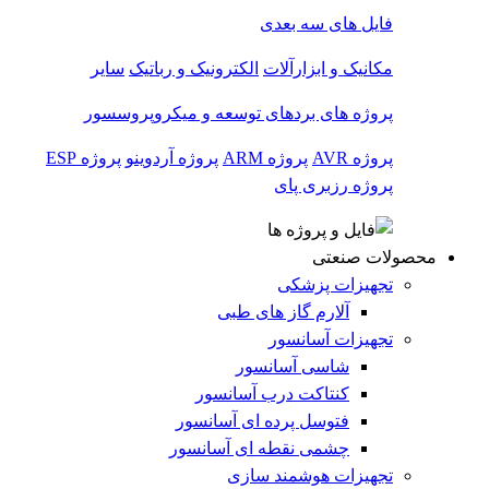
فایل های سه بعدی
مکانیک و ابزارآلات
الکترونیک و رباتیک
سایر
پروژه های بردهای توسعه و میکروپروسسور
پروژه AVR
پروژه ARM
پروژه آردوینو
پروژه ESP
پروژه رزبری پای
محصولات صنعتی
تجهیزات پزشکی
آلارم گاز های طبی
تجهیزات آسانسور
شاسی آسانسور
کنتاکت درب آسانسور
فتوسل پرده ای آسانسور
چشمی نقطه ای آسانسور
تجهیزات هوشمند سازی