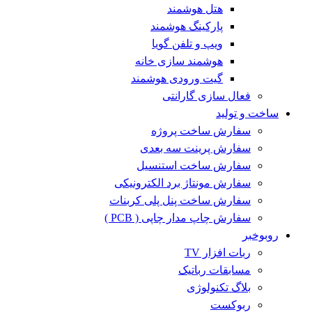
هتل هوشمند
پارکینگ هوشمند
ویپ و تلفن گویا
هوشمند سازی خانه
گیت ورودی هوشمند
فعال سازی گارانتی
ساخت و تولید
سفارش ساخت پروژه
سفارش پرینت سه بعدی
سفارش ساخت استنسیل
سفارش مونتاژ برد الکترونیکی
سفارش ساخت پنل پلی کربنات
سفارش چاپ مدار چاپی ( PCB )
روبوخبر
ربات افزار TV
مسابقات رباتیک
بلاگ تکنولوژی
ربوکست