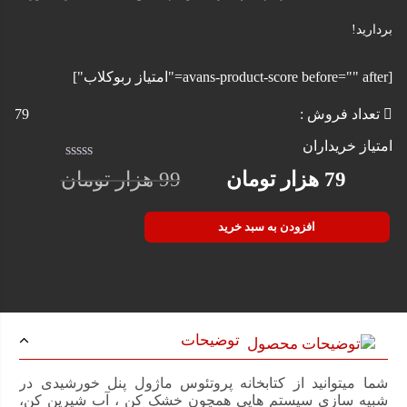
بردارید!
[avans-product-score before="" after="امتیاز ربوکلاب"]
تعداد فروش :
79
امتیاز خریداران
امتیاز
79
هزار تومان
99
هزار تومان
0.1
قیمت
قیمت
از
5
افزودن به سبد خرید
فعلی
اصلی
99 هزار
79 هزار
تومان
تومان
بود.
است.
توضیحات
شما میتوانید از کتابخانه پروتئوس ماژول پنل خورشیدی در
شبیه سازی سیستم هایی همچون خشک کن ، آب شیرین کن،