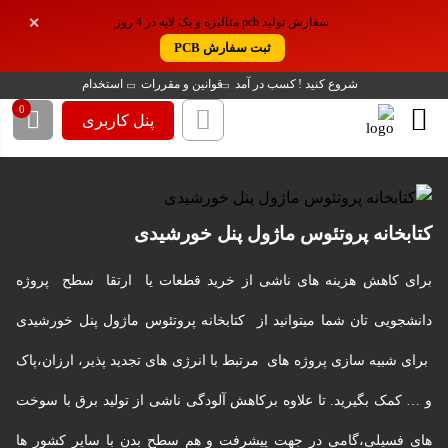
سفارش تولید pcb متالیزه و یک لایه در 4 روز
✕
ثبت سفارش PCB
شروع کنید !
کسب در آمد
قوانین و مقررات
استخدام
0
پنل کاربری
کتابخانه پروتئوس ماژول پنل خورشیدی
برای کاهش هزینه های ناشی از خرید قطعات یا ارتقا سطح پروژه
دانشجویی تان شما میتوانید از کتابخانه پروتئوس ماژول پنل خورشیدی
برای شبیه سازی پروژه های مرتبط با انرژی های تجدید پذیر، ارزان،پاک
و … کمک بگیرید. تا علاوه برکاهش آلودگی ناشی از تولید برق با سوخت
های فسیلی،گامی در جهت پیشرفت و هم سطح بدن با سایر کشور ها