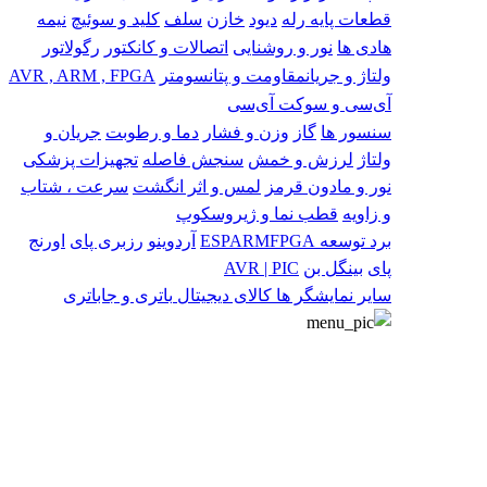
قطعات پایه
رله
دیود
خازن
سلف
کلید و سوئیچ
نیمه
هادی ها
نور و روشنایی
اتصالات و کانکتور
رگولاتور
ولتاژ و جریان
مقاومت و پتانسومتر
AVR , ARM , FPGA
آی‌سی و سوکت آی‌سی
سنسور ها
گاز
وزن و فشار
دما و رطوبت
جریان و
ولتاژ
لرزش و خمش
سنجش فاصله
تجهیزات پزشکی
نور و مادون قرمز
لمس و اثر انگشت
سرعت ، شتاب
و زاویه
قطب نما و ژیروسکوپ
برد توسعه
FPGA
ARM
ESP
آردوینو
رزبری پای
اورنج
پای
بینگل بن
AVR | PIC
سایر
نمایشگر ها
کالای دیجیتال
باتری و جاباتری