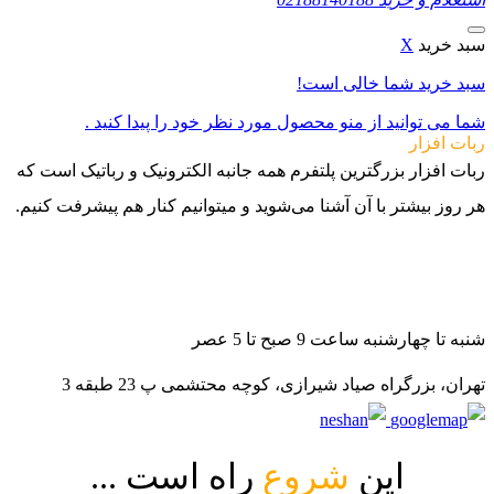
سبد خرید
X
سبد خرید شما خالی است!
شما می توانید از منو محصول مورد نظر خود را پیدا کنید .
ربات افزار
ربات افزار بزرگترین پلتفرم همه جانبه الکترونیک و رباتیک است که
هر روز بیشتر با آن آشنا می‌شوید و میتوانیم کنار هم پیشرفت کنیم.
021-88140188
09982502070
09982502080
شنبه تا چهارشنبه ساعت 9 صبح تا 5 عصر
تهران، بزرگراه صیاد شیرازی، کوچه محتشمی پ 23 طبقه 3
این
شروع
راه است ...