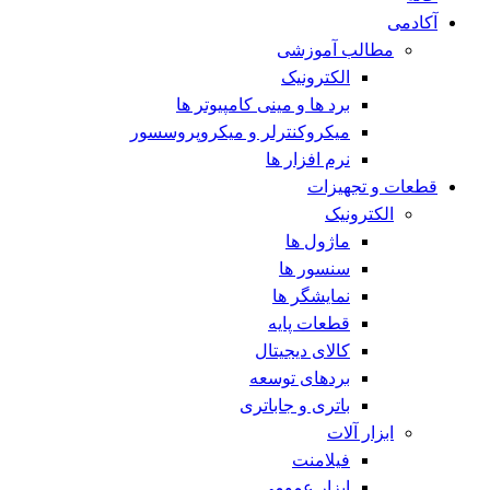
آکادمی
مطالب آموزشی
الکترونیک
برد ها و مینی کامپیوتر ها
میکروکنترلر و میکروپروسسور
نرم افزار ها
قطعات و تجهیزات
الکترونیک
ماژول ها
سنسور ها
نمایشگر ها
قطعات پایه
کالای دیجیتال
بردهای توسعه
باتری و جاباتری
ابزار آلات
فیلامنت
ابزار عمومی