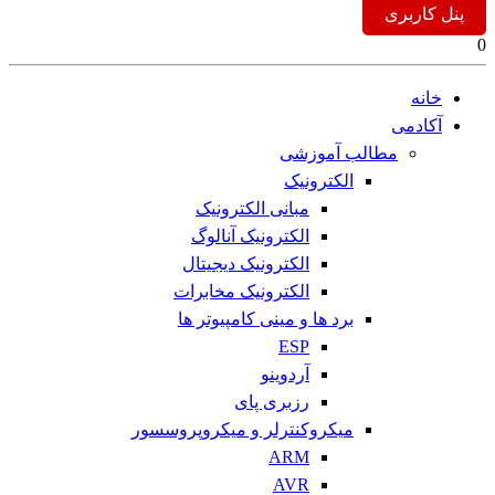
پنل کاربری
0
خانه
آکادمی
مطالب آموزشی
الکترونیک
مبانی الکترونیک
الکترونیک آنالوگ
الکترونیک دیجیتال
الکترونیک مخابرات
برد ها و مینی کامپیوتر ها
ESP
آردوینو
رزبری پای
میکروکنترلر و میکروپروسسور
ARM
AVR