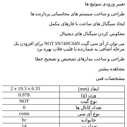
تغییر ورودی سوئیچ ها
طراحی و ساخت سیستم های محاسباتی پردازنده ها
ایجاد سیگنال های ساعت با فازهای مکمل
معکوس کردن سیگنال های دیجیتال
می توان از آی سی گیت NOT SN74HC04N برای افزودن یک
مرحله اضافی به شمارنده با فلیپ فلاپ بهره برد
طراحی و ساخت مدارهای تشخیص و تصحیح خطا
مشاهده بیشتر
مشخصات فنی
2
x
19
.
3
x
6.35
ابعاد (
mm
)
0.978
وزن (
g
)
NOT
نوع گیت
6
تعداد کانال ها
coms
نوع آی سی
hc
خانواده
14
تعداد پین