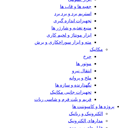
جعبه ها و قاب ها
استریم برد و برد برد
تجهیزات اندازه گیری
منبع تغذیه و شارژر ها
ابزار مونتاژ و لحیم کاری
مته و ابزار سوراخکاری و برش
مکانیک
چرخ
موتور ها
انتقال نیرو
ملخ و پروانه
نگهدارنده و سازه ها
تجهیزات جانبی مکانیک
فریم و پلت فرم و شاسی ربات
پروژه ها و کامپوننت ها
الکترونیک و رباتیک
مدارهای الکترونیک
فایل های سه بعدی