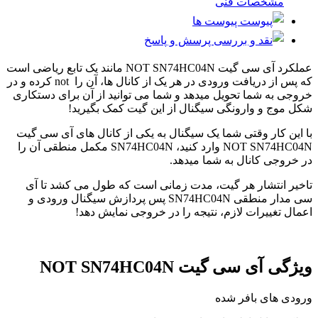
مشخصات فنی
پیوست ها
پرسش و پاسخ
عملکرد آی سی گیت NOT SN74HC04N مانند یک تابع ریاضی است
که پس از دریافت ورودی در هر یک از کانال ها، آن را not کرده و در
خروجی به شما تحویل میدهد و شما می توانید از آن برای دستکاری
شکل موج و وارونگی سیگنال از این گیت کمک بگیرید!
با این کار وقتی شما یک سیگنال به یکی از کانال های آی سی گیت
NOT SN74HC04N وارد کنید، SN74HC04N مکمل منطقی آن را
در خروجی کانال به شما میدهد.
تاخیر انتشار هر گیت، مدت زمانی است که طول می کشد تا آی
سی مدار منطقی SN74HC04N پس پردازش سیگنال ورودی و
اعمال تغییرات لازم، نتیجه را در خروجی نمایش دهد!
ویژگی آی سی گیت NOT SN74HC04N
ورودی های بافر شده