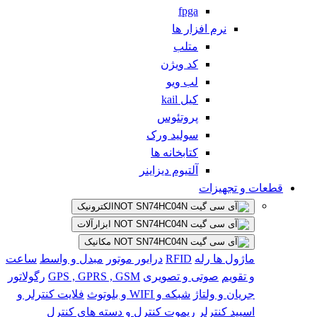
fpga
نرم افزار ها
متلب
کد ویژن
لب ویو
کیل kail
پروتئوس
سولید ورک
کتابخانه ها
آلتیوم دیزاینر
قطعات و تجهیزات
الکترونیک
ابزارآلات
مکانیک
ماژول ها
رله
RFID
درایور موتور
مبدل و واسط
ساعت
و تقویم
صوتی و تصویری
GPS , GPRS , GSM
رگولاتور
جریان و ولتاژ
شبکه و WIFI و بلوتوث
فلایت کنترلر و
اسپید کنترلر
ریموت کنترل و دسته های کنترل