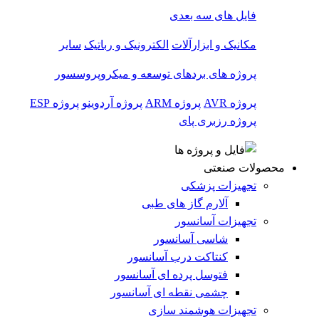
فایل های سه بعدی
مکانیک و ابزارآلات
الکترونیک و رباتیک
سایر
پروژه های بردهای توسعه و میکروپروسسور
پروژه AVR
پروژه ARM
پروژه آردوینو
پروژه ESP
پروژه رزبری پای
محصولات صنعتی
تجهیزات پزشکی
آلارم گاز های طبی
تجهیزات آسانسور
شاسی آسانسور
کنتاکت درب آسانسور
فتوسل پرده ای آسانسور
چشمی نقطه ای آسانسور
تجهیزات هوشمند سازی