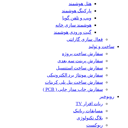
هتل هوشمند
پارکینگ هوشمند
ویپ و تلفن گویا
هوشمند سازی خانه
گیت ورودی هوشمند
فعال سازی گارانتی
ساخت و تولید
سفارش ساخت پروژه
سفارش پرینت سه بعدی
سفارش ساخت استنسیل
سفارش مونتاژ برد الکترونیکی
سفارش ساخت پنل پلی کربنات
سفارش چاپ مدار چاپی ( PCB )
روبوخبر
ربات افزار TV
مسابقات رباتیک
بلاگ تکنولوژی
ربوکست