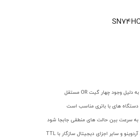
ین کالا در انبار ما، بیش از این تعداد است. برای
داد بیشتر باشماره زیر تماس بگیرد!
02188140188
 وجود چهار گیت OR مستقل