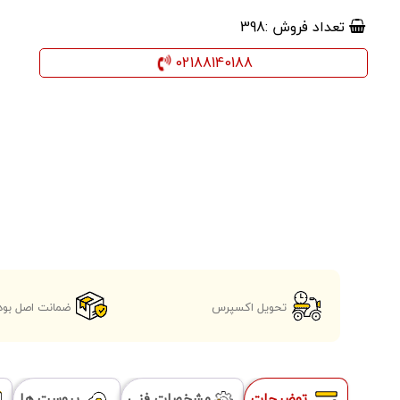
تعداد فروش :
398
02188140188
تحویل اکسپرس
ضمانت اصل بود
توضیحات
مشخصات فنی
پیوست ها