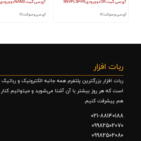
آی سی گیت OR دو ورودی SN74LS32N
آی سی گیت NAND دو ورودی SN74HC00N
آی سی و سوکت IC
آی سی و سوکت IC
ربات افزار
ربات افزار بزرگترین پلتفرم همه جانبه الکترونیک و رباتیک
است که هر روز بیشتر با آن آشنا می‌شوید و میتوانیم کنار
هم پیشرفت کنیم.
021-88140188
09982502070
09982502080