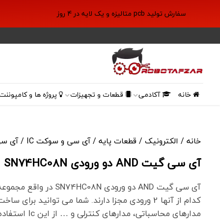
سفارش تولید pcb متالیزه و یک لایه در 4 روز
خانه
آکادمی
قطعات و تجهیزات
پروژه ها و کامپوننت 
خانه
/
الکترونیک
/
قطعات پایه
/
آی سی و سوکت IC
/ آی سی گیت AND دو
آی سی گیت AND دو ورودی SN74HC08N
کدام از آنها 2 ورودی مجزا دارند. شما می توانید برا
مدارهای محاسباتی، مدارهای کنترلی و … از این Ic استفاده کنید.