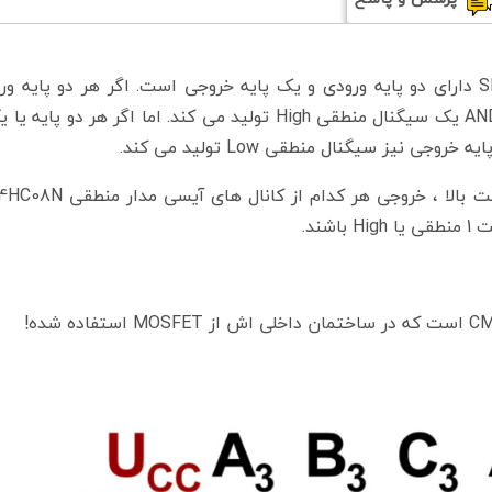
هر کانال AND در آی سی گیت AND دو ورودی SN74HC08N دارای دو پایه ورودی و یک پایه خروجی است. اگر هر دو
سیگنال منطقی High را دریافت کنند، پایه خروجی آن گیت AND یک سیگنال منطقی High تولید می کند. اما اگر 