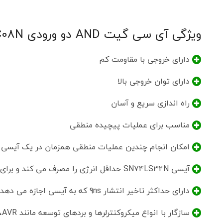
موجودی ا
سفارش تع
ویژگی آی سی گیت AND دو ورودی SN74HC08N
دارای خروجی با مقاومت کم
دارای توان خروجی بالا
راه اندازی سریع و آسان
مناسب برای عملیات پیچیده منطقی
امکان انجام چندین عملیات منطقی همزمان در یک آیسی به دلیل
آیسی SN74LS32N حداقل انرژی را مصرف می کند و برای دستگاه های با باتری مناسب است
دارای حداکثر تاخیر انتشار 9ns که به آیسی اجازه می دهد به سرعت بین حالت های منطقی جابجا شود
سازگار با انواع میکروکنترلرها و بردهای توسعه مانند AVR، آردوینو و سایر اجزای دیجیتال سازگار با TTL