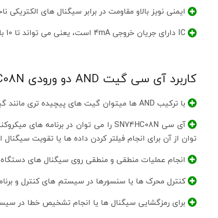
ایمنی نویز بالاو مقاومت در برابر سیگنال های الکتریکی نا
IC دارای جریان خروجی 4mA است، یعنی می تواند تا 10 بار TTL یا 1 بار CMOS را هدایت کند.
کاربرد آی سی گیت AND دو ورودی SN74HC08N
با ترکیب AND ها میتوان گیت های پیچیده تری مانند گیت های OR، NAND، NOR و XOR ساخت.
آی سی SN74HC08N را می توان در برنامه ه
توان از آن برای انجام فیلتر کردن داده ها یا تقویت سیگنال ا
انجام عملیات منطقی و منطقی روی سیگنال های دستگاه ه
کنترل محرک ها یا سنسورها در سیستم های کنترل و برنام
برای رمزگشایی سیگنال ها یا انجام تشخیص خطا در سیست