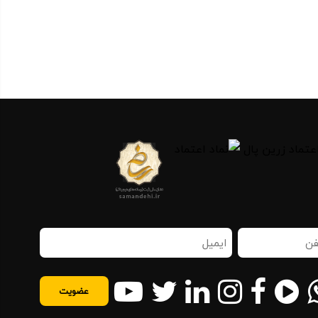
ن
ایمیل
اه
(ضروری)
روری)