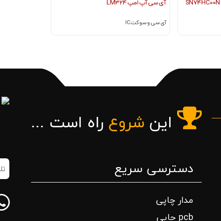
آی سی آپ امپ LM324
آی سی و سوکت IC
این
شروع
راه است ...
دسترسی سریع
تلف
همر
(ض
مدار چاپی
pcb چاپی