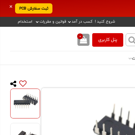
✕
ثبت سفارش PCB
شروع کنید !
کسب در آمد
قوانین و مقررات
استخدام
0
پنل کاربری
ت