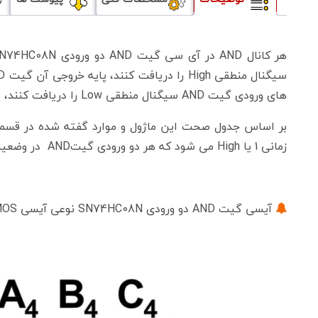
های ورودی گیت AND سیگنال منطقی Low را دریافت کنند، پایه خروجی نیز سیگنال منطقی Low تولید می کند.
زمانی 1 یا High می شود که هر دو ورودی گیتAND در وضعیت 1 منطقی یا High باشند.
آیسی گیت AND دو ورودی SN74HC08N نوعی آیسی CMOS است که در ساختمان داخلی اش از MOSFET استفاده شده!