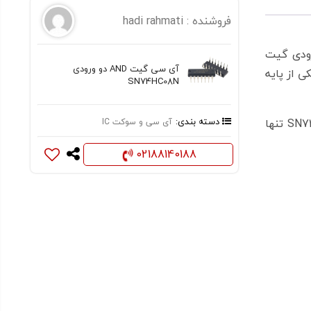
فروشنده :
hadi rahmati
 پایه ورودی گیت
آی سی گیت AND دو ورودی
هر دو پایه یا یکی از پایه
SN74HC08N
بر اساس جدول صحت این ماژول و موارد گفته شده در قسمت بالا ، خروجی هر کدام از کانال های آیسی مدار منطقی SN74HC08N تنها
دسته بندی:
آی سی و سوکت IC
02188140188