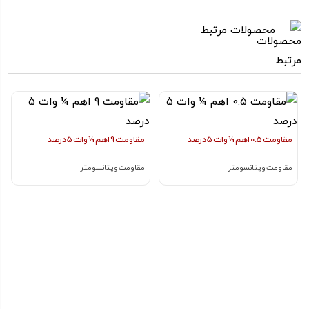
محصولات مرتبط
مقاومت 0.5 اهم ¼ وات 5 درصد
مقاومت 9 اهم ¼ وات 5 درصد
مقاومت و پتانسومتر
مقاومت و پتانسومتر
کاربرد مقاومت 750 کیلو اهم SMD 805
با محاسبه مقاومت الکتریکی مناسب با کمک قانون اهم
میتوان از آن برای تنظیم یا محدود کردن جریان کمک گرفت
برای تقسیم و کاهش ولتاژ در ورودی های ADC و …