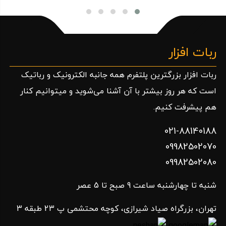
تنظیم بهره الکتریکی
میتوان از مقاومت برای محاسبه و تنظیم ثابت زمانی
استفاده کرد
ربات افزار
ربات افزار بزرگترین پلتفرم همه جانبه الکترونیک و رباتیک
است که هر روز بیشتر با آن آشنا می‌شوید و میتوانیم کنار
بهتر است از مقاومت 750 کیلو اهم SMD 805 که توان
پایینی دارد، در مدار هایی که دمای بالایی دارند استفاده
هم پیشرفت کنیم.
نکنید! زیرا با افزایش دما میزان ناپایدار ی مقاومت و نویز
021-88140188
پذیری آن افزایش می یابد.
09982502070
09982502080
ویژگی مقاومت 750 کیلو اهم SMD 805
شنبه تا چهارشنبه ساعت 9 صبح تا 5 عصر
نوع مقاومت الکتریکی: ثابت
تهران، بزرگراه صیاد شیرازی، کوچه محتشمی پ 23 طبقه 3