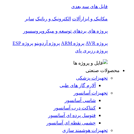
فایل های سه بعدی
مکانیک و ابزارآلات
الکترونیک و رباتیک
سایر
پروژه های بردهای توسعه و میکروپروسسور
پروژه AVR
پروژه ARM
پروژه آردوینو
پروژه ESP
پروژه رزبری پای
محصولات صنعتی
تجهیزات پزشکی
آلارم گاز های طبی
تجهیزات آسانسور
شاسی آسانسور
کنتاکت درب آسانسور
فتوسل پرده ای آسانسور
چشمی نقطه ای آسانسور
تجهیزات هوشمند سازی