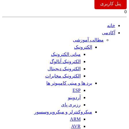
پنل کاربری
0
خانه
آکادمی
مطالب آموزشی
الکترونیک
مبانی الکترونیک
الکترونیک آنالوگ
الکترونیک دیجیتال
الکترونیک مخابرات
برد ها و مینی کامپیوتر ها
ESP
آردوینو
رزبری پای
میکروکنترلر و میکروپروسسور
ARM
AVR