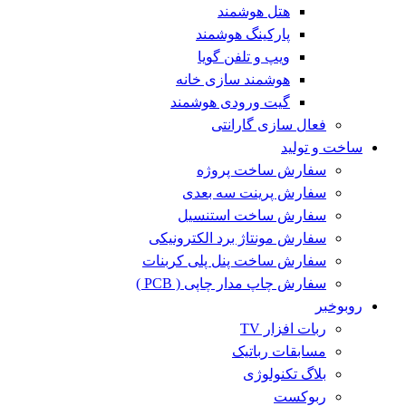
هتل هوشمند
پارکینگ هوشمند
ویپ و تلفن گویا
هوشمند سازی خانه
گیت ورودی هوشمند
فعال سازی گارانتی
ساخت و تولید
سفارش ساخت پروژه
سفارش پرینت سه بعدی
سفارش ساخت استنسیل
سفارش مونتاژ برد الکترونیکی
سفارش ساخت پنل پلی کربنات
سفارش چاپ مدار چاپی ( PCB )
روبوخبر
ربات افزار TV
مسابقات رباتیک
بلاگ تکنولوژی
ربوکست