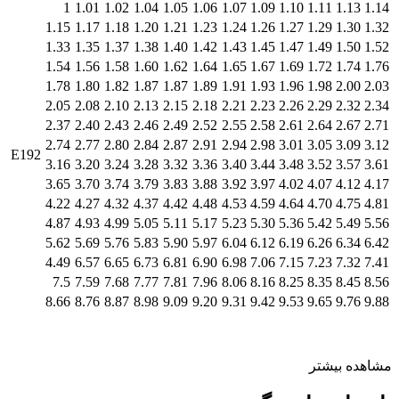
1
1.01
1.02
1.04
1.05
1.06
1.07
1.09
1.10
1.11
1.13
1.14
1.15
1.17
1.18
1.20
1.21
1.23
1.24
1.26
1.27
1.29
1.30
1.32
1.33
1.35
1.37
1.38
1.40
1.42
1.43
1.45
1.47
1.49
1.50
1.52
1.54
1.56
1.58
1.60
1.62
1.64
1.65
1.67
1.69
1.72
1.74
1.76
1.78
1.80
1.82
1.87
1.87
1.89
1.91
1.93
1.96
1.98
2.00
2.03
2.05
2.08
2.10
2.13
2.15
2.18
2.21
2.23
2.26
2.29
2.32
2.34
2.37
2.40
2.43
2.46
2.49
2.52
2.55
2.58
2.61
2.64
2.67
2.71
2.74
2.77
2.80
2.84
2.87
2.91
2.94
2.98
3.01
3.05
3.09
3.12
E192
3.16
3.20
3.24
3.28
3.32
3.36
3.40
3.44
3.48
3.52
3.57
3.61
3.65
3.70
3.74
3.79
3.83
3.88
3.92
3.97
4.02
4.07
4.12
4.17
4.22
4.27
4.32
4.37
4.42
4.48
4.53
4.59
4.64
4.70
4.75
4.81
4.87
4.93
4.99
5.05
5.11
5.17
5.23
5.30
5.36
5.42
5.49
5.56
5.62
5.69
5.76
5.83
5.90
5.97
6.04
6.12
6.19
6.26
6.34
6.42
4.49
6.57
6.65
6.73
6.81
6.90
6.98
7.06
7.15
7.23
7.32
7.41
7.5
7.59
7.68
7.77
7.81
7.96
8.06
8.16
8.25
8.35
8.45
8.56
8.66
8.76
8.87
8.98
9.09
9.20
9.31
9.42
9.53
9.65
9.76
9.88
مشاهده بیشتر