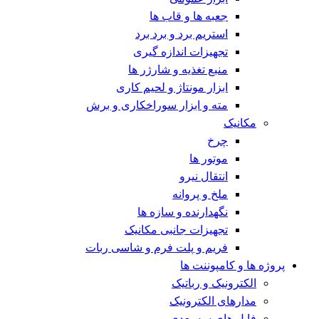
جعبه ها و قاب ها
استریم برد و برد برد
تجهیزات اندازه گیری
منبع تغذیه و شارژر ها
ابزار مونتاژ و لحیم کاری
مته و ابزار سوراخکاری و برش
مکانیک
چرخ
موتور ها
انتقال نیرو
ملخ و پروانه
نگهدارنده و سازه ها
تجهیزات جانبی مکانیک
فریم و پلت فرم و شاسی ربات
پروژه ها و کامپوننت ها
الکترونیک و رباتیک
مدارهای الکترونیک
فایل های سه بعدی