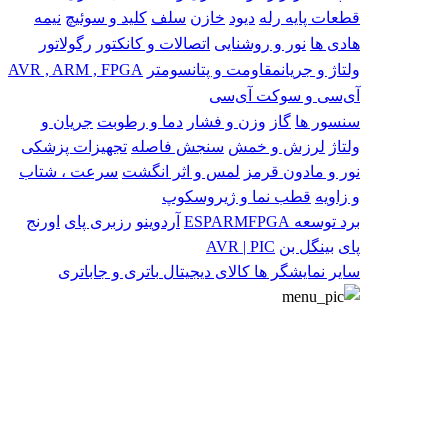
قطعات پایه
رله
دیود
خازن
سلف
کلید و سوئیچ
نیمه
هادی ها
نور و روشنایی
اتصالات و کانکتور
رگولاتور
ولتاژ و جریان
مقاومت و پتانسومتر
AVR , ARM , FPGA
آی‌سی و سوکت آی‌سی
سنسور ها
گاز
وزن و فشار
دما و رطوبت
جریان و
ولتاژ
لرزش و خمش
سنجش فاصله
تجهیزات پزشکی
نور و مادون قرمز
لمس و اثر انگشت
سرعت ، شتاب
و زاویه
قطب نما و ژیروسکوپ
برد توسعه
FPGA
ARM
ESP
آردوینو
رزبری پای
اورنج
پای
بینگل بن
AVR | PIC
سایر
نمایشگر ها
کالای دیجیتال
باتری و جاباتری