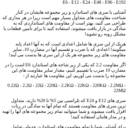
E6 - E12 - E24 - E48 - E96 - E192
آشنایی با سری های استاندارد و زیر مجموعه هایشان در کنار
شناخت مقاومت های متداول بسیار مهم است زیرا در هر مداری که
طراحی می کنید، بهتر است از مقاومت های استانداردی که به
سادگی در بازار یافت میشوند، استفاده کنید تا برای تامین قطعات با
مشکل روبه رو نشوید!
هریک از این سری ها شامل اعدادی است که به آنها اعداد پایه
میگویند! اعدادی که با ضرب و تقسیم آنها در مضاربِ 10، سایر
مقاومت های زیر مجموعه هر یک از این سری ها بدست می آیند!
اگر مقاومت 2.2 که یکی از زیر شاخه های استاندارد E6 است را در
مضاربِ 10 ضرب یا تقسیم کنیم، مقدار سایر مقاومت های این
مجموعه را بدست می آوریم، این مقاومت ها عبارتند از :
0.22Ω - 2.2Ω - 22Ω - 220Ω - 2.2KΩ - 22KΩ - 220KΩ - 2.2MΩ -
22MΩ
سری های E12 و E24 که تلرانسی بین 5% تا 20% دارند، متداول
ترین سری های مقاومت هستند که تمام آنها به سادگی در ربات
افزار یافت میشوند و شما میتوانید تمام زیر مجموعه های آنها را تهیه
و در مدار هایتان استفاده کنید!
برای آشنایی شما با تمام مقاومت های استاندارد، جدولی شامل