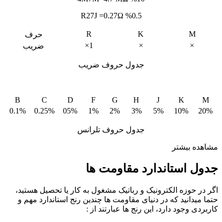
R27J =0.27Ω %0.5
R
K
M
حرف
1×
×
×
ضریب
جدول حروف ضریب
B
C
D
F
G
H
J
K
M
0.1%
0.25%
05%
1%
2%
3%
5%
10%
20%
جدول حروف تلرانس
مشاهده بیشتر
جدول استاندارد مقاومت ها
اگر در حوزه الکترونیک و رباتیک مشغول به کار یا تحصیل هستید،
حتما میدانید که در دنیای مقاومت ها چندین رنج استاندارد مهم و
کاربردی وجود دارد، این رنج ها عبارتند از :