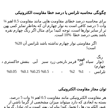
چگونگی محاسبه تلرانس یا درصد خطا مقاومت الکترونیکی
برای محاسبه درصد خطای مقاومت هایی مانند مقاومت 0.5 اهم ¼
وات 5 درصد کافی است به نوار چهارم آن که بخاطر تمایز کمی پهن
تر از سایر نوارها است، توجه کنید! برای مثال اگر رنگ چهارم نقره
باشد یعنی درصد خطا %10 است.
اگر مقاومتی نوار چهارم نداشته باشد تلرانس آن 20%
است!
رنگ
قهوه
(نوار
سیاه
قرمز
نارنجی
زرد
سبز
آبی
بنفش
خاکستری
سف
ای
چهارم)
%0.05
%0.1
%0.25
%0.5
-
-
%2
%1
-
تلرانس
توان مجاز مقاومت الکترونیکی
هر مقاومت الکترونیکی مانند مقاومت 0.5 اهم ¼ وات 5 درصد،
بسته به ابعادی که دارد میتواند میزان مشخصی از گرما ناشی از
عبور الکترون ها را تحمل کند! بنابراین بهتر است برای تبادل گرما و