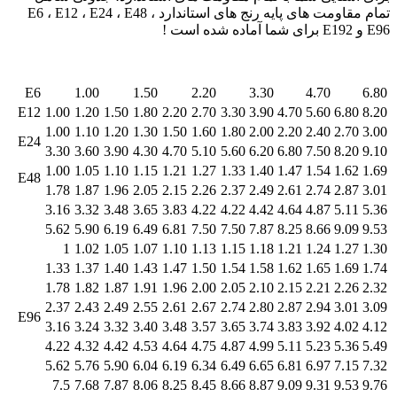
تمام مقاومت های پایه رنج های استاندارد E6 ، E12 ، E24 ، E48 ،
E96 و E192 برای شما آماده شده است !
E6
1.00
1.50
2.20
3.30
4.70
6.80
E12
1.00
1.20
1.50
1.80
2.20
2.70
3.30
3.90
4.70
5.60
6.80
8.20
1.00
1.10
1.20
1.30
1.50
1.60
1.80
2.00
2.20
2.40
2.70
3.00
E24
3.30
3.60
3.90
4.30
4.70
5.10
5.60
6.20
6.80
7.50
8.20
9.10
1.00
1.05
1.10
1.15
1.21
1.27
1.33
1.40
1.47
1.54
1.62
1.69
E48
1.78
1.87
1.96
2.05
2.15
2.26
2.37
2.49
2.61
2.74
2.87
3.01
3.16
3.32
3.48
3.65
3.83
4.22
4.22
4.42
4.64
4.87
5.11
5.36
5.62
5.90
6.19
6.49
6.81
7.50
7.50
7.87
8.25
8.66
9.09
9.53
1
1.02
1.05
1.07
1.10
1.13
1.15
1.18
1.21
1.24
1.27
1.30
1.33
1.37
1.40
1.43
1.47
1.50
1.54
1.58
1.62
1.65
1.69
1.74
1.78
1.82
1.87
1.91
1.96
2.00
2.05
2.10
2.15
2.21
2.26
2.32
2.37
2.43
2.49
2.55
2.61
2.67
2.74
2.80
2.87
2.94
3.01
3.09
E96
3.16
3.24
3.32
3.40
3.48
3.57
3.65
3.74
3.83
3.92
4.02
4.12
4.22
4.32
4.42
4.53
4.64
4.75
4.87
4.99
5.11
5.23
5.36
5.49
5.62
5.76
5.90
6.04
6.19
6.34
6.49
6.65
6.81
6.97
7.15
7.32
7.5
7.68
7.87
8.06
8.25
8.45
8.66
8.87
9.09
9.31
9.53
9.76