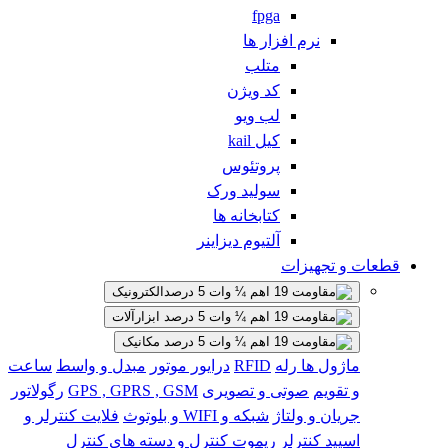
fpga
نرم افزار ها
متلب
کد ویژن
لب ویو
کیل kail
پروتئوس
سولید ورک
کتابخانه ها
آلتیوم دیزاینر
قطعات و تجهیزات
الکترونیک
ابزارآلات
مکانیک
ماژول ها
رله
RFID
درایور موتور
مبدل و واسط
ساعت
و تقویم
صوتی و تصویری
GPS , GPRS , GSM
رگولاتور
جریان و ولتاژ
شبکه و WIFI و بلوتوث
فلایت کنترلر و
اسپید کنترلر
ریموت کنترل و دسته های کنترل