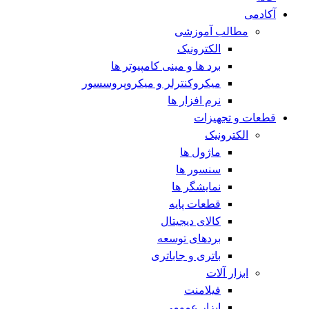
آکادمی
مطالب آموزشی
الکترونیک
برد ها و مینی کامپیوتر ها
میکروکنترلر و میکروپروسسور
نرم افزار ها
قطعات و تجهیزات
الکترونیک
ماژول ها
سنسور ها
نمایشگر ها
قطعات پایه
کالای دیجیتال
بردهای توسعه
باتری و جاباتری
ابزار آلات
فیلامنت
ابزار عمومی