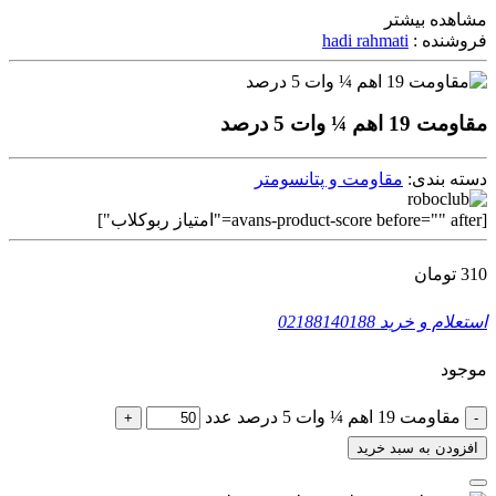
مشاهده بیشتر
فروشنده :
hadi rahmati
مقاومت 19 اهم ¼ وات 5 درصد
دسته بندی:
مقاومت و پتانسومتر
[avans-product-score before="" after="امتیاز ربوکلاب"]
310
تومان
استعلام و خرید
02188140188
موجود
مقاومت 19 اهم ¼ وات 5 درصد عدد
+
-
افزودن به سبد خرید