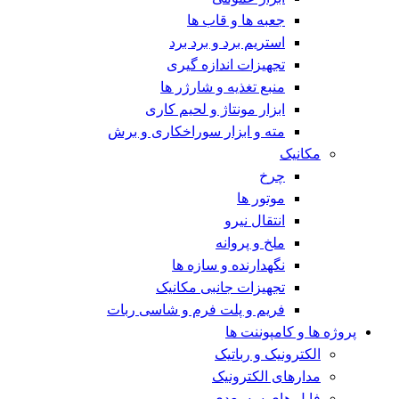
جعبه ها و قاب ها
استریم برد و برد برد
تجهیزات اندازه گیری
منبع تغذیه و شارژر ها
ابزار مونتاژ و لحیم کاری
مته و ابزار سوراخکاری و برش
مکانیک
چرخ
موتور ها
انتقال نیرو
ملخ و پروانه
نگهدارنده و سازه ها
تجهیزات جانبی مکانیک
فریم و پلت فرم و شاسی ربات
پروژه ها و کامپوننت ها
الکترونیک و رباتیک
مدارهای الکترونیک
فایل های سه بعدی