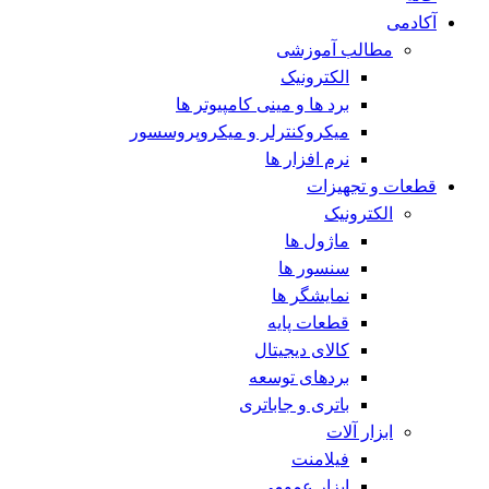
آکادمی
مطالب آموزشی
الکترونیک
برد ها و مینی کامپیوتر ها
میکروکنترلر و میکروپروسسور
نرم افزار ها
قطعات و تجهیزات
الکترونیک
ماژول ها
سنسور ها
نمایشگر ها
قطعات پایه
کالای دیجیتال
بردهای توسعه
باتری و جاباتری
ابزار آلات
فیلامنت
ابزار عمومی