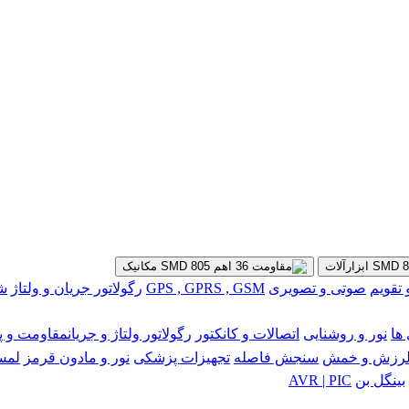
ابزارآلات
مکانیک
تقویم
صوتی و تصویری
GPS , GPRS , GSM
رگولاتور جریان و ولتاژ
شبکه
ها
نور و روشنایی
اتصالات و کانکتور
رگولاتور ولتاژ و جریان
مقاومت و پ
رزش و خمش
سنجش فاصله
تجهیزات پزشکی
نور و مادون قرمز
لمس
بینگل بن
AVR | PIC