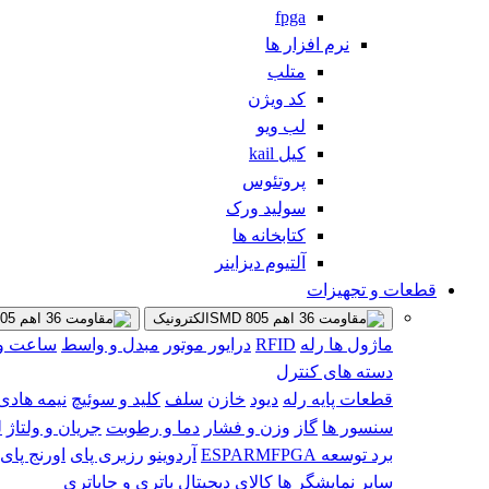
fpga
نرم افزار ها
متلب
کد ویژن
لب ویو
کیل kail
پروتئوس
سولید ورک
کتابخانه ها
آلتیوم دیزاینر
قطعات و تجهیزات
الکترونیک
ماژول ها
رله
RFID
درایور موتور
مبدل و واسط
ساعت و 
دسته های کنترل
قطعات پایه
رله
دیود
خازن
سلف
کلید و سوئیچ
نیمه هادی 
سنسور ها
گاز
وزن و فشار
دما و رطوبت
جریان و ولتاژ
ل
برد توسعه
FPGA
ARM
ESP
آردوینو
رزبری پای
اورنج پای
سایر
نمایشگر ها
کالای دیجیتال
باتری و جاباتری