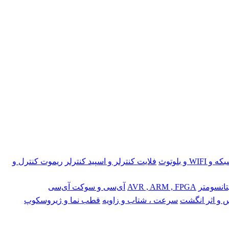
 و WIFI و بلوتوث
فلایت کنترلر و اسپید کنترلر
ریموت کنترل و
تانسومتر
AVR , ARM , FPGA
آی‌سی و سوکت آی‌سی
 و اثر انگشت
سرعت ، شتاب و زاویه
قطب نما و ژیروسکوپ