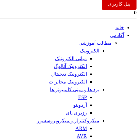
پنل کاربری
0
خانه
آکادمی
مطالب آموزشی
الکترونیک
مبانی الکترونیک
الکترونیک آنالوگ
الکترونیک دیجیتال
الکترونیک مخابرات
برد ها و مینی کامپیوتر ها
ESP
آردوینو
رزبری پای
میکروکنترلر و میکروپروسسور
ARM
AVR