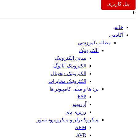
پنل کاربری
0
خانه
آکادمی
مطالب آموزشی
الکترونیک
مبانی الکترونیک
الکترونیک آنالوگ
الکترونیک دیجیتال
الکترونیک مخابرات
برد ها و مینی کامپیوتر ها
ESP
آردوینو
رزبری پای
میکروکنترلر و میکروپروسسور
ARM
AVR