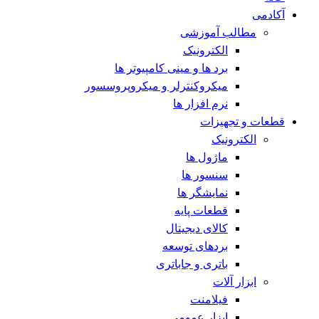
آکادمی
مطالب آموزشی
الکترونیک
برد ها و مینی کامپیوتر ها
میکروکنترلر و میکروپروسسور
نرم افزار ها
قطعات و تجهیزات
الکترونیک
ماژول ها
سنسور ها
نمایشگر ها
قطعات پایه
کالای دیجیتال
بردهای توسعه
باتری و جاباتری
ابزار آلات
فیلامنت
ابزار عمومی