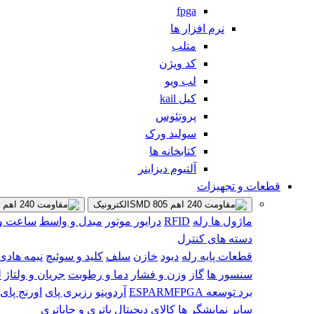
fpga
نرم افزار ها
متلب
کد ویژن
لب ویو
کیل kail
پروتئوس
سولید ورک
کتابخانه ها
آلتیوم دیزاینر
قطعات و تجهیزات
الکترونیک
ماژول ها
رله
RFID
درایور موتور
مبدل و واسط
ساعت و 
دسته های کنترل
قطعات پایه
رله
دیود
خازن
سلف
کلید و سوئیچ
نیمه هادی 
سنسور ها
گاز
وزن و فشار
دما و رطوبت
جریان و ولتاژ
ل
برد توسعه
FPGA
ARM
ESP
آردوینو
رزبری پای
اورنج پای
سایر
نمایشگر ها
کالای دیجیتال
باتری و جاباتری