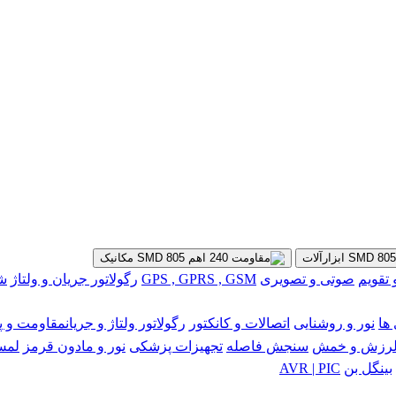
ابزارآلات
مکانیک
تقویم
صوتی و تصویری
GPS , GPRS , GSM
رگولاتور جریان و ولتاژ
شبکه
ها
نور و روشنایی
اتصالات و کانکتور
رگولاتور ولتاژ و جریان
مقاومت و پ
رزش و خمش
سنجش فاصله
تجهیزات پزشکی
نور و مادون قرمز
لمس
بینگل بن
AVR | PIC