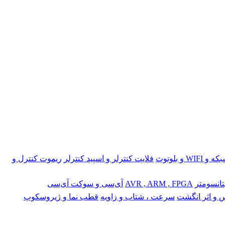
 و WIFI و بلوتوث
فلایت کنترلر و اسپید کنترلر
ریموت کنترل و
تانسومتر
AVR , ARM , FPGA
آی‌سی و سوکت آی‌سی
 و اثر انگشت
سرعت ، شتاب و زاویه
قطب نما و ژیروسکوپ