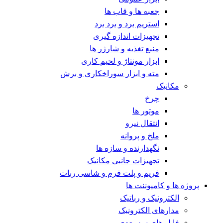
جعبه ها و قاب ها
استریم برد و برد برد
تجهیزات اندازه گیری
منبع تغذیه و شارژر ها
ابزار مونتاژ و لحیم کاری
مته و ابزار سوراخکاری و برش
مکانیک
چرخ
موتور ها
انتقال نیرو
ملخ و پروانه
نگهدارنده و سازه ها
تجهیزات جانبی مکانیک
فریم و پلت فرم و شاسی ربات
پروژه ها و کامپوننت ها
الکترونیک و رباتیک
مدارهای الکترونیک
فایل های سه بعدی