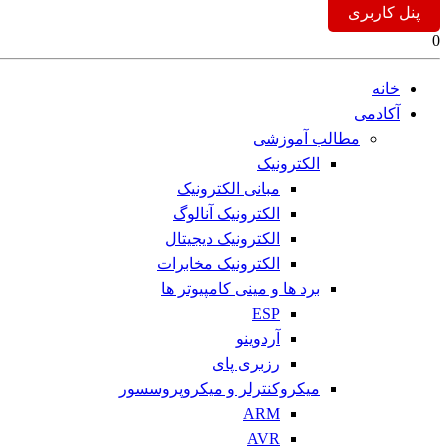
پنل کاربری
0
خانه
آکادمی
مطالب آموزشی
الکترونیک
مبانی الکترونیک
الکترونیک آنالوگ
الکترونیک دیجیتال
الکترونیک مخابرات
برد ها و مینی کامپیوتر ها
ESP
آردوینو
رزبری پای
میکروکنترلر و میکروپروسسور
ARM
AVR