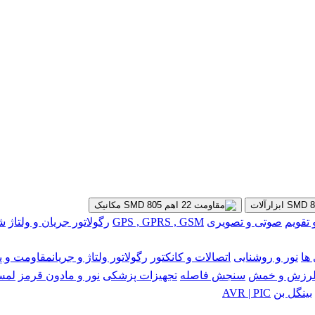
ابزارآلات
مکانیک
تقویم
صوتی و تصویری
GPS , GPRS , GSM
رگولاتور جریان و ولتاژ
شبکه
ها
نور و روشنایی
اتصالات و کانکتور
رگولاتور ولتاژ و جریان
مقاومت و پ
رزش و خمش
سنجش فاصله
تجهیزات پزشکی
نور و مادون قرمز
لمس
بینگل بن
AVR | PIC