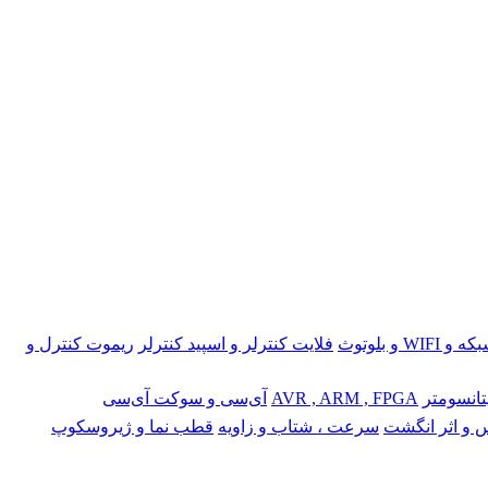
 و WIFI و بلوتوث
فلایت کنترلر و اسپید کنترلر
ریموت کنترل و
تانسومتر
AVR , ARM , FPGA
آی‌سی و سوکت آی‌سی
 و اثر انگشت
سرعت ، شتاب و زاویه
قطب نما و ژیروسکوپ