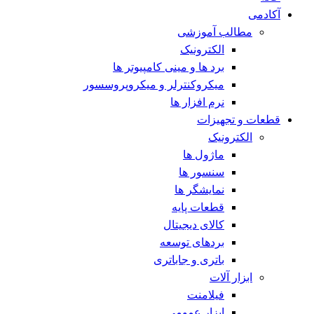
آکادمی
مطالب آموزشی
الکترونیک
برد ها و مینی کامپیوتر ها
میکروکنترلر و میکروپروسسور
نرم افزار ها
قطعات و تجهیزات
الکترونیک
ماژول ها
سنسور ها
نمایشگر ها
قطعات پایه
کالای دیجیتال
بردهای توسعه
باتری و جاباتری
ابزار آلات
فیلامنت
ابزار عمومی