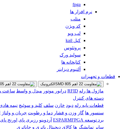
fpga
نرم افزار ها
متلب
کد ویژن
لب ویو
کیل kail
پروتئوس
سولید ورک
کتابخانه ها
آلتیوم دیزاینر
قطعات و تجهیزات
الکترونیک
ماژول ها
رله
RFID
درایور موتور
مبدل و واسط
ساعت و 
دسته های کنترل
قطعات پایه
رله
دیود
خازن
سلف
کلید و سوئیچ
نیمه هادی 
سنسور ها
گاز
وزن و فشار
دما و رطوبت
جریان و ولتاژ
ل
برد توسعه
FPGA
ARM
ESP
آردوینو
رزبری پای
اورنج پای
سایر
نمایشگر ها
کالای دیجیتال
باتری و جاباتری