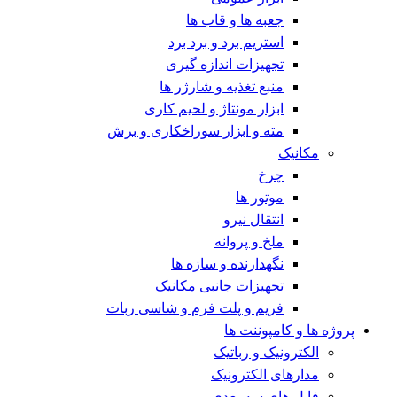
جعبه ها و قاب ها
استریم برد و برد برد
تجهیزات اندازه گیری
منبع تغذیه و شارژر ها
ابزار مونتاژ و لحیم کاری
مته و ابزار سوراخکاری و برش
مکانیک
چرخ
موتور ها
انتقال نیرو
ملخ و پروانه
نگهدارنده و سازه ها
تجهیزات جانبی مکانیک
فریم و پلت فرم و شاسی ربات
پروژه ها و کامپوننت ها
الکترونیک و رباتیک
مدارهای الکترونیک
فایل های سه بعدی