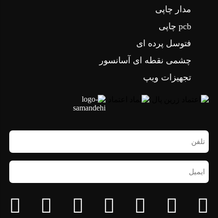
مدار چاپی
pcb چاپی
فتوسل پرده ای
چشمی نقطه ای آسانسور
تجهیزات ویپ
تلفن
همراه
(ضروری)
ایمیل
(ضروری)