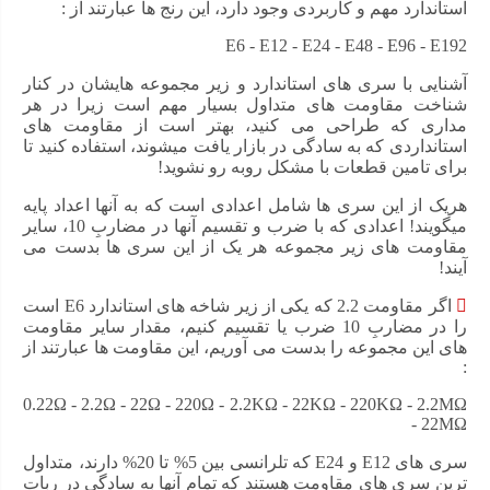
استاندارد مهم و کاربردی وجود دارد، این رنج ها عبارتند از :
E6 - E12 - E24 - E48 - E96 - E192
آشنایی با سری های استاندارد و زیر مجموعه هایشان در کنار
شناخت مقاومت های متداول بسیار مهم است زیرا در هر
مداری که طراحی می کنید، بهتر است از مقاومت های
استانداردی که به سادگی در بازار یافت میشوند، استفاده کنید تا
برای تامین قطعات با مشکل روبه رو نشوید!
هریک از این سری ها شامل اعدادی است که به آنها اعداد پایه
میگویند! اعدادی که با ضرب و تقسیم آنها در مضاربِ 10، سایر
مقاومت های زیر مجموعه هر یک از این سری ها بدست می
آیند!
اگر مقاومت 2.2 که یکی از زیر شاخه های استاندارد E6 است
را در مضاربِ 10 ضرب یا تقسیم کنیم، مقدار سایر مقاومت
های این مجموعه را بدست می آوریم، این مقاومت ها عبارتند از
:
0.22Ω - 2.2Ω - 22Ω - 220Ω - 2.2KΩ - 22KΩ - 220KΩ - 2.2MΩ
- 22MΩ
سری های E12 و E24 که تلرانسی بین 5% تا 20% دارند، متداول
ترین سری های مقاومت هستند که تمام آنها به سادگی در ربات