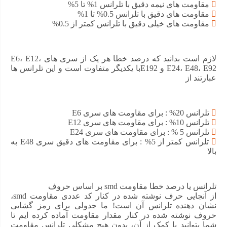
دارد، در مدار هایی که دمای بالایی دارند استفاده نکنید! زیرا با
مقاومت های نیمه دقیق با تلرانس 1% تا 5%
افزایش دما میزان ناپایدار ی مقاومت و نویز پذیری آن افزایش
مقاومت های دقیق با تلرانس 0.5% تا 1%
می یابد.
مقاومت های خیلی دقیق با تلرانس کمتر از 0.5%
ویژگی مقاومت 2.7 کیلو اهم SMD 1206
لازم است بدانید که درصد خطا هر یک از سری های E6، E12،
E24، E48، E92 و E192با یکدیگر متفاوت است و این تلرانس ها
عبارتند از
نوع مقاومت الکتریکی: ثابت
جنس: فیلم کربن
تلرانس 20% : برای مقاومت های سری E6
تلرانس مقاومت: 5 %
تلرانس 10% : برای مقاومت های سری E12
تلرانس 5 % : برای مقاومت های سری E24
توان : ¼ وات
تلرانس کمتر از 5% : برای مقاومت های دقیق سری E48 به
بالا
اگر مشخصه ای در ویژگی های مقاومت 2.7 کیلو اهم SMD
1206 وجود دارد که برای شما مبهم است، میتوانید برای افزایش
تلرانس یا درصد خطا مقاومت smd بر اساس حروف
اطلاعات و خرید قطعه مناسب در تب راهنما خرید مهمترین
از آنجایی حرف نوشته شده در کنار کد عددی مقاومت smd،
پارامترهایی که برای شناخت مقاومت الکترونیکی لازم هستند
نشان دهنده تلرانس آن است! ما جدولی برای رمز گشایی
را مطالعه کنید!
حروف نوشته شده در کنار مقدار مقاومت آماده کرده ایم تا
شما بتوانید با کمک از آن، بدون هیچ مشکلی تلرانس مقاومت