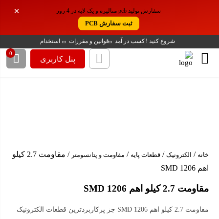
موجودی این کالا روی سایت ما این تعداد می باشد
سفارش تولید pcb متالیزه و یک لایه در 4 روز
✕
. اما موجودی این کالا در انبار ما، بیش از این تعداد
ثبت سفارش PCB
است. برای سفارش تعداد بیشتر باشماره زیر
تماس بگیرد!
شروع کنید !
کسب در آمد
قوانین و مقررات
استخدام
0
پنل کاربری
02188140188
/
/
/
/ مقاومت 2.7 کیلو
خانه
الکترونیک
قطعات پایه
مقاومت و پتانسومتر
اهم SMD 1206
مقاومت 2.7 کیلو اهم SMD 1206
مقاومت 2.7 کیلو اهم SMD 1206 جز پرکاربردترین قطعات الکترونیک