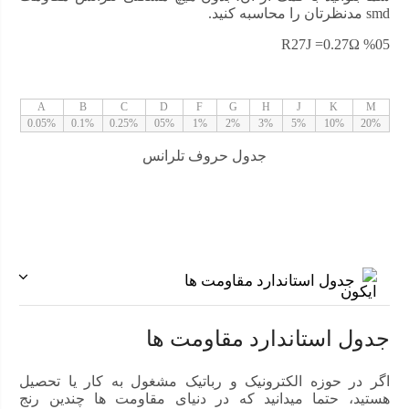
smd مدنظرتان را محاسبه کنید.
R27J =0.27Ω %05
A
B
C
D
F
G
H
J
K
M
0.05%
0.1%
0.25%
05%
1%
2%
3%
5%
10%
20%
جدول حروف تلرانس
جدول استاندارد مقاومت ها
جدول استاندارد مقاومت ها
اگر در حوزه الکترونیک و رباتیک مشغول به کار یا تحصیل
هستید، حتما میدانید که در دنیای مقاومت ها چندین رنج