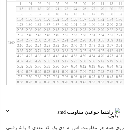
1
1.01
1.02
1.04
1.05
1.06
1.07
1.09
1.10
1.11
1.13
1.14
1.15
1.17
1.18
1.20
1.21
1.23
1.24
1.26
1.27
1.29
1.30
1.32
1.33
1.35
1.37
1.38
1.40
1.42
1.43
1.45
1.47
1.49
1.50
1.52
1.54
1.56
1.58
1.60
1.62
1.64
1.65
1.67
1.69
1.72
1.74
1.76
1.78
1.80
1.82
1.87
1.87
1.89
1.91
1.93
1.96
1.98
2.00
2.03
2.05
2.08
2.10
2.13
2.15
2.18
2.21
2.23
2.26
2.29
2.32
2.34
2.37
2.40
2.43
2.46
2.49
2.52
2.55
2.58
2.61
2.64
2.67
2.71
2.74
2.77
2.80
2.84
2.87
2.91
2.94
2.98
3.01
3.05
3.09
3.12
E192
3.16
3.20
3.24
3.28
3.32
3.36
3.40
3.44
3.48
3.52
3.57
3.61
3.65
3.70
3.74
3.79
3.83
3.88
3.92
3.97
4.02
4.07
4.12
4.17
4.22
4.27
4.32
4.37
4.42
4.48
4.53
4.59
4.64
4.70
4.75
4.81
4.87
4.93
4.99
5.05
5.11
5.17
5.23
5.30
5.36
5.42
5.49
5.56
5.62
5.69
5.76
5.83
5.90
5.97
6.04
6.12
6.19
6.26
6.34
6.42
4.49
6.57
6.65
6.73
6.81
6.90
6.98
7.06
7.15
7.23
7.32
7.41
7.5
7.59
7.68
7.77
7.81
7.96
8.06
8.16
8.25
8.35
8.45
8.56
8.66
8.76
8.87
8.98
9.09
9.20
9.31
9.42
9.53
9.65
9.76
9.88
راهنما خواندن مقاومت smd
روی همه هر مقاومت اس ام دی یک کد عددیِ 3 یا 4 رقمی