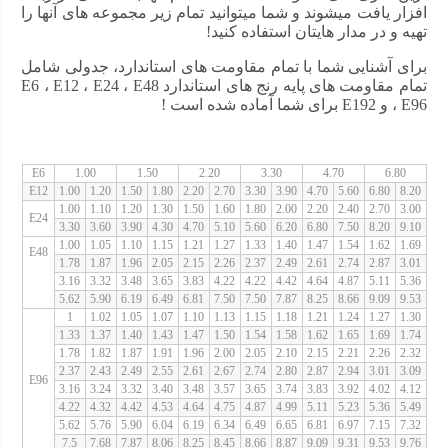
افزار یافت میشوند و شما میتوانید تمام زیر مجموعه های آنها را
تهیه و در مدار هایتان استفاده کنید!
برای آشنایی شما با تمام مقاومت های استاندارد، جدولی شامل
تمام مقاومت های پایه رنج های استاندارد E6 ، E12 ، E24 ، E48
، E96 و E192 برای شما آماده شده است !
E6
1.00
1.50
2.20
3.30
4.70
6.80
E12
1.00
1.20
1.50
1.80
2.20
2.70
3.30
3.90
4.70
5.60
6.80
8.20
1.00
1.10
1.20
1.30
1.50
1.60
1.80
2.00
2.20
2.40
2.70
3.00
E24
3.30
3.60
3.90
4.30
4.70
5.10
5.60
6.20
6.80
7.50
8.20
9.10
1.00
1.05
1.10
1.15
1.21
1.27
1.33
1.40
1.47
1.54
1.62
1.69
E48
1.78
1.87
1.96
2.05
2.15
2.26
2.37
2.49
2.61
2.74
2.87
3.01
3.16
3.32
3.48
3.65
3.83
4.22
4.22
4.42
4.64
4.87
5.11
5.36
5.62
5.90
6.19
6.49
6.81
7.50
7.50
7.87
8.25
8.66
9.09
9.53
1
1.02
1.05
1.07
1.10
1.13
1.15
1.18
1.21
1.24
1.27
1.30
1.33
1.37
1.40
1.43
1.47
1.50
1.54
1.58
1.62
1.65
1.69
1.74
1.78
1.82
1.87
1.91
1.96
2.00
2.05
2.10
2.15
2.21
2.26
2.32
2.37
2.43
2.49
2.55
2.61
2.67
2.74
2.80
2.87
2.94
3.01
3.09
E96
3.16
3.24
3.32
3.40
3.48
3.57
3.65
3.74
3.83
3.92
4.02
4.12
4.22
4.32
4.42
4.53
4.64
4.75
4.87
4.99
5.11
5.23
5.36
5.49
5.62
5.76
5.90
6.04
6.19
6.34
6.49
6.65
6.81
6.97
7.15
7.32
7.5
7.68
7.87
8.06
8.25
8.45
8.66
8.87
9.09
9.31
9.53
9.76