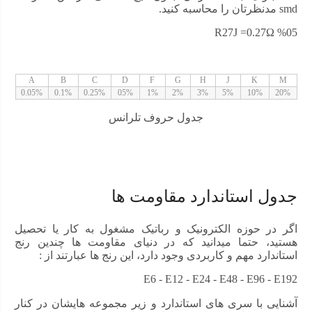
smd مدنظرتان را محاسبه کنید.
را مطالعه کنید!
R27J =0.27Ω %05
A
B
C
D
F
G
H
J
K
M
0.05%
0.1%
0.25%
05%
1%
2%
3%
5%
10%
20%
جدول حروف تلرانس
جدول استاندارد مقاومت ها
اگر در حوزه الکترونیک و رباتیک مشغول به کار یا تحصیل
هستید، حتما میدانید که در دنیای مقاومت ها چندین رنج
استاندارد مهم و کاربردی وجود دارد، این رنج ها عبارتند از :
E6 - E12 - E24 - E48 - E96 - E192
آشنایی با سری های استاندارد و زیر مجموعه هایشان در کنار