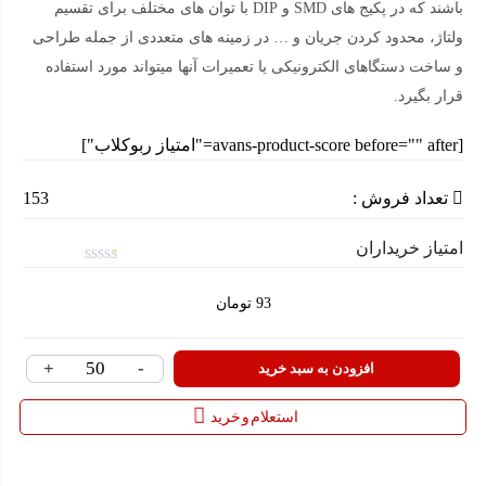
باشند که در پکیج های SMD و DIP با توان های مختلف برای تقسیم
ولتاژ، محدود کردن جریان و … در زمینه های متعددی از جمله طراحی
و ساخت دستگاهای الکترونیکی یا تعمیرات آنها میتواند مورد استفاده
قرار بگیرد.
[avans-product-score before="" after="امتیاز ربوکلاب"]
تعداد فروش :
153
امتیاز خریداران
امتیاز
0.1
93
تومان
از
5
+
-
مقاومت
افزودن به سبد خرید
160
استعلام و خرید
اهم
SMD
805