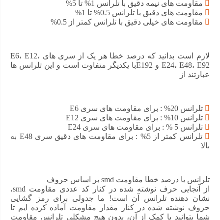
مقاومت های نیمه دقیق با تلرانس 1% تا 5%
مقاومت های دقیق با تلرانس 0.5% تا 1%
مقاومت های خیلی دقیق با تلرانس کمتر از 0.5%
بهتر است از مقاومت 160 اهم SMD 805 که توان پایینی دارد،
در مدار هایی که دمای بالایی دارند استفاده نکنید! زیرا با افزایش
دما میزان ناپایدار ی مقاومت و نویز پذیری آن افزایش می یابد.
لازم است بدانید که درصد خطا هر یک از سری های E6، E12،
E24، E48، E92 و E192با یکدیگر متفاوت است و این تلرانس ها
عبارتند از
ویژگی مقاومت 160 اهم SMD 805
نوع مقاومت الکتریکی: ثابت
تلرانس 20% : برای مقاومت های سری E6
تلرانس 10% : برای مقاومت های سری E12
جنس: فیلم کربن
تلرانس 5 % : برای مقاومت های سری E24
تلرانس کمتر از 5% : برای مقاومت های دقیق سری E48 به
تلرانس مقاومت: 5 %
بالا
توان : ¼ وات
تلرانس یا درصد خطا مقاومت smd بر اساس حروف
از آنجایی حرف نوشته شده در کنار کد عددی مقاومت smd،
اگر مشخصه ای در ویژگی های مقاومت 160 اهم SMD 805
نشان دهنده تلرانس آن است! ما جدولی برای رمز گشایی
وجود دارد که برای شما مبهم است، میتوانید برای افزایش
حروف نوشته شده در کنار مقدار مقاومت آماده کرده ایم تا
اطلاعات و خرید قطعه مناسب در تب راهنما خرید مهمترین
شما بتوانید با کمک از آن، بدون هیچ مشکلی تلرانس مقاومت
پارامترهایی که برای شناخت مقاومت الکترونیکی لازم هستند