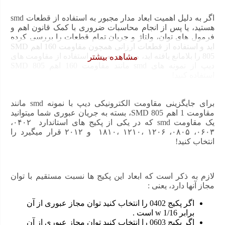
عدد
اگر به دلیل اهمیت ابعاد مدار مجبور به استفاده از قطعات smd
هستید، یا پس از انجام محاسبات ضروری با کمک قانون اهم و
فرمول های توان، ولتاژ و جریان تمام قطعات را بررسی کرده
اید و استفاده از قطعات ارزانی همچون مقاومت 160 اهم SMD
805 را بلامانع یافته اید، میتوانید به جای استفاده از مقاومت های
مشاهده بیشتر
دیپ از نمونه های smd مانند مقاومت 160 اهم SMD 805
استفاده کنید!
برای جایگزینی مقاومت الکترونیکی دیپ با نمونه smd مانند
مقاومت 1 اهم SMD 805، بسته به جریان عبوری شما میتوانید
یک مقاومت smd که در یکی از پکیج های استاندارد ۰۴۰۲،
۰۶۰۳، ۰۸۰۵، ۱۲۰۶ ،۱۲۱۰ ،۱۸۱۰ و ۲۰۱۲ قرار میگیرد را
انتخاب کنید!
لازم به ذکر است که ابعاد این پکیج ها نسبت مستقیم با توان
مجاز آنها دارد، یعنی :
اگر پکیج 0402 را انتخاب کنید توان مجاز عبوری از آن
برابر 1/16 w است .
اگر پکیج 0603 را انتخاب کنید توان مجاز عبوری از آن