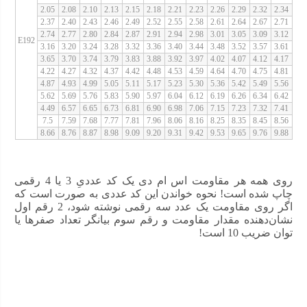
2.05
2.08
2.10
2.13
2.15
2.18
2.21
2.23
2.26
2.29
2.32
2.34
2.37
2.40
2.43
2.46
2.49
2.52
2.55
2.58
2.61
2.64
2.67
2.71
2.74
2.77
2.80
2.84
2.87
2.91
2.94
2.98
3.01
3.05
3.09
3.12
E192
3.16
3.20
3.24
3.28
3.32
3.36
3.40
3.44
3.48
3.52
3.57
3.61
3.65
3.70
3.74
3.79
3.83
3.88
3.92
3.97
4.02
4.07
4.12
4.17
4.22
4.27
4.32
4.37
4.42
4.48
4.53
4.59
4.64
4.70
4.75
4.81
4.87
4.93
4.99
5.05
5.11
5.17
5.23
5.30
5.36
5.42
5.49
5.56
5.62
5.69
5.76
5.83
5.90
5.97
6.04
6.12
6.19
6.26
6.34
6.42
4.49
6.57
6.65
6.73
6.81
6.90
6.98
7.06
7.15
7.23
7.32
7.41
7.5
7.59
7.68
7.77
7.81
7.96
8.06
8.16
8.25
8.35
8.45
8.56
8.66
8.76
8.87
8.98
9.09
9.20
9.31
9.42
9.53
9.65
9.76
9.88
روی همه هر مقاومت اس ام دی یک کد عددیِ 3 یا 4 رقمی
چاپ شده است! نحوه خواندن این کد عددی به صورت است که
اگر روی مقاومت یک عدد سه رقمی نوشته شود، 2 رقم اول
نشان‌دهنده مقدار مقاومت و رقم سوم بیانگر تعداد صفرها یا
توان ضریب 10 است!