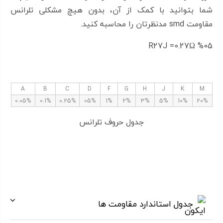
شما بتوانید با کمک از آن، بدون هیچ مشکلی تلرانس
مقاومت smd مدنظرتان را محاسبه کنید.
R27J =0.27Ω %05
A
B
C
D
F
G
H
J
K
M
0.05%
0.1%
0.25%
05%
1%
2%
3%
5%
10%
20%
جدول حروف تلرانس
جدول استاندارد مقاومت ها