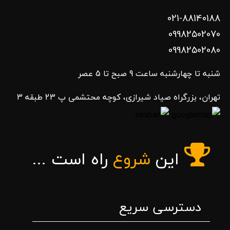
021-88140188
09982502070
09982502080
شنبه تا چهارشنبه ساعت 9 صبح تا 5 عصر
تهران، بزرگراه صیاد شیرازی، کوچه محتشمی پ 23 طبقه 3
این
شروع
راه است ...
دسترسی سریع