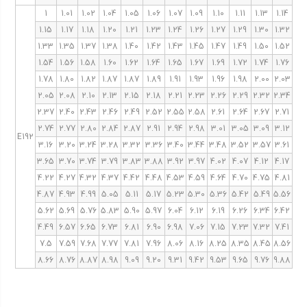
1
1.01
1.02
1.04
1.05
1.06
1.07
1.09
1.10
1.11
1.13
1.14
1.15
1.17
1.18
1.20
1.21
1.23
1.24
1.26
1.27
1.29
1.30
1.32
1.33
1.35
1.37
1.38
1.40
1.42
1.43
1.45
1.47
1.49
1.50
1.52
1.54
1.56
1.58
1.60
1.62
1.64
1.65
1.67
1.69
1.72
1.74
1.76
1.78
1.80
1.82
1.87
1.87
1.89
1.91
1.93
1.96
1.98
2.00
2.03
2.05
2.08
2.10
2.13
2.15
2.18
2.21
2.23
2.26
2.29
2.32
2.34
2.37
2.40
2.43
2.46
2.49
2.52
2.55
2.58
2.61
2.64
2.67
2.71
2.74
2.77
2.80
2.84
2.87
2.91
2.94
2.98
3.01
3.05
3.09
3.12
E192
3.16
3.20
3.24
3.28
3.32
3.36
3.40
3.44
3.48
3.52
3.57
3.61
3.65
3.70
3.74
3.79
3.83
3.88
3.92
3.97
4.02
4.07
4.12
4.17
4.22
4.27
4.32
4.37
4.42
4.48
4.53
4.59
4.64
4.70
4.75
4.81
4.87
4.93
4.99
5.05
5.11
5.17
5.23
5.30
5.36
5.42
5.49
5.56
5.62
5.69
5.76
5.83
5.90
5.97
6.04
6.12
6.19
6.26
6.34
6.42
4.49
6.57
6.65
6.73
6.81
6.90
6.98
7.06
7.15
7.23
7.32
7.41
7.5
7.59
7.68
7.77
7.81
7.96
8.06
8.16
8.25
8.35
8.45
8.56
8.66
8.76
8.87
8.98
9.09
9.20
9.31
9.42
9.53
9.65
9.76
9.88