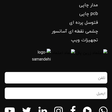
مدار چاپی
pcb چاپی
فتوسل پرده ای
چشمی نقطه ای آسانسور
تجهیزات ویپ
تلفن
همراه
(ضروری)
ایمیل
(ضروری)