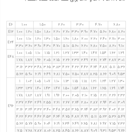
E6
1.00
1.50
2.20
3.30
4.70
6.80
E12
1.00
1.20
1.50
1.80
2.20
2.70
3.30
3.90
4.70
5.60
6.80
8.20
1.00
1.10
1.20
1.30
1.50
1.60
1.80
2.00
2.20
2.40
2.70
3.00
E24
3.30
3.60
3.90
4.30
4.70
5.10
5.60
6.20
6.80
7.50
8.20
9.10
1.00
1.05
1.10
1.15
1.21
1.27
1.33
1.40
1.47
1.54
1.62
1.69
E48
1.78
1.87
1.96
2.05
2.15
2.26
2.37
2.49
2.61
2.74
2.87
3.01
3.16
3.32
3.48
3.65
3.83
4.22
4.22
4.42
4.64
4.87
5.11
5.36
5.62
5.90
6.19
6.49
6.81
7.50
7.50
7.87
8.25
8.66
9.09
9.53
1
1.02
1.05
1.07
1.10
1.13
1.15
1.18
1.21
1.24
1.27
1.30
1.33
1.37
1.40
1.43
1.47
1.50
1.54
1.58
1.62
1.65
1.69
1.74
1.78
1.82
1.87
1.91
1.96
2.00
2.05
2.10
2.15
2.21
2.26
2.32
2.37
2.43
2.49
2.55
2.61
2.67
2.74
2.80
2.87
2.94
3.01
3.09
E96
3.16
3.24
3.32
3.40
3.48
3.57
3.65
3.74
3.83
3.92
4.02
4.12
4.22
4.32
4.42
4.53
4.64
4.75
4.87
4.99
5.11
5.23
5.36
5.49
5.62
5.76
5.90
6.04
6.19
6.34
6.49
6.65
6.81
6.97
7.15
7.32
7.5
7.68
7.87
8.06
8.25
8.45
8.66
8.87
9.09
9.31
9.53
9.76