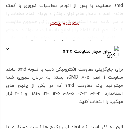
smd هستید، یا پس از انجام محاسبات ضروری با کمک
قانون اهم و فرمول های توان، ولتاژ و جریان تمام قطعات را
بررسی کرده اید و استفاده از قطعات ارزانی همچون مقاومت
مشاهده بیشتر
16 مگا اهم SMD 1206 را بلامانع یافته اید، میتوانید به جای
استفاده از مقاومت های دیپ از نمونه های smd مانند
مقاومت 16 مگا اهم SMD 1206 استفاده کنید!
توان مجاز مقاومت smd
برای جایگزینی مقاومت الکترونیکی دیپ با نمونه smd مانند
مقاومت 1 اهم SMD 805، بسته به جریان عبوری شما
میتوانید یک مقاومت smd که در یکی از پکیج های
استاندارد ۰۴۰۲، ۰۶۰۳، ۰۸۰۵، ۱۲۰۶ ،۱۲۱۰ ،۱۸۱۰ و ۲۰۱۲ قرار
میگیرد را انتخاب کنید!
لازم به ذکر است که ابعاد این پکیج ها نسبت مستقیم با