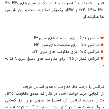
لازم است بدانید که درصد خطا هر یک از سری های E6، E12،
تلرانس مقاومت: 5 %
E24، E48، E92 و E192با یکدیگر متفاوت است و این تلرانس
توان : ¼ وات
ها عبارتند از
اگر مشخصه ای در ویژگی های مقاومت 16 مگا اهم SMD
تلرانس 20% : برای مقاومت های سری E6
1206 وجود دارد که برای شما مبهم است، میتوانید برای
تلرانس 10% : برای مقاومت های سری E12
افزایش اطلاعات و خرید قطعه مناسب در تب راهنما خرید
تلرانس 5 % : برای مقاومت های سری E24
مهمترین پارامترهایی که برای شناخت مقاومت الکترونیکی
تلرانس کمتر از 5% : برای مقاومت های دقیق سری E48 به
لازم هستند را مطالعه کنید!
بالا
تلرانس یا درصد خطا مقاومت smd بر اساس حروف
از آنجایی حرف نوشته شده در کنار کد عددی مقاومت smd،
نشان دهنده تلرانس آن است! ما جدولی برای رمز گشایی
حروف نوشته شده در کنار مقدار مقاومت آماده کرده ایم تا