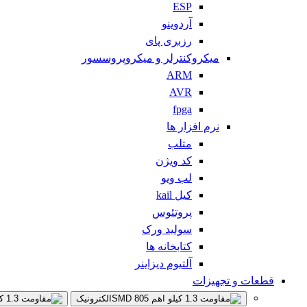
ESP
آردوینو
رزبری پای
میکروکنترلر و میکروپروسسور
ARM
AVR
fpga
نرم افزار ها
متلب
کد ویژن
لب ویو
کیل kail
پروتئوس
سولید ورک
کتابخانه ها
آلتیوم دیزاینر
قطعات و تجهیزات
الکترونیک