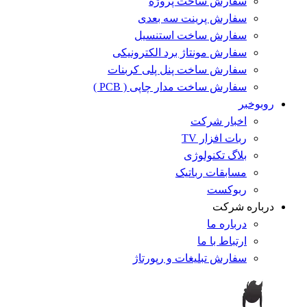
سفارش ساخت پروژه
سفارش پرینت سه بعدی
سفارش ساخت استنسیل
سفارش مونتاژ برد الکترونیکی
سفارش ساخت پنل پلی کربنات
سفارش ساخت مدار چاپی ( PCB )
روبوخبر
اخبار شرکت
ربات افزار TV
بلاگ تکنولوژی
مسابقات رباتیک
ربوکست
درباره شرکت
درباره ما
ارتباط با ما
سفارش تبلیغات و رپورتاژ