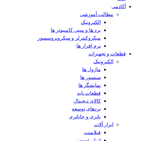
آکادمی
مطالب آموزشی
الکترونیک
برد ها و مینی کامپیوتر ها
میکروکنترلر و میکروپروسسور
نرم افزار ها
قطعات و تجهیزات
الکترونیک
ماژول ها
سنسور ها
نمایشگر ها
قطعات پایه
کالای دیجیتال
بردهای توسعه
باتری و جاباتری
ابزار آلات
فیلامنت
ابزار عمومی