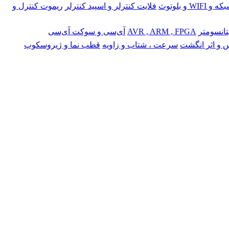
 و WIFI و بلوتوث
فلایت کنترلر و اسپید کنترلر
ریموت کنترل و
تانسومتر
AVR , ARM , FPGA
آی‌سی و سوکت آی‌سی
 و اثر انگشت
سرعت ، شتاب و زاویه
قطب نما و ژیروسکوپ