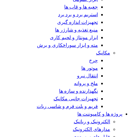
جعبه ها و قاب ها
استریم برد و برد برد
تجهیزات اندازه گیری
منبع تغذیه و شارژر ها
ابزار مونتاژ و لحیم کاری
مته و ابزار سوراخکاری و برش
مکانیک
چرخ
موتور ها
انتقال نیرو
ملخ و پروانه
نگهدارنده و سازه ها
تجهیزات جانبی مکانیک
فریم و پلت فرم و شاسی ربات
پروژه ها و کامپوننت ها
الکترونیک و رباتیک
مدارهای الکترونیک
فایل های سه بعدی