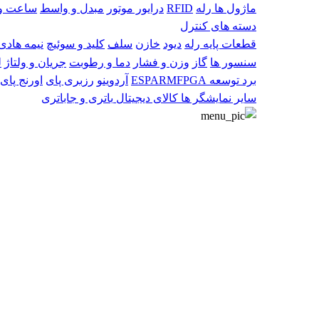
ماژول ها
رله
RFID
درایور موتور
مبدل و واسط
ساعت و 
دسته های کنترل
قطعات پایه
رله
دیود
خازن
سلف
کلید و سوئیچ
نیمه هادی 
سنسور ها
گاز
وزن و فشار
دما و رطوبت
جریان و ولتاژ
ل
برد توسعه
FPGA
ARM
ESP
آردوینو
رزبری پای
اورنج پای
سایر
نمایشگر ها
کالای دیجیتال
باتری و جاباتری