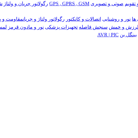
تقویم
صوتی و تصویری
GPS , GPRS , GSM
رگولاتور جریان و ولتاژ
شبکه
ها
نور و روشنایی
اتصالات و کانکتور
رگولاتور ولتاژ و جریان
مقاومت و پ
رزش و خمش
سنجش فاصله
تجهیزات پزشکی
نور و مادون قرمز
لمس
بینگل بن
AVR | PIC