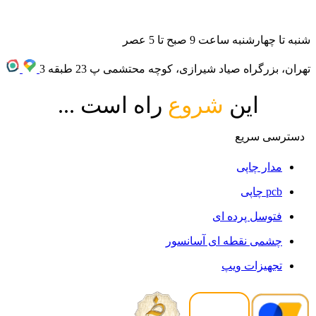
09982502080
شنبه تا چهارشنبه ساعت 9 صبح تا 5 عصر
تهران، بزرگراه صیاد شیرازی، کوچه محتشمی پ 23 طبقه 3
این
شروع
راه است ...
دسترسی سریع
مدار چاپی
pcb چاپی
فتوسل پرده ای
چشمی نقطه ای آسانسور
تجهیزات ویپ