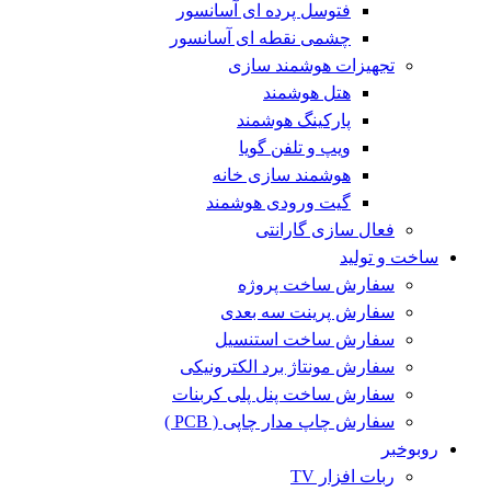
فتوسل پرده ای آسانسور
چشمی نقطه ای آسانسور
تجهیزات هوشمند سازی
هتل هوشمند
پارکینگ هوشمند
ویپ و تلفن گویا
هوشمند سازی خانه
گیت ورودی هوشمند
فعال سازی گارانتی
ساخت و تولید
سفارش ساخت پروژه
سفارش پرینت سه بعدی
سفارش ساخت استنسیل
سفارش مونتاژ برد الکترونیکی
سفارش ساخت پنل پلی کربنات
سفارش چاپ مدار چاپی ( PCB )
روبوخبر
ربات افزار TV