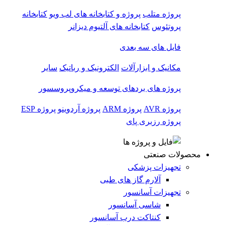
پروژه متلب
پروژه و کتابخانه های لب ویو
کتابخانه
پروتئوس
کتابخانه های آلتیوم دیزانر
فایل های سه بعدی
مکانیک و ابزارآلات
الکترونیک و رباتیک
سایر
پروژه های بردهای توسعه و میکروپروسسور
پروژه AVR
پروژه ARM
پروژه آردوینو
پروژه ESP
پروژه رزبری پای
محصولات صنعتی
تجهیزات پزشکی
آلارم گاز های طبی
تجهیزات آسانسور
شاسی آسانسور
کنتاکت درب آسانسور