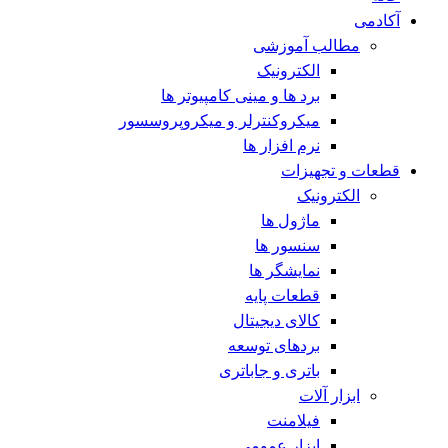
آکادمی
مطالب آموزشی
الکترونیک
برد ها و مینی کامپیوتر ها
میکروکنترلر و میکروپروسسور
نرم افزار ها
قطعات و تجهیزات
الکترونیک
ماژول ها
سنسور ها
نمایشگر ها
قطعات پایه
کالای دیجیتال
بردهای توسعه
باتری و جاباتری
ابزار آلات
فیلامنت
ابزار عمومی