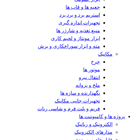
جعبه ها و قاب ها
استریم برد و برد برد
تجهیزات اندازه گیری
منبع تغذیه و شارژر ها
ابزار مونتاژ و لحیم کاری
مته و ابزار سوراخکاری و برش
مکانیک
چرخ
موتور ها
انتقال نیرو
ملخ و پروانه
نگهدارنده و سازه ها
تجهیزات جانبی مکانیک
فریم و پلت فرم و شاسی ربات
پروژه ها و کامپوننت ها
الکترونیک و رباتیک
مدارهای الکترونیک
فایل های سه بعدی