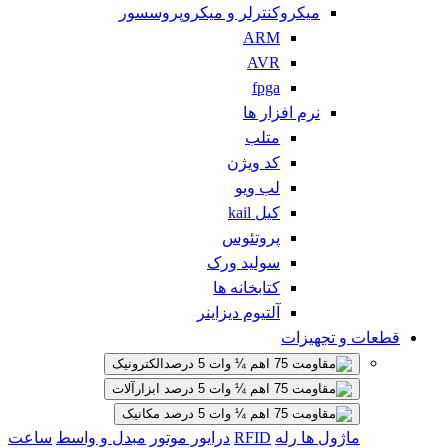
میکروکنترلر و میکروپروسسور
ARM
AVR
fpga
نرم افزار ها
متلب
کد ویژن
لب ویو
کیل kail
پروتئوس
سولید ورک
کتابخانه ها
آلتیوم دیزاینر
قطعات و تجهیزات
الکترونیک
ابزارآلات
مکانیک
ماژول ها
رله
RFID
درایور موتور
مبدل و واسط
ساعت