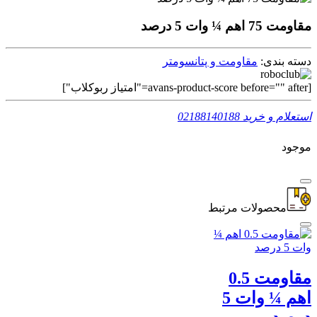
مقاومت 75 اهم ¼ وات 5 درصد
دسته بندی:
مقاومت و پتانسومتر
[avans-product-score before="" after="امتیاز ربوکلاب"]
استعلام و خرید
02188140188
موجود
محصولات مرتبط
مقاومت 0.5
اهم ¼ وات 5