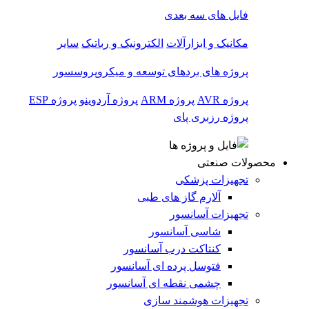
فایل های سه بعدی
مکانیک و ابزارآلات
الکترونیک و رباتیک
سایر
پروژه های بردهای توسعه و میکروپروسسور
پروژه AVR
پروژه ARM
پروژه آردوینو
پروژه ESP
پروژه رزبری پای
محصولات صنعتی
تجهیزات پزشکی
آلارم گاز های طبی
تجهیزات آسانسور
شاسی آسانسور
کنتاکت درب آسانسور
فتوسل پرده ای آسانسور
چشمی نقطه ای آسانسور
تجهیزات هوشمند سازی