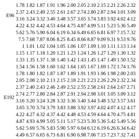
1.78
1.82
1.87
1.91
1.96
2.00
2.05
2.10
2.15
2.21
2.26
2.32
2.37
2.43
2.49
2.55
2.61
2.67
2.74
2.80
2.87
2.94
3.01
3.09
E96
3.16
3.24
3.32
3.40
3.48
3.57
3.65
3.74
3.83
3.92
4.02
4.12
4.22
4.32
4.42
4.53
4.64
4.75
4.87
4.99
5.11
5.23
5.36
5.49
5.62
5.76
5.90
6.04
6.19
6.34
6.49
6.65
6.81
6.97
7.15
7.32
7.5
7.68
7.87
8.06
8.25
8.45
8.66
8.87
9.09
9.31
9.53
9.76
1
1.01
1.02
1.04
1.05
1.06
1.07
1.09
1.10
1.11
1.13
1.14
1.15
1.17
1.18
1.20
1.21
1.23
1.24
1.26
1.27
1.29
1.30
1.32
1.33
1.35
1.37
1.38
1.40
1.42
1.43
1.45
1.47
1.49
1.50
1.52
1.54
1.56
1.58
1.60
1.62
1.64
1.65
1.67
1.69
1.72
1.74
1.76
1.78
1.80
1.82
1.87
1.87
1.89
1.91
1.93
1.96
1.98
2.00
2.03
2.05
2.08
2.10
2.13
2.15
2.18
2.21
2.23
2.26
2.29
2.32
2.34
2.37
2.40
2.43
2.46
2.49
2.52
2.55
2.58
2.61
2.64
2.67
2.71
2.74
2.77
2.80
2.84
2.87
2.91
2.94
2.98
3.01
3.05
3.09
3.12
E192
3.16
3.20
3.24
3.28
3.32
3.36
3.40
3.44
3.48
3.52
3.57
3.61
3.65
3.70
3.74
3.79
3.83
3.88
3.92
3.97
4.02
4.07
4.12
4.17
4.22
4.27
4.32
4.37
4.42
4.48
4.53
4.59
4.64
4.70
4.75
4.81
4.87
4.93
4.99
5.05
5.11
5.17
5.23
5.30
5.36
5.42
5.49
5.56
5.62
5.69
5.76
5.83
5.90
5.97
6.04
6.12
6.19
6.26
6.34
6.42
4.49
6.57
6.65
6.73
6.81
6.90
6.98
7.06
7.15
7.23
7.32
7.41