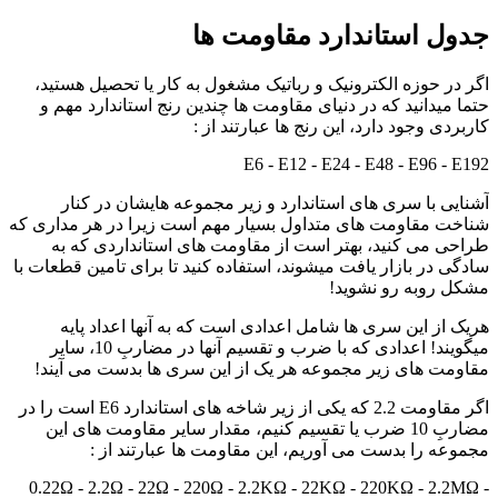
جدول استاندارد مقاومت ها
اگر در حوزه الکترونیک و رباتیک مشغول به کار یا تحصیل هستید،
حتما میدانید که در دنیای مقاومت ها چندین رنج استاندارد مهم و
کاربردی وجود دارد، این رنج ها عبارتند از :
E6 - E12 - E24 - E48 - E96 - E192
آشنایی با سری های استاندارد و زیر مجموعه هایشان در کنار
شناخت مقاومت های متداول بسیار مهم است زیرا در هر مداری که
طراحی می کنید، بهتر است از مقاومت های استانداردی که به
سادگی در بازار یافت میشوند، استفاده کنید تا برای تامین قطعات با
مشکل روبه رو نشوید!
هریک از این سری ها شامل اعدادی است که به آنها اعداد پایه
میگویند! اعدادی که با ضرب و تقسیم آنها در مضاربِ 10، سایر
مقاومت های زیر مجموعه هر یک از این سری ها بدست می آیند!
اگر مقاومت 2.2 که یکی از زیر شاخه های استاندارد E6 است را در
مضاربِ 10 ضرب یا تقسیم کنیم، مقدار سایر مقاومت های این
مجموعه را بدست می آوریم، این مقاومت ها عبارتند از :
0.22Ω - 2.2Ω - 22Ω - 220Ω - 2.2KΩ - 22KΩ - 220KΩ - 2.2MΩ -