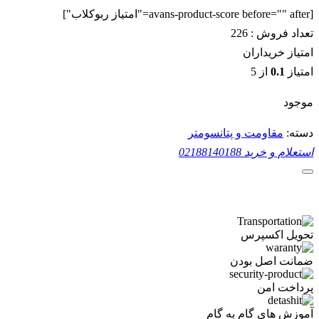
[avans-product-score before="" after="امتیاز ربوکلاب"]
تعداد فروش :
226
امتیاز خریداران
امتیاز
0.1
از 5
موجود
دسته:
مقاومت و پتانسومتر
استعلام و خرید
02188140188
تحویل اکسپرس
ضمانت اصل بودن
پرداخت امن
آموزش های گام به گام