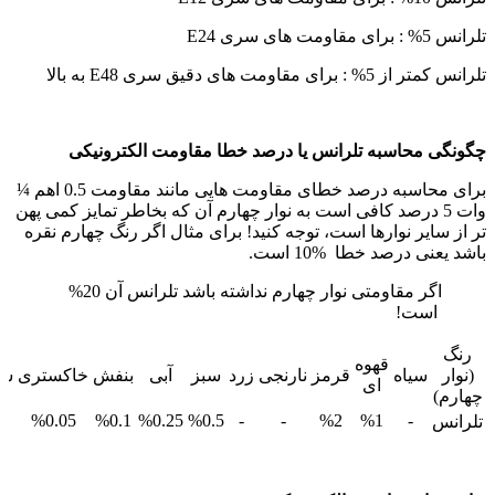
تلرانس 5% : برای مقاومت های سری E24
تلرانس کمتر از 5% : برای مقاومت های دقیق سری E48 به بالا
چگونگی محاسبه تلرانس یا درصد خطا مقاومت الکترونیکی
برای محاسبه درصد خطای مقاومت هایی مانند مقاومت 0.5 اهم ¼
وات 5 درصد کافی است به نوار چهارم آن که بخاطر تمایز کمی پهن
تر از سایر نوارها است، توجه کنید! برای مثال اگر رنگ چهارم نقره
باشد یعنی درصد خطا %10 است.
اگر مقاومتی نوار چهارم نداشته باشد تلرانس آن 20%
است!
رنگ
قهوه
(نوار
سیاه
قرمز
نارنجی
زرد
سبز
آبی
بنفش
خاکستری
سف
ای
چهارم)
%0.05
%0.1
%0.25
%0.5
-
-
%2
%1
-
تلرانس