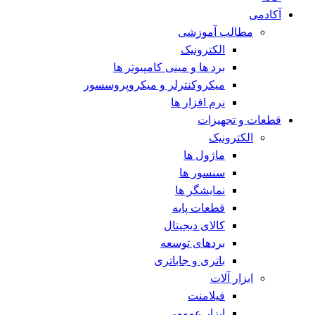
آکادمی
مطالب آموزشی
الکترونیک
برد ها و مینی کامپیوتر ها
میکروکنترلر و میکروپروسسور
نرم افزار ها
قطعات و تجهیزات
الکترونیک
ماژول ها
سنسور ها
نمایشگر ها
قطعات پایه
کالای دیجیتال
بردهای توسعه
باتری و جاباتری
ابزار آلات
فیلامنت
ابزار عمومی