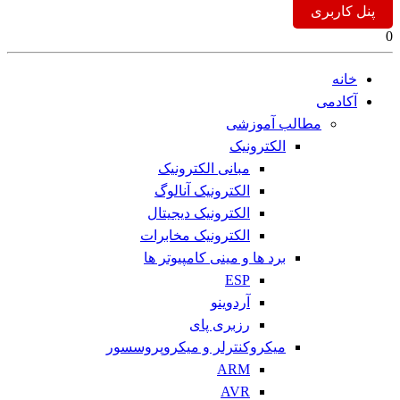
پنل کاربری
0
خانه
آکادمی
مطالب آموزشی
الکترونیک
مبانی الکترونیک
الکترونیک آنالوگ
الکترونیک دیجیتال
الکترونیک مخابرات
برد ها و مینی کامپیوتر ها
ESP
آردوینو
رزبری پای
میکروکنترلر و میکروپروسسور
ARM
AVR