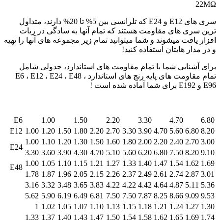
22MΩ
سری های E12 و E24 که تلرانسی بین 5% تا 20% دارند، متداول
ترین سری های مقاومت هستند که تمام آنها به سادگی در ربات
افزار یافت میشوند و شما میتوانید تمام زیر مجموعه های آنها را تهیه
و در مدار هایتان استفاده کنید!
برای آشنایی شما با تمام مقاومت های استاندارد، جدولی شامل
تمام مقاومت های پایه رنج های استاندارد E6 ، E12 ، E24 ، E48 ،
E96 و E192 برای شما آماده شده است !
E6
1.00
1.50
2.20
3.30
4.70
6.80
E12
1.00
1.20
1.50
1.80
2.20
2.70
3.30
3.90
4.70
5.60
6.80
8.20
1.00
1.10
1.20
1.30
1.50
1.60
1.80
2.00
2.20
2.40
2.70
3.00
E24
3.30
3.60
3.90
4.30
4.70
5.10
5.60
6.20
6.80
7.50
8.20
9.10
1.00
1.05
1.10
1.15
1.21
1.27
1.33
1.40
1.47
1.54
1.62
1.69
E48
1.78
1.87
1.96
2.05
2.15
2.26
2.37
2.49
2.61
2.74
2.87
3.01
3.16
3.32
3.48
3.65
3.83
4.22
4.22
4.42
4.64
4.87
5.11
5.36
5.62
5.90
6.19
6.49
6.81
7.50
7.50
7.87
8.25
8.66
9.09
9.53
1
1.02
1.05
1.07
1.10
1.13
1.15
1.18
1.21
1.24
1.27
1.30
1.33
1.37
1.40
1.43
1.47
1.50
1.54
1.58
1.62
1.65
1.69
1.74