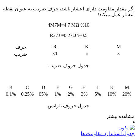
اگر مقدار مقاومت دارای اعشار باشد، حرف ضریب به عنوان نقطه
اعشار عمل میکند!
4M7M=4.7 MΩ %10
R27J =0.27Ω %0.5
R
K
M
حرف
1×
×
×
ضریب
جدول حروف ضریب
B
C
D
F
G
H
J
K
M
0.1%
0.25%
05%
1%
2%
3%
5%
10%
20%
جدول حروف تلرانس
مشاهده بیشتر
جدول استاندارد مقاومت ها