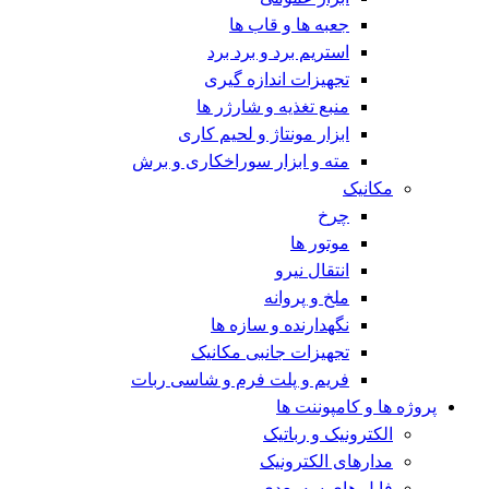
جعبه ها و قاب ها
استریم برد و برد برد
تجهیزات اندازه گیری
منبع تغذیه و شارژر ها
ابزار مونتاژ و لحیم کاری
مته و ابزار سوراخکاری و برش
مکانیک
چرخ
موتور ها
انتقال نیرو
ملخ و پروانه
نگهدارنده و سازه ها
تجهیزات جانبی مکانیک
فریم و پلت فرم و شاسی ربات
پروژه ها و کامپوننت ها
الکترونیک و رباتیک
مدارهای الکترونیک
فایل های سه بعدی