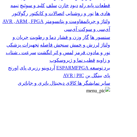
قطعات پایه
رله
دیود
خازن
سلف
کلید و سوئیچ
نیمه
هادی ها
نور و روشنایی
اتصالات و کانکتور
رگولاتور
ولتاژ و جریان
مقاومت و پتانسومتر
AVR , ARM , FPGA
آی‌سی و سوکت آی‌سی
سنسور ها
گاز
وزن و فشار
دما و رطوبت
جریان و
ولتاژ
لرزش و خمش
سنجش فاصله
تجهیزات پزشکی
نور و مادون قرمز
لمس و اثر انگشت
سرعت ، شتاب
و زاویه
قطب نما و ژیروسکوپ
برد توسعه
FPGA
ARM
ESP
آردوینو
رزبری پای
اورنج
پای
بینگل بن
AVR | PIC
سایر
نمایشگر ها
کالای دیجیتال
باتری و جاباتری