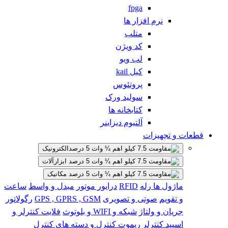
fpga
نرم افزار ها
متلب
کد ویژن
لب ویو
کیل kail
پروتئوس
سولید ورک
کتابخانه ها
آلتیوم دیزاینر
قطعات و تجهیزات
الکترونیک
ابزارآلات
مکانیک
ماژول ها
رله
RFID
درایور موتور
مبدل و واسط
ساعت
و تقویم
صوتی و تصویری
GPS , GPRS , GSM
رگولاتور
جریان و ولتاژ
شبکه و WIFI و بلوتوث
فلایت کنترلر و
اسپید کنترلر
ریموت کنترل و دسته های کنترل