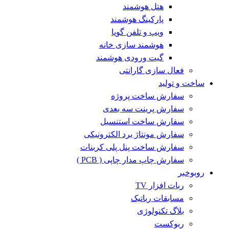
هتل هوشمند
پارکینگ هوشمند
ویپ و تلفن گویا
هوشمند سازی خانه
گیت ورودی هوشمند
فعال سازی گارانتی
ساخت و تولید
سفارش ساخت پروژه
سفارش پرینت سه بعدی
سفارش ساخت استنسیل
سفارش مونتاژ برد الکترونیکی
سفارش ساخت پنل پلی کربنات
سفارش چاپ مدار چاپی ( PCB )
روبوخبر
ربات افزار TV
مسابقات رباتیک
بلاگ تکنولوژی
ربوکست