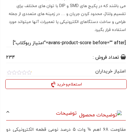
می باشند که در پکیج های SMD و DIP با توان های مختلف برای
تقسیم ولتاژ، محدود کردن جریان و … در زمینه های متعددی از جمله
طراحی و ساخت دستگاهای الکترونیکی یا تعمیرات آنها میتواند مورد
استفاده قرار بگیرد.
[avans-product-score before="" after="امتیاز ربوکلاب"]
تعداد فروش :
234
امتیاز خریداران
امتیاز
0.1
استعلام و خرید
از
5
توضیحات
مقاومت 68 اهم ¼ وات 5 درصد نوعی قطعه الکترونیکی دو