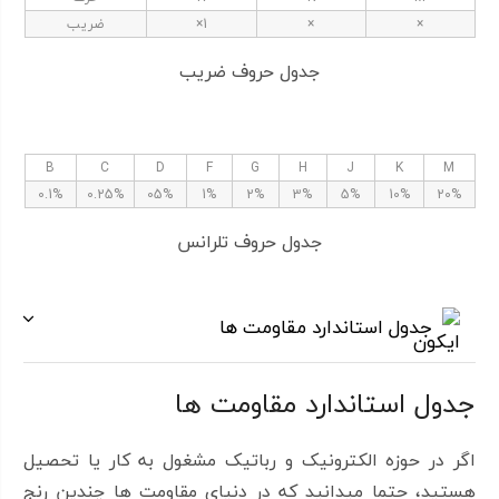
×
×
1×
ضریب
جدول حروف ضریب
B
C
D
F
G
H
J
K
M
0.1%
0.25%
05%
1%
2%
3%
5%
10%
20%
جدول حروف تلرانس
جدول استاندارد مقاومت ها
جدول استاندارد مقاومت ها
اگر در حوزه الکترونیک و رباتیک مشغول به کار یا تحصیل
هستید، حتما میدانید که در دنیای مقاومت ها چندین رنج