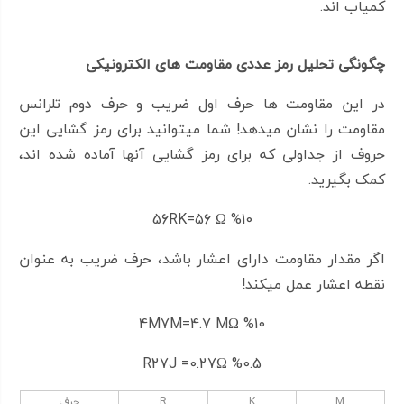
کمیاب اند.
چگونگی تحلیل رمز عددی مقاومت های الکترونیکی
در این مقاومت ها حرف اول ضریب و حرف دوم تلرانس
مقاومت را نشان میدهد! شما میتوانید برای رمز گشایی این
حروف از جداولی که برای رمز گشایی آنها آماده شده اند،
کمک بگیرید.
56RK=56 Ω %10
اگر مقدار مقاومت دارای اعشار باشد، حرف ضریب به عنوان
نقطه اعشار عمل میکند!
4M7M=4.7 MΩ %10
R27J =0.27Ω %0.5
M
K
R
حرف