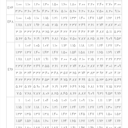
1.00
1.10
1.20
1.30
1.50
1.60
1.80
2.00
2.20
2.40
2.70
3.00
E24
3.30
3.60
3.90
4.30
4.70
5.10
5.60
6.20
6.80
7.50
8.20
9.10
1.00
1.05
1.10
1.15
1.21
1.27
1.33
1.40
1.47
1.54
1.62
1.69
E48
1.78
1.87
1.96
2.05
2.15
2.26
2.37
2.49
2.61
2.74
2.87
3.01
3.16
3.32
3.48
3.65
3.83
4.22
4.22
4.42
4.64
4.87
5.11
5.36
5.62
5.90
6.19
6.49
6.81
7.50
7.50
7.87
8.25
8.66
9.09
9.53
1
1.02
1.05
1.07
1.10
1.13
1.15
1.18
1.21
1.24
1.27
1.30
1.33
1.37
1.40
1.43
1.47
1.50
1.54
1.58
1.62
1.65
1.69
1.74
1.78
1.82
1.87
1.91
1.96
2.00
2.05
2.10
2.15
2.21
2.26
2.32
2.37
2.43
2.49
2.55
2.61
2.67
2.74
2.80
2.87
2.94
3.01
3.09
E96
3.16
3.24
3.32
3.40
3.48
3.57
3.65
3.74
3.83
3.92
4.02
4.12
4.22
4.32
4.42
4.53
4.64
4.75
4.87
4.99
5.11
5.23
5.36
5.49
5.62
5.76
5.90
6.04
6.19
6.34
6.49
6.65
6.81
6.97
7.15
7.32
7.5
7.68
7.87
8.06
8.25
8.45
8.66
8.87
9.09
9.31
9.53
9.76
1
1.01
1.02
1.04
1.05
1.06
1.07
1.09
1.10
1.11
1.13
1.14
1.15
1.17
1.18
1.20
1.21
1.23
1.24
1.26
1.27
1.29
1.30
1.32
1.33
1.35
1.37
1.38
1.40
1.42
1.43
1.45
1.47
1.49
1.50
1.52
1.54
1.56
1.58
1.60
1.62
1.64
1.65
1.67
1.69
1.72
1.74
1.76
1.78
1.80
1.82
1.87
1.87
1.89
1.91
1.93
1.96
1.98
2.00
2.03