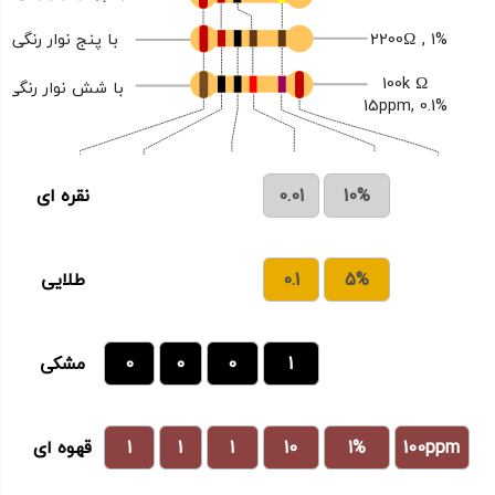
2200Ω , 1%
با پنج نوار رنگی
100k Ω
با شش نوار رنگی
0.1% ,15ppm
10%
0.01
نقره ای
5%
0.1
طلایی
1
0
0
0
مشکی
100ppm
1%
10
1
1
1
قهوه ای