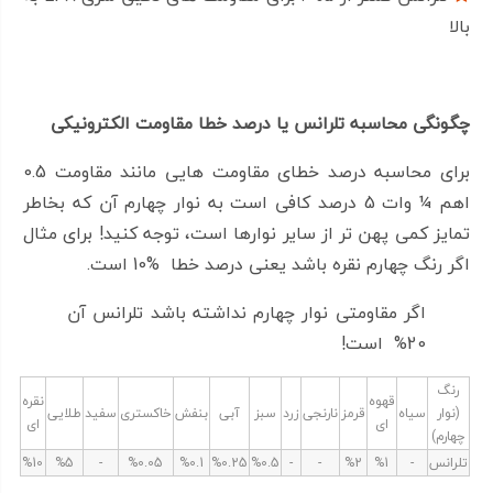
نکنید! زیرا با افزایش دما میزان ناپایدار ی مقاومت و نویز
بالا
پذیری آن افزایش می یابد.
چگونگی محاسبه تلرانس یا درصد خطا مقاومت الکترونیکی
ویژگی مقاومت 68 اهم ¼ وات 5 درصد
برای محاسبه درصد خطای مقاومت هایی مانند مقاومت 0.5
نوع مقاومت الکتریکی: ثابت
اهم ¼ وات 5 درصد کافی است به نوار چهارم آن که بخاطر
تمایز کمی پهن تر از سایر نوارها است، توجه کنید! برای مثال
جنس: فیلم کربن
اگر رنگ چهارم نقره باشد یعنی درصد خطا %10 است.
تلرانس مقاومت: 5 %
اگر مقاومتی نوار چهارم نداشته باشد تلرانس آن
توان : ¼ وات
20% است!
رنگ
قهوه
نقره
(نوار
سیاه
قرمز
نارنجی
زرد
سبز
آبی
بنفش
خاکستری
سفید
طلایی
ای
ای
اگر مشخصه ای در ویژگی های مقاومت 68 اهم ¼ وات 5
چهارم)
تلرانس
-
%1
%2
-
-
%0.5
%0.25
%0.1
%0.05
-
%5
%10
درصد وجود دارد که برای شما مبهم است، میتوانید برای