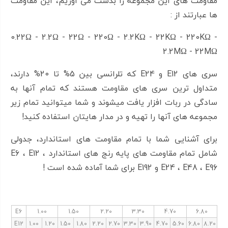
مقاومت های این مجموعه را بدست می آوریم، این مقاومت
ها عبارتند از :
0.22Ω - 2.2Ω - 22Ω - 220Ω - 2.2KΩ - 22KΩ - 220KΩ -
2.2MΩ - 22MΩ
سری های E12 و E24 که تلرانسی بین 5% تا 20% دارند،
متداول ترین سری های مقاومت هستند که تمام آنها به
سادگی در ربات افزار یافت میشوند و شما میتوانید تمام زیر
مجموعه های آنها را تهیه و در مدار هایتان استفاده کنید!
برای آشنایی شما با تمام مقاومت های استاندارد، جدولی
شامل تمام مقاومت های پایه رنج های استاندارد E6 ، E12 ،
E24 ، E48 ، E96 و E192 برای شما آماده شده است !
E6
1.00
1.50
2.20
3.30
4.70
6.80
E12
1.00
1.20
1.50
1.80
2.20
2.70
3.30
3.90
4.70
5.60
6.80
8.20