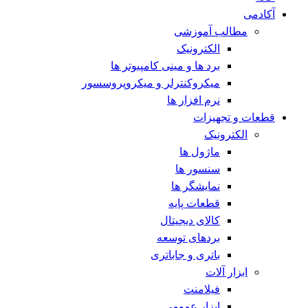
آکادمی
مطالب آموزشی
الکترونیک
برد ها و مینی کامپیوتر ها
میکروکنترلر و میکروپروسسور
نرم افزار ها
قطعات و تجهیزات
الکترونیک
ماژول ها
سنسور ها
نمایشگر ها
قطعات پایه
کالای دیجیتال
بردهای توسعه
باتری و جاباتری
ابزار آلات
فیلامنت
ابزار عمومی