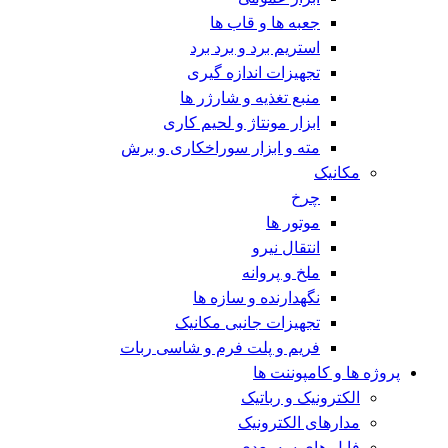
جعبه ها و قاب ها
استریم برد و برد برد
تجهیزات اندازه گیری
منبع تغذیه و شارژر ها
ابزار مونتاژ و لحیم کاری
مته و ابزار سوراخکاری و برش
مکانیک
چرخ
موتور ها
انتقال نیرو
ملخ و پروانه
نگهدارنده و سازه ها
تجهیزات جانبی مکانیک
فریم و پلت فرم و شاسی ربات
پروژه ها و کامپوننت ها
الکترونیک و رباتیک
مدارهای الکترونیک
فایل های سه بعدی