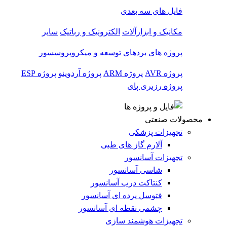
فایل های سه بعدی
مکانیک و ابزارآلات
الکترونیک و رباتیک
سایر
پروژه های بردهای توسعه و میکروپروسسور
پروژه AVR
پروژه ARM
پروژه آردوینو
پروژه ESP
پروژه رزبری پای
محصولات صنعتی
تجهیزات پزشکی
آلارم گاز های طبی
تجهیزات آسانسور
شاسی آسانسور
کنتاکت درب آسانسور
فتوسل پرده ای آسانسور
چشمی نقطه ای آسانسور
تجهیزات هوشمند سازی