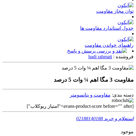
توان مجاز مقاومت
جدول استاندارد مقاومت ها
راهنمای خواندن مقاومت
پرسش و پاسخ
فروشنده :
hadi rahmati
مقاومت 3 مگا اهم ¼ وات 5 درصد
دسته بندی:
مقاومت و پتانسومتر
[avans-product-score before="" after="امتیاز ربوکلاب"]
استعلام و خرید
02188140188
موجود