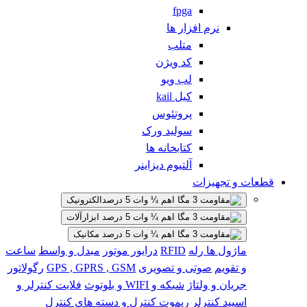
fpga
نرم افزار ها
متلب
کد ویژن
لب ویو
کیل kail
پروتئوس
سولید ورک
کتابخانه ها
آلتیوم دیزاینر
قطعات و تجهیزات
الکترونیک
ابزارآلات
مکانیک
ماژول ها
رله
RFID
درایور موتور
مبدل و واسط
ساعت
و تقویم
صوتی و تصویری
GPS , GPRS , GSM
رگولاتور
جریان و ولتاژ
شبکه و WIFI و بلوتوث
فلایت کنترلر و
اسپید کنترلر
ریموت کنترل و دسته های کنترل