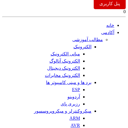
پنل کاربری
0
خانه
آکادمی
مطالب آموزشی
الکترونیک
مبانی الکترونیک
الکترونیک آنالوگ
الکترونیک دیجیتال
الکترونیک مخابرات
برد ها و مینی کامپیوتر ها
ESP
آردوینو
رزبری پای
میکروکنترلر و میکروپروسسور
ARM
AVR