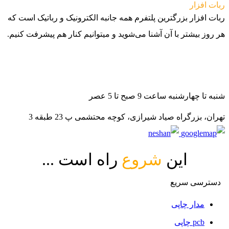
ربات افزار
ربات افزار بزرگترین پلتفرم همه جانبه الکترونیک و رباتیک است که
هر روز بیشتر با آن آشنا می‌شوید و میتوانیم کنار هم پیشرفت کنیم.
021-88140188
09982502070
09982502080
شنبه تا چهارشنبه ساعت 9 صبح تا 5 عصر
تهران، بزرگراه صیاد شیرازی، کوچه محتشمی پ 23 طبقه 3
این
شروع
راه است ...
دسترسی سریع
مدار چاپی
pcb چاپی