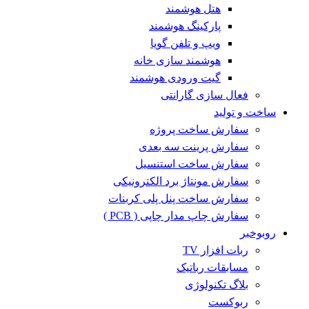
هتل هوشمند
پارکینگ هوشمند
ویپ و تلفن گویا
هوشمند سازی خانه
گیت ورودی هوشمند
فعال سازی گارانتی
ساخت و تولید
سفارش ساخت پروژه
سفارش پرینت سه بعدی
سفارش ساخت استنسیل
سفارش مونتاژ برد الکترونیکی
سفارش ساخت پنل پلی کربنات
سفارش چاپ مدار چاپی ( PCB )
روبوخبر
ربات افزار TV
مسابقات رباتیک
بلاگ تکنولوژی
ربوکست