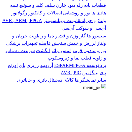
قطعات پایه
رله
دیود
خازن
سلف
کلید و سوئیچ
نیمه
هادی ها
نور و روشنایی
اتصالات و کانکتور
رگولاتور
ولتاژ و جریان
مقاومت و پتانسومتر
AVR , ARM , FPGA
آی‌سی و سوکت آی‌سی
سنسور ها
گاز
وزن و فشار
دما و رطوبت
جریان و
ولتاژ
لرزش و خمش
سنجش فاصله
تجهیزات پزشکی
نور و مادون قرمز
لمس و اثر انگشت
سرعت ، شتاب
و زاویه
قطب نما و ژیروسکوپ
برد توسعه
FPGA
ARM
ESP
آردوینو
رزبری پای
اورنج
پای
بینگل بن
AVR | PIC
سایر
نمایشگر ها
کالای دیجیتال
باتری و جاباتری