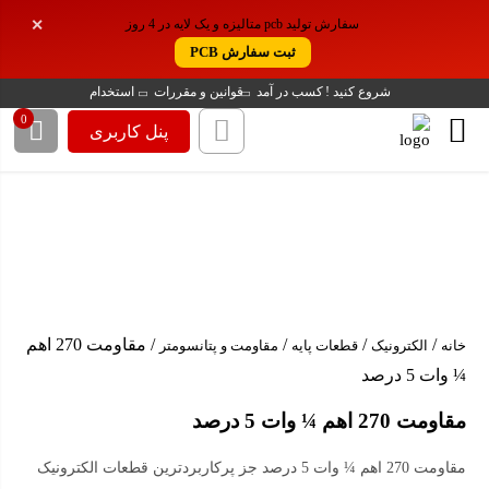
موجودی این کالا روی سایت ما این تعداد می باشد
سفارش تولید pcb متالیزه و یک لایه در 4 روز
✕
. اما موجودی این کالا در انبار ما، بیش از این تعداد
ثبت سفارش PCB
است. برای سفارش تعداد بیشتر باشماره زیر
تماس بگیرد!
شروع کنید !
کسب در آمد
قوانین و مقررات
استخدام
0
پنل کاربری
02188140188
/
/
/
/ مقاومت 270 اهم
خانه
الکترونیک
قطعات پایه
مقاومت و پتانسومتر
¼ وات 5 درصد
مقاومت 270 اهم ¼ وات 5 درصد
مقاومت 270 اهم ¼ وات 5 درصد جز پرکاربردترین قطعات الکترونیک