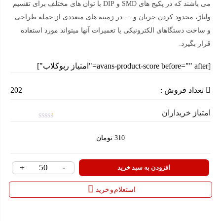
می باشند که در پکیج های SMD و DIP با توان های مختلف برای تقسیم
ولتاژ، محدود کردن جریان و … در زمینه های متعددی از جمله طراحی
و ساخت دستگاهای الکترونیکی یا تعمیرات آنها میتواند مورد استفاده
قرار بگیرد.
[avans-product-score before="" after="امتیاز ربوکلاب"]
تعداد فروش :
202
امتیاز خریداران
امتیاز
0.1
310
تومان
از
5
+
-
مقاومت
افزودن به سبد خرید
270
استعلام و خرید
اهم
¼
وات