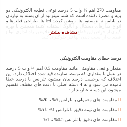
5
مقاومت 270 اهم ¼ وات 5 درصد نوعی قطعه الکترونیکی دو
درصد
پایه و مصرف‌کننده است که شما میتوانید از آن بسته به نیازتان
در بایاس ترانزیستور ها، روشن کردن led ها، طراحی فیلترها و
عدد
انواع مدارهای دیجیتال و آنالوگ استفاده کنید! همچنین با بهره
گیری از خواص این قطعه شما میتوانید علاوه بر راه اندازی انواع
مشاهده بیشتر
قطعات از آسیب دیدن آنها نیز جلوگیری کنید!
درصد خطای مقاومت الکترونیکی
مقدار واقعی مقاومتی مانند مقاومت 0.5 اهم ¼ وات 5 درصد
در عمل با مقداری که توسط سازنده قید شده اختلاف دارد، این
اختلاف که برحسب درصد بیان میشود، تلرانس یا درصد خطا
نامیده می شود و به 4 دسته اصلی با دقت های مختلف تقسیم
میشود، این دسته عبارتند از :
مقاومت های معمولی با تلرانس 5% تا 20%
مقاومت های نیمه دقیق با تلرانس 1% تا 5%
مقاومت های دقیق با تلرانس 0.5% تا 1%