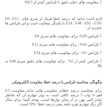
مقاومت های خیلی دقیق با تلرانس کمتر از 0.5%
کاربرد مقاومت 270 اهم ¼ وات 5 درصد
با محاسبه مقاومت الکتریکی مناسب با کمک قانون اهم
لازم است بدانید که درصد خطا هریک از سری های E6، E12 ،
میتوان از آن برای تنظیم یا محدود کردن جریان کمک گرفت
E24 ، E48 ، E92 ، E192 با یکدیگر متفاوت است و این تلرانس ها
عبارتند از :
برای تقسیم و کاهش ولتاژ در ورودی های ADC و …
تلرانس 20%: برای مقاومت های سری E6
تنظیم بهره الکتریکی
تلرانس 10% : برای مقاومت های سری E12
میتوان از مقاومت برای محاسبه و تنظیم ثابت زمانی
استفاده کرد
تلرانس 5% : برای مقاومت های سری E24
تلرانس کمتر از 5% : برای مقاومت های دقیق سری E48 به
بالا
بهتر است از مقاومت 270 اهم ¼ وات 5 درصد که توان پایینی
دارد، در مدار هایی که دمای بالایی دارند استفاده نکنید! زیرا با
افزایش دما میزان ناپایدار ی مقاومت و نویز پذیری آن افزایش
می یابد.
چگونگی محاسبه تلرانس یا درصد خطا مقاومت الکترونیکی
برای محاسبه درصد خطای مقاومت هایی مانند مقاومت 0.5
اهم ¼ وات 5 درصد کافی است به نوار چهارم آن که بخاطر
ویژگی مقاومت 270 اهم ¼ وات 5 درصد
تمایز کمی پهن تر از سایر نوارها است، توجه کنید! برای مثال
اگر رنگ چهارم نقره باشد یعنی درصد خطا %10 است.