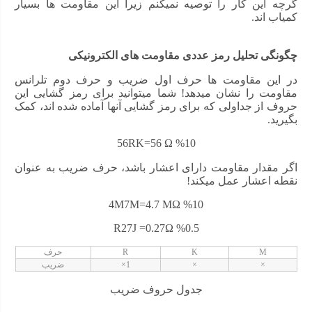
گرچه این کار را توصیه نمیکنم زیرا این مقاومت ها بسیار
کمیاب اند.
چگونگی تحلیل رمز عددی مقاومت های الکترونیکی
در این مقاومت ها حرف اول ضریب و حرف دوم تلرانس
مقاومت را نشان میدهد! شما میتوانید برای رمز گشایی این
حروف از جداولی که برای رمز گشایی آنها آماده شده اند، کمک
بگیرید.
56RK=56 Ω %10
اگر مقدار مقاومت دارای اعشار باشد، حرف ضریب به عنوان
نقطه اعشار عمل میکند!
4M7M=4.7 MΩ %10
R27J =0.27Ω %0.5
M
K
R
حرف
×
×
1×
ضریب
جدول حروف ضریب