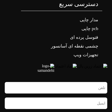
دسترسی سریع
مدار چاپی
pcb چاپی
فتوسل پرده ای
چشمی نقطه ای آسانسور
تجهیزات ویپ
تلفن
همراه
(ضروری)
ایمیل
(ضروری)