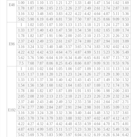
1.00
1.05
1.10
1.15
1.21
1.27
1.33
1.40
1.47
1.54
1.62
1.69
E48
1.78
1.87
1.96
2.05
2.15
2.26
2.37
2.49
2.61
2.74
2.87
3.01
3.16
3.32
3.48
3.65
3.83
4.22
4.22
4.42
4.64
4.87
5.11
5.36
5.62
5.90
6.19
6.49
6.81
7.50
7.50
7.87
8.25
8.66
9.09
9.53
1
1.02
1.05
1.07
1.10
1.13
1.15
1.18
1.21
1.24
1.27
1.30
1.33
1.37
1.40
1.43
1.47
1.50
1.54
1.58
1.62
1.65
1.69
1.74
1.78
1.82
1.87
1.91
1.96
2.00
2.05
2.10
2.15
2.21
2.26
2.32
2.37
2.43
2.49
2.55
2.61
2.67
2.74
2.80
2.87
2.94
3.01
3.09
E96
3.16
3.24
3.32
3.40
3.48
3.57
3.65
3.74
3.83
3.92
4.02
4.12
4.22
4.32
4.42
4.53
4.64
4.75
4.87
4.99
5.11
5.23
5.36
5.49
5.62
5.76
5.90
6.04
6.19
6.34
6.49
6.65
6.81
6.97
7.15
7.32
7.5
7.68
7.87
8.06
8.25
8.45
8.66
8.87
9.09
9.31
9.53
9.76
1
1.01
1.02
1.04
1.05
1.06
1.07
1.09
1.10
1.11
1.13
1.14
1.15
1.17
1.18
1.20
1.21
1.23
1.24
1.26
1.27
1.29
1.30
1.32
1.33
1.35
1.37
1.38
1.40
1.42
1.43
1.45
1.47
1.49
1.50
1.52
1.54
1.56
1.58
1.60
1.62
1.64
1.65
1.67
1.69
1.72
1.74
1.76
1.78
1.80
1.82
1.87
1.87
1.89
1.91
1.93
1.96
1.98
2.00
2.03
2.05
2.08
2.10
2.13
2.15
2.18
2.21
2.23
2.26
2.29
2.32
2.34
2.37
2.40
2.43
2.46
2.49
2.52
2.55
2.58
2.61
2.64
2.67
2.71
2.74
2.77
2.80
2.84
2.87
2.91
2.94
2.98
3.01
3.05
3.09
3.12
E192
3.16
3.20
3.24
3.28
3.32
3.36
3.40
3.44
3.48
3.52
3.57
3.61
3.65
3.70
3.74
3.79
3.83
3.88
3.92
3.97
4.02
4.07
4.12
4.17
4.22
4.27
4.32
4.37
4.42
4.48
4.53
4.59
4.64
4.70
4.75
4.81
4.87
4.93
4.99
5.05
5.11
5.17
5.23
5.30
5.36
5.42
5.49
5.56
5.62
5.69
5.76
5.83
5.90
5.97
6.04
6.12
6.19
6.26
6.34
6.42