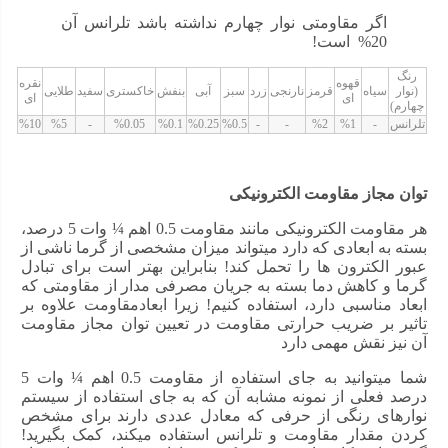
نوع مقاومت الکتریکی: ثابت
اگر مقاومتی نوار چهارم نداشته باشد تلرانس آن
20% است!
جنس: فیلم کربن
رنگ
تلرانس مقاومت: 5 %
قهوه
نقره
(نوار
سیاه
قرمز
نارنجی
زرد
سبز
آبی
بنفش
خاکستری
سفید
طلایی
ای
ای
چهارم)
توان : ¼ وات
تلرانس
-
%1
%2
-
-
%0.5
%0.25
%0.1
%0.05
-
%5
%10
اگر مشخصه ای در ویژگی های مقاومت 270 اهم ¼ وات 5
توان مجاز مقاومت الکترونیکی
درصد وجود دارد که برای شما مبهم است، میتوانید برای
افزایش اطلاعات و خرید قطعه مناسب در تب راهنما خرید
هر مقاومت الکترونیکی مانند مقاومت 0.5 اهم ¼ وات 5 درصد،
مهمترین پارامترهایی که برای شناخت مقاومت الکترونیکی
بسته به ابعادی که دارد میتواند میزان مشخصی از گرما ناشی از
لازم هستند را مطالعه کنید!
عبور الکترون ها را تحمل کند! بنابراین بهتر است برای تبادل
گرما و کاهش دما بسته به جریان مصرفی مدار از مقاومتی که
ابعاد مناسبی دارد، استفاده کنیم! زیرا ابعادمقاومت علاوه بر
تاثیر بر ضریب حرارتی مقاومت در تعیین توان مجاز مقاومت
آن نیز نقش مهمی دارد
شما میتوانید به جای استفاده از مقاومت 0.5 اهم ¼ وات 5
درصد فعلی از نمونه مشابه آن که به جای استفاده از سیستم
نوارهای رنگی از حرفی که معادل عددی دارند برای مشخص
کردن مقدار مقاومت و تلرانس استفاده میکند، کمک بگیرید!