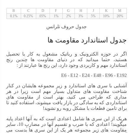
B
C
D
F
G
H
J
K
M
0.1%
0.25%
05%
1%
2%
3%
5%
10%
20%
جدول حروف تلرانس
جدول استاندارد مقاومت ها
اگر در حوزه الکترونیک و رباتیک مشغول به کار یا تحصیل
هستید، حتما میدانید که در دنیای مقاومت ها چندین رنج
استاندارد مهم و کاربردی وجود دارد، این رنج ها عبارتند از :
E6 - E12 - E24 - E48 - E96 - E192
آشنایی با سری های استاندارد و زیر مجموعه هایشان در کنار
شناخت مقاومت های متداول بسیار مهم است زیرا در هر
مداری که طراحی می کنید، بهتر است از مقاومت های
استانداردی که به سادگی در بازار یافت میشوند، استفاده کنید تا
برای تامین قطعات با مشکل روبه رو نشوید!
هریک از این سری ها شامل اعدادی است که به آنها اعداد پایه
میگویند! اعدادی که با ضرب و تقسیم آنها در مضاربِ 10، سایر
مقاومت های زیر مجموعه هر یک از این سری ها بدست می