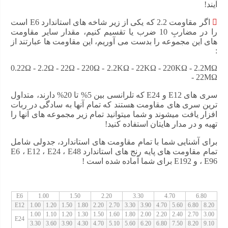
آیند!
اگر مقاومت 2.2 که یکی از زیر شاخه های استاندارد E6 است
را در مضاربِ 10 ضرب یا تقسیم کنیم، مقدار سایر مقاومت
های این مجموعه را بدست می آوریم، این مقاومت ها عبارتند از
:
0.22Ω - 2.2Ω - 22Ω - 220Ω - 2.2KΩ - 22KΩ - 220KΩ - 2.2MΩ
- 22MΩ
سری های E12 و E24 که تلرانسی بین 5% تا 20% دارند، متداول
ترین سری های مقاومت هستند که تمام آنها به سادگی در ربات
افزار یافت میشوند و شما میتوانید تمام زیر مجموعه های آنها را
تهیه و در مدار هایتان استفاده کنید!
برای آشنایی شما با تمام مقاومت های استاندارد، جدولی شامل
تمام مقاومت های پایه رنج های استاندارد E6 ، E12 ، E24 ، E48
، E96 و E192 برای شما آماده شده است !
E6
1.00
1.50
2.20
3.30
4.70
6.80
E12
1.00
1.20
1.50
1.80
2.20
2.70
3.30
3.90
4.70
5.60
6.80
8.20
1.00
1.10
1.20
1.30
1.50
1.60
1.80
2.00
2.20
2.40
2.70
3.00
E24
3.30
3.60
3.90
4.30
4.70
5.10
5.60
6.20
6.80
7.50
8.20
9.10