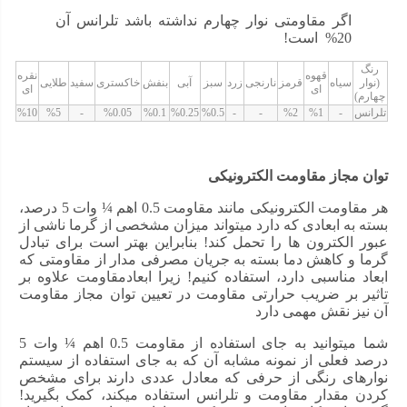
نوع مقاومت الکتریکی: ثابت
اگر مقاومتی نوار چهارم نداشته باشد تلرانس آن
20% است!
جنس: فیلم کربن
رنگ
تلرانس مقاومت: 5 %
قهوه
نقره
(نوار
سیاه
قرمز
نارنجی
زرد
سبز
آبی
بنفش
خاکستری
سفید
طلایی
ای
ای
چهارم)
توان : ¼ وات
تلرانس
-
%1
%2
-
-
%0.5
%0.25
%0.1
%0.05
-
%5
%10
اگر مشخصه ای در ویژگی های مقاومت 130 اهم ¼ وات 5
توان مجاز مقاومت الکترونیکی
درصد وجود دارد که برای شما مبهم است، میتوانید برای
افزایش اطلاعات و خرید قطعه مناسب در تب راهنما خرید
هر مقاومت الکترونیکی مانند مقاومت 0.5 اهم ¼ وات 5 درصد،
مهمترین پارامترهایی که برای شناخت مقاومت الکترونیکی
بسته به ابعادی که دارد میتواند میزان مشخصی از گرما ناشی از
لازم هستند را مطالعه کنید!
عبور الکترون ها را تحمل کند! بنابراین بهتر است برای تبادل
گرما و کاهش دما بسته به جریان مصرفی مدار از مقاومتی که
ابعاد مناسبی دارد، استفاده کنیم! زیرا ابعادمقاومت علاوه بر
تاثیر بر ضریب حرارتی مقاومت در تعیین توان مجاز مقاومت
آن نیز نقش مهمی دارد
شما میتوانید به جای استفاده از مقاومت 0.5 اهم ¼ وات 5
درصد فعلی از نمونه مشابه آن که به جای استفاده از سیستم
نوارهای رنگی از حرفی که معادل عددی دارند برای مشخص
کردن مقدار مقاومت و تلرانس استفاده میکند، کمک بگیرید!