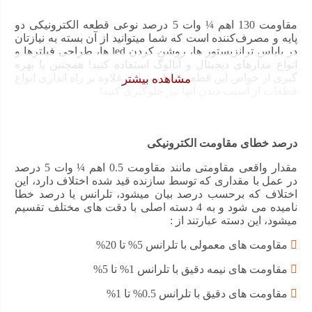
5
مقاومت 130 اهم ¼ وات 5 درصد نوعی قطعه الکترونیکی دو
درصد
پایه و مصرف‌کننده است که شما میتوانید از آن بسته به نیازتان
در بایاس ترانزیستور ها، روشن کردن led ها، طراحی فیلترها و
عدد
انواع مدارهای دیجیتال و آنالوگ استفاده کنید! همچنین با بهره
گیری از خواص این قطعه شما میتوانید علاوه بر راه اندازی انواع
مشاهده بیشتر
قطعات از آسیب دیدن آنها نیز جلوگیری کنید!
درصد خطای مقاومت الکترونیکی
مقدار واقعی مقاومتی مانند مقاومت 0.5 اهم ¼ وات 5 درصد
در عمل با مقداری که توسط سازنده قید شده اختلاف دارد، این
اختلاف که برحسب درصد بیان میشود، تلرانس یا درصد خطا
نامیده می شود و به 4 دسته اصلی با دقت های مختلف تقسیم
میشود، این دسته عبارتند از :
مقاومت های معمولی با تلرانس 5% تا 20%
مقاومت های نیمه دقیق با تلرانس 1% تا 5%
مقاومت های دقیق با تلرانس 0.5% تا 1%