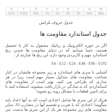
B
C
D
F
G
H
J
K
M
0.1%
0.25%
05%
1%
2%
3%
5%
10%
20%
جدول حروف تلرانس
جدول استاندارد مقاومت ها
اگر در حوزه الکترونیک و رباتیک مشغول به کار یا تحصیل
هستید، حتما میدانید که در دنیای مقاومت ها چندین رنج
استاندارد مهم و کاربردی وجود دارد، این رنج ها عبارتند از :
E6 - E12 - E24 - E48 - E96 - E192
آشنایی با سری های استاندارد و زیر مجموعه هایشان در کنار
شناخت مقاومت های متداول بسیار مهم است زیرا در هر
مداری که طراحی می کنید، بهتر است از مقاومت های
استانداردی که به سادگی در بازار یافت میشوند، استفاده کنید تا
برای تامین قطعات با مشکل روبه رو نشوید!
هریک از این سری ها شامل اعدادی است که به آنها اعداد پایه
میگویند! اعدادی که با ضرب و تقسیم آنها در مضاربِ 10، سایر
مقاومت های زیر مجموعه هر یک از این سری ها بدست می