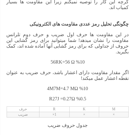
گرچه این کار را توصیه نمیکنم زیرا این مقاومت ها بسیار
کمیاب اند.
چگونگی تحلیل رمز عددی مقاومت های الکترونیکی
در این مقاومت ها حرف اول ضریب و حرف دوم تلرانس
مقاومت را نشان میدهد! شما میتوانید برای رمز گشایی این
حروف از جداولی که برای رمز گشایی آنها آماده شده اند، کمک
بگیرید.
56RK=56 Ω %10
اگر مقدار مقاومت دارای اعشار باشد، حرف ضریب به عنوان
نقطه اعشار عمل میکند!
4M7M=4.7 MΩ %10
R27J =0.27Ω %0.5
M
K
R
حرف
×
×
1×
ضریب
جدول حروف ضریب