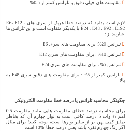
مقاومت های خیلی دقیق با تلرانس کمتر از 0.5%
کاربرد مقاومت 130 اهم ¼ وات 5 درصد
با محاسبه مقاومت الکتریکی مناسب با کمک قانون اهم
لازم است بدانید که درصد خطا هریک از سری های E6، E12 ،
میتوان از آن برای تنظیم یا محدود کردن جریان کمک گرفت
E24 ، E48 ، E92 ، E192 با یکدیگر متفاوت است و این تلرانس ها
عبارتند از :
برای تقسیم و کاهش ولتاژ در ورودی های ADC و …
تلرانس 20%: برای مقاومت های سری E6
تنظیم بهره الکتریکی
تلرانس 10% : برای مقاومت های سری E12
میتوان از مقاومت برای محاسبه و تنظیم ثابت زمانی
استفاده کرد
تلرانس 5% : برای مقاومت های سری E24
تلرانس کمتر از 5% : برای مقاومت های دقیق سری E48 به
بالا
بهتر است از مقاومت 130 اهم ¼ وات 5 درصد که توان پایینی
دارد، در مدار هایی که دمای بالایی دارند استفاده نکنید! زیرا با
افزایش دما میزان ناپایدار ی مقاومت و نویز پذیری آن افزایش
می یابد.
چگونگی محاسبه تلرانس یا درصد خطا مقاومت الکترونیکی
برای محاسبه درصد خطای مقاومت هایی مانند مقاومت 0.5
اهم ¼ وات 5 درصد کافی است به نوار چهارم آن که بخاطر
ویژگی مقاومت 130 اهم ¼ وات 5 درصد
تمایز کمی پهن تر از سایر نوارها است، توجه کنید! برای مثال
اگر رنگ چهارم نقره باشد یعنی درصد خطا %10 است.