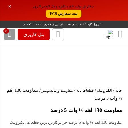
موجودی این کالا روی سایت ما این تعداد می باشد
سفارش تولید pcb متالیزه و یک لایه در 4 روز
✕
. اما موجودی این کالا در انبار ما، بیش از این تعداد
ثبت سفارش PCB
است. برای سفارش تعداد بیشتر باشماره زیر
تماس بگیرد!
شروع کنید !
کسب در آمد
قوانین و مقررات
استخدام
0
پنل کاربری
02188140188
/
/
/
/ مقاومت 130 اهم
خانه
الکترونیک
قطعات پایه
مقاومت و پتانسومتر
¼ وات 5 درصد
مقاومت 130 اهم ¼ وات 5 درصد
مقاومت 130 اهم ¼ وات 5 درصد جز پرکاربردترین قطعات الکترونیک