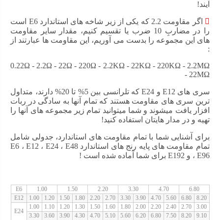
آیند!
اگر مقاومت 2.2 که یکی از زیر شاخه های استاندارد E6 است
را در مضاربِ 10 ضرب یا تقسیم کنیم، مقدار سایر مقاومت
های این مجموعه را بدست می آوریم، این مقاومت ها عبارتند از
:
0.22Ω - 2.2Ω - 22Ω - 220Ω - 2.2KΩ - 22KΩ - 220KΩ - 2.2MΩ
- 22MΩ
سری های E12 و E24 که تلرانسی بین 5% تا 20% دارند، متداول
ترین سری های مقاومت هستند که تمام آنها به سادگی در ربات
افزار یافت میشوند و شما میتوانید تمام زیر مجموعه های آنها را
تهیه و در مدار هایتان استفاده کنید!
برای آشنایی شما با تمام مقاومت های استاندارد، جدولی شامل
تمام مقاومت های پایه رنج های استاندارد E6 ، E12 ، E24 ، E48
، E96 و E192 برای شما آماده شده است !
E6
1.00
1.50
2.20
3.30
4.70
6.80
E12
1.00
1.20
1.50
1.80
2.20
2.70
3.30
3.90
4.70
5.60
6.80
8.20
1.00
1.10
1.20
1.30
1.50
1.60
1.80
2.00
2.20
2.40
2.70
3.00
E24
3.30
3.60
3.90
4.30
4.70
5.10
5.60
6.20
6.80
7.50
8.20
9.10