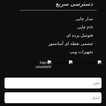
دسترسی سریع
مدار چاپی
pcb چاپی
فتوسل پرده ای
چشمی نقطه ای آسانسور
تجهیزات ویپ
تلفن
همراه
(ضروری)
ایمیل
(ضروری)