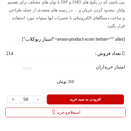
می باشند که در پکیج های SMD و DIP با توان های مختلف برای تقسیم
ولتاژ، محدود کردن جریان و … در زمینه های متعددی از جمله طراحی
و ساخت دستگاهای الکترونیکی یا تعمیرات آنها میتواند مورد استفاده
قرار بگیرد.
[avans-product-score before="" after="امتیاز ربوکلاب"]
تعداد فروش :
214
امتیاز خریداران
امتیاز
0.1
310
تومان
از
5
+
-
مقاومت
افزودن به سبد خرید
130
استعلام و خرید
اهم
¼
وات