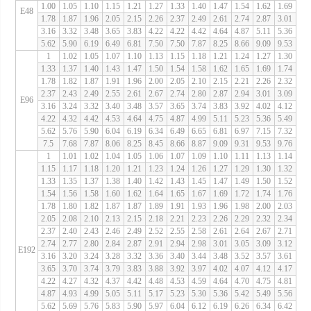
1.00
1.05
1.10
1.15
1.21
1.27
1.33
1.40
1.47
1.54
1.62
1.69
E48
1.78
1.87
1.96
2.05
2.15
2.26
2.37
2.49
2.61
2.74
2.87
3.01
3.16
3.32
3.48
3.65
3.83
4.22
4.22
4.42
4.64
4.87
5.11
5.36
5.62
5.90
6.19
6.49
6.81
7.50
7.50
7.87
8.25
8.66
9.09
9.53
1
1.02
1.05
1.07
1.10
1.13
1.15
1.18
1.21
1.24
1.27
1.30
1.33
1.37
1.40
1.43
1.47
1.50
1.54
1.58
1.62
1.65
1.69
1.74
1.78
1.82
1.87
1.91
1.96
2.00
2.05
2.10
2.15
2.21
2.26
2.32
2.37
2.43
2.49
2.55
2.61
2.67
2.74
2.80
2.87
2.94
3.01
3.09
E96
3.16
3.24
3.32
3.40
3.48
3.57
3.65
3.74
3.83
3.92
4.02
4.12
4.22
4.32
4.42
4.53
4.64
4.75
4.87
4.99
5.11
5.23
5.36
5.49
5.62
5.76
5.90
6.04
6.19
6.34
6.49
6.65
6.81
6.97
7.15
7.32
7.5
7.68
7.87
8.06
8.25
8.45
8.66
8.87
9.09
9.31
9.53
9.76
1
1.01
1.02
1.04
1.05
1.06
1.07
1.09
1.10
1.11
1.13
1.14
1.15
1.17
1.18
1.20
1.21
1.23
1.24
1.26
1.27
1.29
1.30
1.32
1.33
1.35
1.37
1.38
1.40
1.42
1.43
1.45
1.47
1.49
1.50
1.52
1.54
1.56
1.58
1.60
1.62
1.64
1.65
1.67
1.69
1.72
1.74
1.76
1.78
1.80
1.82
1.87
1.87
1.89
1.91
1.93
1.96
1.98
2.00
2.03
2.05
2.08
2.10
2.13
2.15
2.18
2.21
2.23
2.26
2.29
2.32
2.34
2.37
2.40
2.43
2.46
2.49
2.52
2.55
2.58
2.61
2.64
2.67
2.71
2.74
2.77
2.80
2.84
2.87
2.91
2.94
2.98
3.01
3.05
3.09
3.12
E192
3.16
3.20
3.24
3.28
3.32
3.36
3.40
3.44
3.48
3.52
3.57
3.61
3.65
3.70
3.74
3.79
3.83
3.88
3.92
3.97
4.02
4.07
4.12
4.17
4.22
4.27
4.32
4.37
4.42
4.48
4.53
4.59
4.64
4.70
4.75
4.81
4.87
4.93
4.99
5.05
5.11
5.17
5.23
5.30
5.36
5.42
5.49
5.56
5.62
5.69
5.76
5.83
5.90
5.97
6.04
6.12
6.19
6.26
6.34
6.42