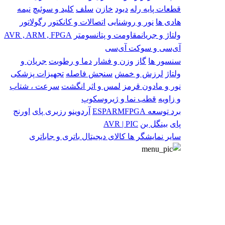
قطعات پایه
رله
دیود
خازن
سلف
کلید و سوئیچ
نیمه
هادی ها
نور و روشنایی
اتصالات و کانکتور
رگولاتور
ولتاژ و جریان
مقاومت و پتانسومتر
AVR , ARM , FPGA
آی‌سی و سوکت آی‌سی
سنسور ها
گاز
وزن و فشار
دما و رطوبت
جریان و
ولتاژ
لرزش و خمش
سنجش فاصله
تجهیزات پزشکی
نور و مادون قرمز
لمس و اثر انگشت
سرعت ، شتاب
و زاویه
قطب نما و ژیروسکوپ
برد توسعه
FPGA
ARM
ESP
آردوینو
رزبری پای
اورنج
پای
بینگل بن
AVR | PIC
سایر
نمایشگر ها
کالای دیجیتال
باتری و جاباتری