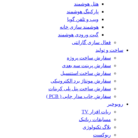
هتل هوشمند
پارکینگ هوشمند
ویپ و تلفن گویا
هوشمند سازی خانه
گیت ورودی هوشمند
فعال سازی گارانتی
ساخت و تولید
سفارش ساخت پروژه
سفارش پرینت سه بعدی
سفارش ساخت استنسیل
سفارش مونتاژ برد الکترونیکی
سفارش ساخت پنل پلی کربنات
سفارش چاپ مدار چاپی ( PCB )
روبوخبر
ربات افزار TV
مسابقات رباتیک
بلاگ تکنولوژی
ربوکست