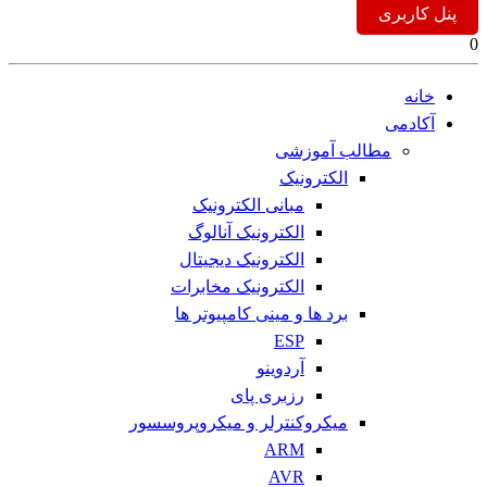
پنل کاربری
0
خانه
آکادمی
مطالب آموزشی
الکترونیک
مبانی الکترونیک
الکترونیک آنالوگ
الکترونیک دیجیتال
الکترونیک مخابرات
برد ها و مینی کامپیوتر ها
ESP
آردوینو
رزبری پای
میکروکنترلر و میکروپروسسور
ARM
AVR