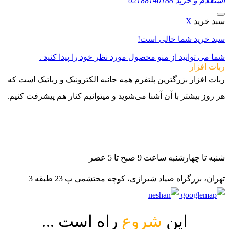
استعلام و خرید
02188140188
سبد خرید
X
سبد خرید شما خالی است!
شما می توانید از منو محصول مورد نظر خود را پیدا کنید .
ربات افزار
ربات افزار بزرگترین پلتفرم همه جانبه الکترونیک و رباتیک است که
هر روز بیشتر با آن آشنا می‌شوید و میتوانیم کنار هم پیشرفت کنیم.
021-88140188
09982502070
09982502080
شنبه تا چهارشنبه ساعت 9 صبح تا 5 عصر
تهران، بزرگراه صیاد شیرازی، کوچه محتشمی پ 23 طبقه 3
این
شروع
راه است ...