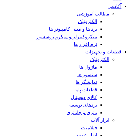
آکادمی
مطالب آموزشی
الکترونیک
برد ها و مینی کامپیوتر ها
میکروکنترلر و میکروپروسسور
نرم افزار ها
قطعات و تجهیزات
الکترونیک
ماژول ها
سنسور ها
نمایشگر ها
قطعات پایه
کالای دیجیتال
بردهای توسعه
باتری و جاباتری
ابزار آلات
فیلامنت
ابزار عمومی