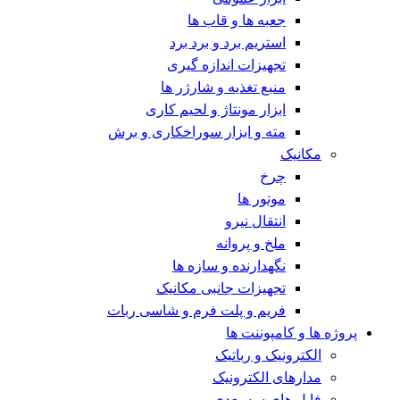
جعبه ها و قاب ها
استریم برد و برد برد
تجهیزات اندازه گیری
منبع تغذیه و شارژر ها
ابزار مونتاژ و لحیم کاری
مته و ابزار سوراخکاری و برش
مکانیک
چرخ
موتور ها
انتقال نیرو
ملخ و پروانه
نگهدارنده و سازه ها
تجهیزات جانبی مکانیک
فریم و پلت فرم و شاسی ربات
پروژه ها و کامپوننت ها
الکترونیک و رباتیک
مدارهای الکترونیک
فایل های سه بعدی