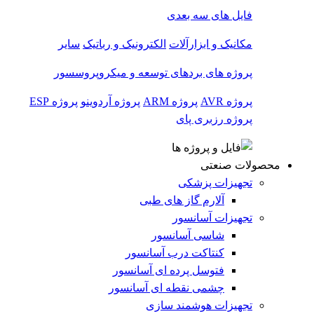
فایل های سه بعدی
مکانیک و ابزارآلات
الکترونیک و رباتیک
سایر
پروژه های بردهای توسعه و میکروپروسسور
پروژه AVR
پروژه ARM
پروژه آردوینو
پروژه ESP
پروژه رزبری پای
محصولات صنعتی
تجهیزات پزشکی
آلارم گاز های طبی
تجهیزات آسانسور
شاسی آسانسور
کنتاکت درب آسانسور
فتوسل پرده ای آسانسور
چشمی نقطه ای آسانسور
تجهیزات هوشمند سازی