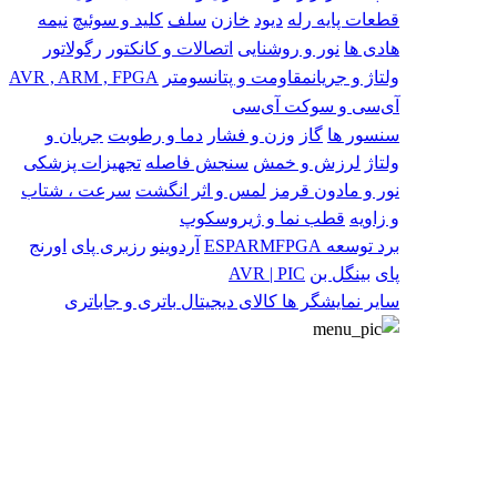
قطعات پایه
رله
دیود
خازن
سلف
کلید و سوئیچ
نیمه
هادی ها
نور و روشنایی
اتصالات و کانکتور
رگولاتور
ولتاژ و جریان
مقاومت و پتانسومتر
AVR , ARM , FPGA
آی‌سی و سوکت آی‌سی
سنسور ها
گاز
وزن و فشار
دما و رطوبت
جریان و
ولتاژ
لرزش و خمش
سنجش فاصله
تجهیزات پزشکی
نور و مادون قرمز
لمس و اثر انگشت
سرعت ، شتاب
و زاویه
قطب نما و ژیروسکوپ
برد توسعه
FPGA
ARM
ESP
آردوینو
رزبری پای
اورنج
پای
بینگل بن
AVR | PIC
سایر
نمایشگر ها
کالای دیجیتال
باتری و جاباتری