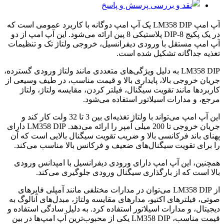
پرسش و پاسخ
آپ امپ LM358 DIP یک آپ امپ دوگانه با کاربرد عمومی است که
در یک پکیج DIP-8 پلاستیکی 8 پین ارائه می‌شود. این آپ امپ از دو
آپ امپ مستقل با ورودی دیفرانسیل، خروجی ولتاژ تک و تنظیمات
تغذیه جداگانه تشکیل شده است.
LM358 DIP به دلیل ویژگی‌های متعددی مانند ولتاژ ورودی گسترده،
جریان خروجی بالا، پایداری بالا و قیمت مناسب، در طیف وسیعی از
کاربردها مانند تقویت سیگنال، فیلتر کردن، مقایسه ولتاژ، ولتاژ
مرجع، و مدارات اسیلاتور استفاده می‌شود.
این آپ امپ می‌تواند با ولتاژ تغذیه‌ای بین 3 تا 32 ولت کار کند و
جریان خروجی تا 200 میلی آمپر را ارائه می‌دهد. LM358 DIP دارای
پهنای باند فرکانسی بالا و ضریب تقویت سیگنال بالایی است که آن
را برای تقویت سیگنال‌های ضعیف و فرکانس بالا مناسب می‌کند.
همچنین، این آپ امپ دارای ورودی دیفرانسیل با امپدانس ورودی
بالا است که از بارگذاری سیگنال ورودی جلوگیری می‌کند.
از LM358 DIP می‌توان در مدارات مختلفی مانند آمپلی فایرهای
صوتی، فیلترهای اکتیو، مدارهای مقایسه ولتاژ، مبدل‌های آنالوگ به
دیجیتال، و مدارات اسیلاتور استفاده کرد. به دلیل سادگی استفاده و
قیمت مناسب، LM358 DIP یکی از محبوب‌ترین آپ امپ‌ها در بین