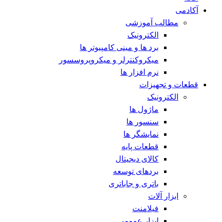
آکادمی
مطالب آموزشی
الکترونیک
برد ها و مینی کامپیوتر ها
میکروکنترلر و میکروپروسسور
نرم افزار ها
قطعات و تجهیزات
الکترونیک
ماژول ها
سنسور ها
نمایشگر ها
قطعات پایه
کالای دیجیتال
بردهای توسعه
باتری و جاباتری
ابزار آلات
فیلامنت
ابزار عمومی