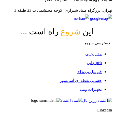
تهران، بزرگراه صیاد شیرازی، کوچه محتشمی پ 23 طبقه 3
این
شروع
راه است ...
دسترسی سریع
مدار چاپی
pcb چاپی
فتوسل پرده ای
چشمی نقطه ای آسانسور
تجهیزات ویپ
LinkedIn