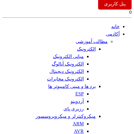
پنل کاربری
0
خانه
آکادمی
مطالب آموزشی
الکترونیک
مبانی الکترونیک
الکترونیک آنالوگ
الکترونیک دیجیتال
الکترونیک مخابرات
برد ها و مینی کامپیوتر ها
ESP
آردوینو
رزبری پای
میکروکنترلر و میکروپروسسور
ARM
AVR