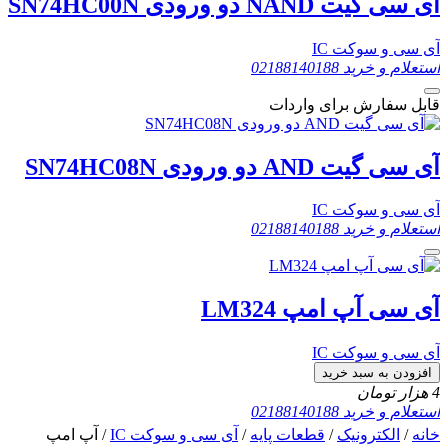
آی سی گیت NAND دو ورودی SN74HC00N
آی سی و سوکت IC
استعلام و خرید
02188140188
قابل سفارش برای واردات
آی سی گیت AND دو ورودی SN74HC08N
آی سی و سوکت IC
استعلام و خرید
02188140188
آی سی آپ امپ LM324
آی سی و سوکت IC
افزودن به سبد خرید
4
هزار تومان
استعلام و خرید
02188140188
خانه
/
الکترونیک
/
قطعات پایه
/
آی سی و سوکت IC
/ آپ امپ