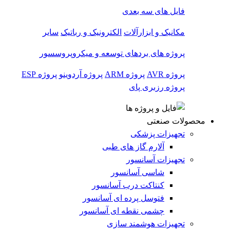
فایل های سه بعدی
مکانیک و ابزارآلات
الکترونیک و رباتیک
سایر
پروژه های بردهای توسعه و میکروپروسسور
پروژه AVR
پروژه ARM
پروژه آردوینو
پروژه ESP
پروژه رزبری پای
محصولات صنعتی
تجهیزات پزشکی
آلارم گاز های طبی
تجهیزات آسانسور
شاسی آسانسور
کنتاکت درب آسانسور
فتوسل پرده ای آسانسور
چشمی نقطه ای آسانسور
تجهیزات هوشمند سازی