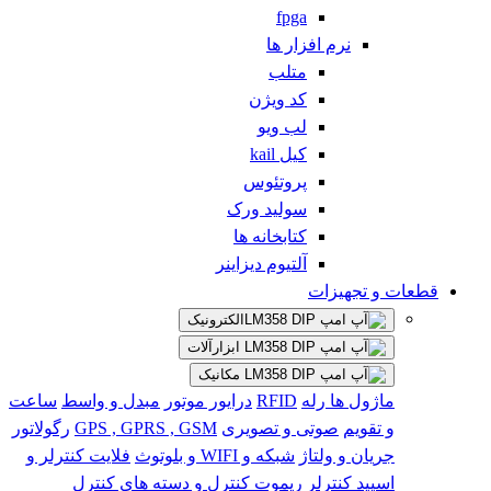
fpga
نرم افزار ها
متلب
کد ویژن
لب ویو
کیل kail
پروتئوس
سولید ورک
کتابخانه ها
آلتیوم دیزاینر
قطعات و تجهیزات
الکترونیک
ابزارآلات
مکانیک
ماژول ها
رله
RFID
درایور موتور
مبدل و واسط
ساعت
و تقویم
صوتی و تصویری
GPS , GPRS , GSM
رگولاتور
جریان و ولتاژ
شبکه و WIFI و بلوتوث
فلایت کنترلر و
اسپید کنترلر
ریموت کنترل و دسته های کنترل