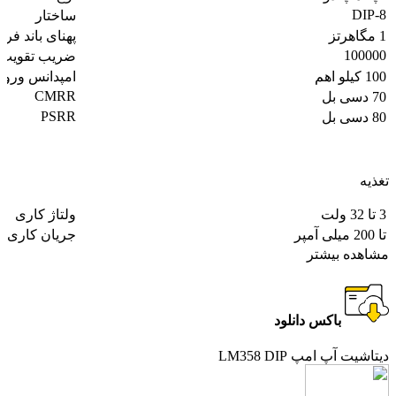
DIP-8
ساختار
1 مگاهرتز
پهنای باند فر
100000
ضریب تقویت 
100 کیلو اهم
امپدانس ورو
CMRR
70 دسی بل
PSRR
80 دسی بل
تغذیه
3 تا 32 ولت
ولتاژ کاری
تا 200 میلی آمپر
جریان کاری
مشاهده بیشتر
باکس دانلود
دیتاشیت آپ امپ LM358 DIP