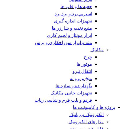
جعبه ها و قاب ها
استریم برد و برد برد
تجهیزات اندازه گیری
منبع تغذیه و شارژر ها
ابزار مونتاژ و لحیم کاری
مته و ابزار سوراخکاری و برش
مکانیک
چرخ
موتور ها
انتقال نیرو
ملخ و پروانه
نگهدارنده و سازه ها
تجهیزات جانبی مکانیک
فریم و پلت فرم و شاسی ربات
پروژه ها و کامپوننت ها
الکترونیک و رباتیک
مدارهای الکترونیک
فایل های سه بعدی