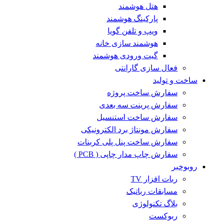
هتل هوشمند
پارکینگ هوشمند
ویپ و تلفن گویا
هوشمند سازی خانه
گیت ورودی هوشمند
فعال سازی گارانتی
ساخت و تولید
سفارش ساخت پروژه
سفارش پرینت سه بعدی
سفارش ساخت استنسیل
سفارش مونتاژ برد الکترونیکی
سفارش ساخت پنل پلی کربنات
سفارش چاپ مدار چاپی ( PCB )
روبوخبر
ربات افزار TV
مسابقات رباتیک
بلاگ تکنولوژی
ربوکست