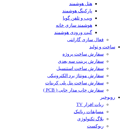
هتل هوشمند
پارکینگ هوشمند
ویپ و تلفن گویا
هوشمند سازی خانه
گیت ورودی هوشمند
فعال سازی گارانتی
ساخت و تولید
سفارش ساخت پروژه
سفارش پرینت سه بعدی
سفارش ساخت استنسیل
سفارش مونتاژ برد الکترونیکی
سفارش ساخت پنل پلی کربنات
سفارش چاپ مدار چاپی ( PCB )
روبوخبر
ربات افزار TV
مسابقات رباتیک
بلاگ تکنولوژی
ربوکست