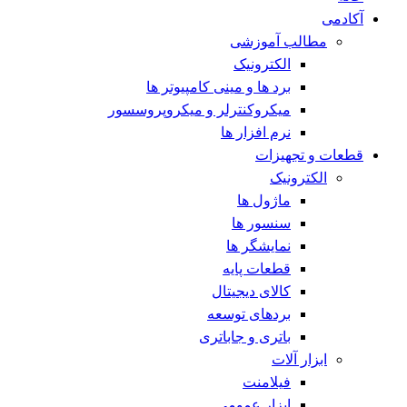
آکادمی
مطالب آموزشی
الکترونیک
برد ها و مینی کامپیوتر ها
میکروکنترلر و میکروپروسسور
نرم افزار ها
قطعات و تجهیزات
الکترونیک
ماژول ها
سنسور ها
نمایشگر ها
قطعات پایه
کالای دیجیتال
بردهای توسعه
باتری و جاباتری
ابزار آلات
فیلامنت
ابزار عمومی