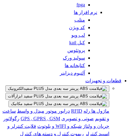
fpga
نرم افزار ها
متلب
کد ویژن
لب ویو
کیل kail
پروتئوس
سولید ورک
کتابخانه ها
آلتیوم دیزاینر
قطعات و تجهیزات
الکترونیک
ابزارآلات
مکانیک
ماژول ها
رله
RFID
درایور موتور
مبدل و واسط
ساعت
و تقویم
صوتی و تصویری
GPS , GPRS , GSM
رگولاتور
جریان و ولتاژ
شبکه و WIFI و بلوتوث
فلایت کنترلر و
اسپید کنترلر
ریموت کنترل و دسته های کنترل