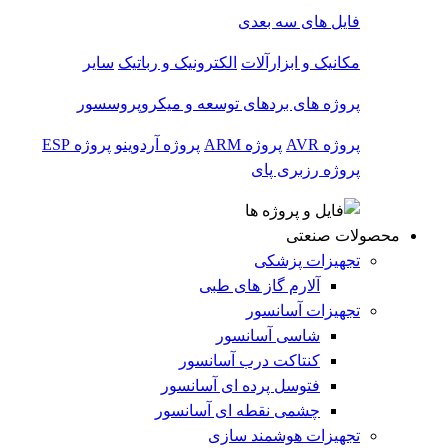
فایل های سه بعدی
مکانیک و ابزارآلات
الکترونیک و رباتیک
سایر
پروژه های بردهای توسعه و میکروپروسسور
پروژه AVR
پروژه ARM
پروژه آردوینو
پروژه ESP
پروژه رزبری پای
محصولات صنعتی
تجهیزات پزشکی
آلارم گاز های طبی
تجهیزات آسانسور
شاسی آسانسور
کنتاکت درب آسانسور
فتوسل پرده ای آسانسور
چشمی نقطه ای آسانسور
تجهیزات هوشمند سازی