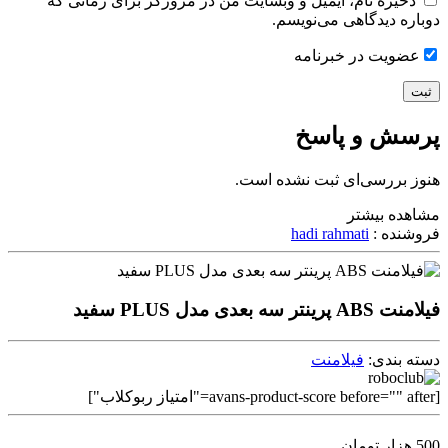
ذخیره نام، ایمیل و وبسایت من در مرورگر برای زمانی که
دوباره دیدگاهی می‌نویسم.
عضویت در خبرنامه
پرسش و پاسخ
هنوز بررسی‌ای ثبت نشده است.
مشاهده بیشتر
فروشنده :
hadi rahmati
فیلامنت ABS پرینتر سه بعدی مدل PLUS سفید
دسته بندی:
فیلامنت
[avans-product-score before="" after="امتیاز ربوکلاب"]
500
هزار تومان