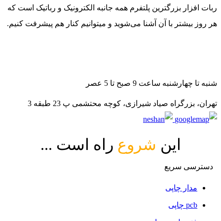
ربات افزار بزرگترین پلتفرم همه جانبه الکترونیک و رباتیک است که
هر روز بیشتر با آن آشنا می‌شوید و میتوانیم کنار هم پیشرفت کنیم.
021-88140188
09982502070
09982502080
شنبه تا چهارشنبه ساعت 9 صبح تا 5 عصر
تهران، بزرگراه صیاد شیرازی، کوچه محتشمی پ 23 طبقه 3
این
شروع
راه است ...
دسترسی سریع
مدار چاپی
pcb چاپی