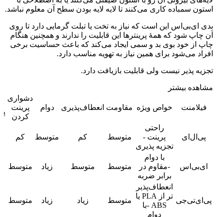
استون سمباده کاری می‌کنند تا لایه لایه بودن سطح آن معلوم نباشد.
بدی ای‌بی‌اس این است که نیاز به تخت یا تبلت گرمایی دارد تا روی
آن چاپ شود که همهٔ پرینترها این قابلیت را ندارند و همچنین هنگام
چاپ از خود بوی بد و سمی ایجاد می‌کند که باعث حساسیت برخی
افراد می‌شود برای همین نیاز به تهویه مناسب دارد.
تجزیه پذیر نیست ولی قابلیت بازیافت دارد.
مشاهده بیشتر
دشواری
دم
فیلامنت
خواص ویژه
مقاومت
انعطاف‌پذیری
دوام
پرینت
پر
کردن
راحتی
پی‌ال‌ای
پرینت -
متوسط
کم
متوسط
کم
۰
تجزیه پذیری
با دوام
ای‌بی‌اس
-مقاوم در
متوسط
متوسط
زیاد
متوسط
۰
برابر ضربه
انعطاف‌پذیر
تر از PLA یا
پی‌ای‌تی‌جی
متوسط
زیاد
زیاد
متوسط
ABS -با
۵
دوام