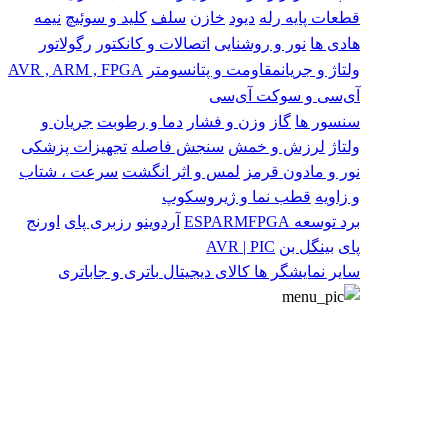
قطعات پایه
رله
دیود
خازن
سلف
کلید و سوئیچ
نیمه
هادی ها
نور و روشنایی
اتصالات و کانکتور
رگولاتور
ولتاژ و جریان
مقاومت و پتانسومتر
AVR , ARM , FPGA
آی‌سی و سوکت آی‌سی
سنسور ها
گاز
وزن و فشار
دما و رطوبت
جریان و
ولتاژ
لرزش و خمش
سنجش فاصله
تجهیزات پزشکی
نور و مادون قرمز
لمس و اثر انگشت
سرعت ، شتاب
و زاویه
قطب نما و ژیروسکوپ
برد توسعه
FPGA
ARM
ESP
آردوینو
رزبری پای
اورنج
پای
بینگل بن
AVR | PIC
سایر
نمایشگر ها
کالای دیجیتال
باتری و جاباتری