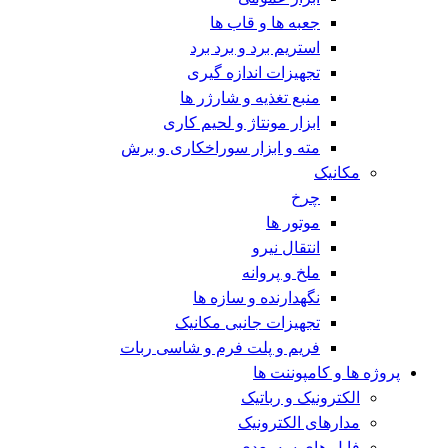
جعبه ها و قاب ها
استریم برد و برد برد
تجهیزات اندازه گیری
منبع تغذیه و شارژر ها
ابزار مونتاژ و لحیم کاری
مته و ابزار سوراخکاری و برش
مکانیک
چرخ
موتور ها
انتقال نیرو
ملخ و پروانه
نگهدارنده و سازه ها
تجهیزات جانبی مکانیک
فریم و پلت فرم و شاسی ربات
پروژه ها و کامپوننت ها
الکترونیک و رباتیک
مدارهای الکترونیک
فایل های سه بعدی