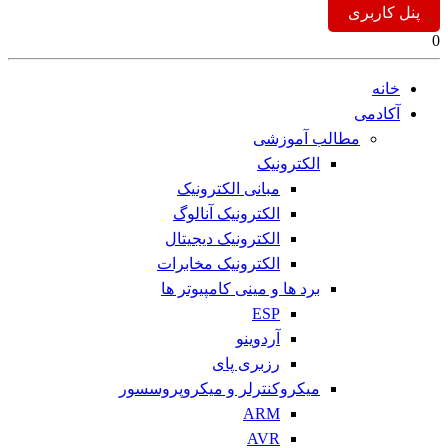
پنل کاربری
0
خانه
آکادمی
مطالب آموزشی
الکترونیک
مبانی الکترونیک
الکترونیک آنالوگ
الکترونیک دیجیتال
الکترونیک مخابرات
برد ها و مینی کامپیوتر ها
ESP
آردوینو
رزبری پای
میکروکنترلر و میکروپروسسور
ARM
AVR