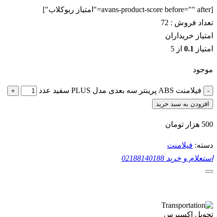
[avans-product-score before="" after="امتیاز ربوکلاب"]
تعداد فروش :
72
امتیاز خریداران
امتیاز
0.1
از 5
موجود
فیلامنت ABS پرینتر سه بعدی مدل PLUS سفید عدد
+
-
افزودن به سبد خرید
500
هزار تومان
دسته:
فیلامنت
استعلام و خرید
02188140188
تحویل اکسپرس