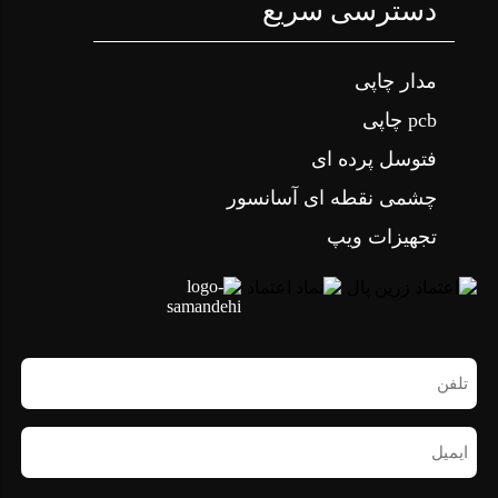
دسترسی سریع
مدار چاپی
pcb چاپی
فتوسل پرده ای
چشمی نقطه ای آسانسور
تجهیزات ویپ
تلفن
همراه
(ضروری)
ایمیل
(ضروری)