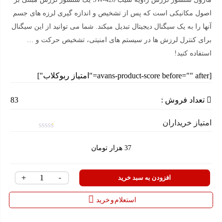
اصول مکانیکی است که پس از تشخیص و اندازه گیری لرزه های جسم
آنها را به یک سیگنال دیجیتال تبدیل میکند. شما می توانید از این سیگنال
برای کنترل لرزش ها در سیستم های امنیتی، تشخیص حرکت و …
استفاده کنید!
[avans-product-score before="" after="امتیاز ربوکلاب"]
تعداد فروش :
83
امتیاز خریداران
امتیاز
0.1
37
هزار تومان
از
5
+
-
ماژول
افزودن به سبد خرید
سنسور
استعلام و خرید
لرزش
زاویه