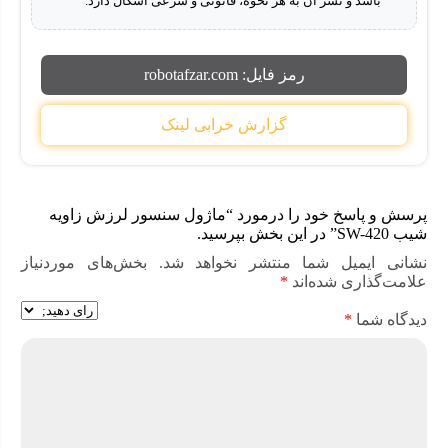
باشد و نشر آن به هر نحوه، قانونی و شرعی اشکال دارد.
ویژگی ماژول سنسور لرزش زاویه شیب
SW-420
رمز فایل:
robotafzar.com
حساسیت بالا و پاسخ سریع
گزارش خرابی لینک
محدوده تشخیص گسترده
راه اندازی سریع و آسان
دارای خروجی دیجیتال (D0) برای تشخیص لرزه
پرسش و پاسخ خود را درمورد “ماژول سنسور لرزش زاویه
شیب SW-420” در این بخش بپرسید.
دارای آی سی مقایسه کننده ولتاژ LM393N
نشانی ایمیل شما منتشر نخواهد شد.
بخش‌های موردنیاز
دارای یک سیستم میرایی داخلی برای فیلتر اختلالات جزئی
علامت‌گذاری شده‌اند
*
سنسور لرزش SW-420 مصرف برق پایینی دارد
دیدگاه شما
*
مقاومت در برابر نوسانات و اهتزازات
سازگار با انواع میکروکنترلرها و بردهای توسعه مانند: AVR،
آردوینو و …
ماژول سنسور لرزش زاویه شیب SW-420 قادر است
حرکات کوچک را نیز تشخیص دهد