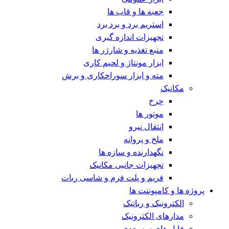
جعبه ها و قاب ها
استریم برد و برد برد
تجهیزات اندازه گیری
منبع تغذیه و شارژر ها
ابزار مونتاژ و لحیم کاری
مته و ابزار سوراخکاری و برش
مکانیک
چرخ
موتور ها
انتقال نیرو
ملخ و پروانه
نگهدارنده و سازه ها
تجهیزات جانبی مکانیک
فریم و پلت فرم و شاسی ربات
پروژه ها و کامپوننت ها
الکترونیک و رباتیک
مدارهای الکترونیک
فایل های سه بعدی