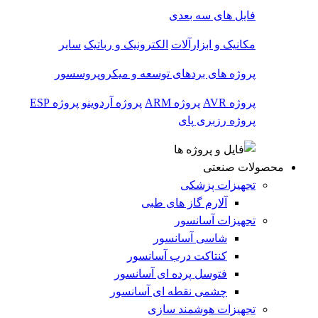
فایل های سه بعدی
مکانیک و ابزارآلات
الکترونیک و رباتیک
سایر
پروژه های بردهای توسعه و میکروپروسسور
پروژه AVR
پروژه ARM
پروژه آردوینو
پروژه ESP
پروژه رزبری پای
محصولات صنعتی
تجهیزات پزشکی
آلارم گاز های طبی
تجهیزات آسانسور
شاسی آسانسور
کنتاکت درب آسانسور
فتوسل پرده ای آسانسور
چشمی نقطه ای آسانسور
تجهیزات هوشمند سازی