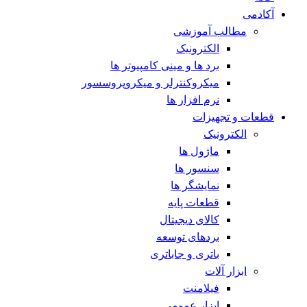
آکادمی
مطالب آموزشی
الکترونیک
برد ها و مینی کامپیوتر ها
میکروکنترلر و میکروپروسسور
نرم افزار ها
قطعات و تجهیزات
الکترونیک
ماژول ها
سنسور ها
نمایشگر ها
قطعات پایه
کالای دیجیتال
بردهای توسعه
باتری و جاباتری
ابزار آلات
فیلامنت
ابزار عمومی