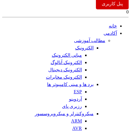
پنل کاربری
0
خانه
آکادمی
مطالب آموزشی
الکترونیک
مبانی الکترونیک
الکترونیک آنالوگ
الکترونیک دیجیتال
الکترونیک مخابرات
برد ها و مینی کامپیوتر ها
ESP
آردوینو
رزبری پای
میکروکنترلر و میکروپروسسور
ARM
AVR