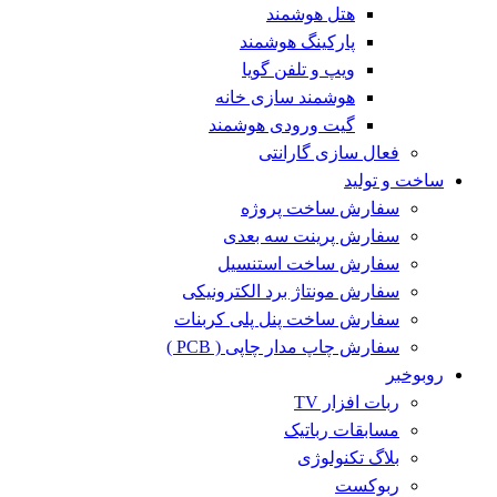
هتل هوشمند
پارکینگ هوشمند
ویپ و تلفن گویا
هوشمند سازی خانه
گیت ورودی هوشمند
فعال سازی گارانتی
ساخت و تولید
سفارش ساخت پروژه
سفارش پرینت سه بعدی
سفارش ساخت استنسیل
سفارش مونتاژ برد الکترونیکی
سفارش ساخت پنل پلی کربنات
سفارش چاپ مدار چاپی ( PCB )
روبوخبر
ربات افزار TV
مسابقات رباتیک
بلاگ تکنولوژی
ربوکست