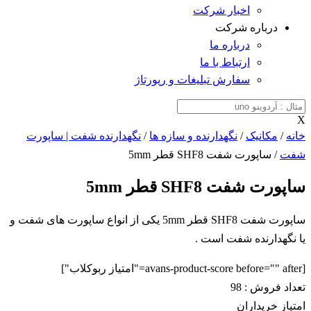
اخبار شرکت
درباره شرکت
درباره ما
ارتباط با ما
سفارش تبلیغات و رپورتاژ
X
خانه
/
مکانیک
/
نگهدارنده و سازه ها
/
نگهدارنده شفت | ساپورت
شفت
/ ساپورت شفت SHF8 قطر 5mm
ساپورت شفت SHF8 قطر 5mm
ساپورت شفت SHF8 قطر 5mm یکی از انواع ساپورت های شفت و
یا نگهدارنده شفت است .
[avans-product-score before="" after="امتیاز ربوکلاب"]
تعداد فروش :
98
امتیاز خریداران