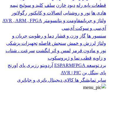
قطعات پایه
رله
دیود
خازن
سلف
کلید و سوئیچ
نیمه
هادی ها
نور و روشنایی
اتصالات و کانکتور
رگولاتور
ولتاژ و جریان
مقاومت و پتانسومتر
AVR , ARM , FPGA
آی‌سی و سوکت آی‌سی
سنسور ها
گاز
وزن و فشار
دما و رطوبت
جریان و
ولتاژ
لرزش و خمش
سنجش فاصله
تجهیزات پزشکی
نور و مادون قرمز
لمس و اثر انگشت
سرعت ، شتاب
و زاویه
قطب نما و ژیروسکوپ
برد توسعه
FPGA
ARM
ESP
آردوینو
رزبری پای
اورنج
پای
بینگل بن
AVR | PIC
سایر
نمایشگر ها
کالای دیجیتال
باتری و جاباتری