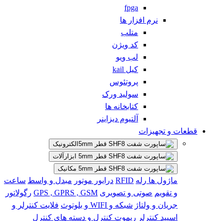
fpga
نرم افزار ها
متلب
کد ویژن
لب ویو
کیل kail
پروتئوس
سولید ورک
کتابخانه ها
آلتیوم دیزاینر
قطعات و تجهیزات
الکترونیک
ابزارآلات
مکانیک
ماژول ها
رله
RFID
درایور موتور
مبدل و واسط
ساعت
و تقویم
صوتی و تصویری
GPS , GPRS , GSM
رگولاتور
جریان و ولتاژ
شبکه و WIFI و بلوتوث
فلایت کنترلر و
اسپید کنترلر
ریموت کنترل و دسته های کنترل