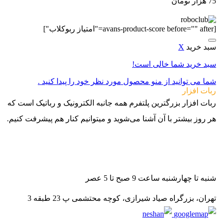
75
هزار تومان
[avans-product-score before="" after="امتیاز ربوکلاب"]
سبد خرید
X
سبد خرید شما خالی است!
شما می توانید از منو محصول مورد نظر خود را پیدا کنید .
ربات افزار
ربات افزار بزرگترین پلتفرم همه جانبه الکترونیک و رباتیک است که
هر روز بیشتر با آن آشنا می‌شوید و میتوانیم کنار هم پیشرفت کنیم.
021-88140188
09982502070
09982502080
شنبه تا چهارشنبه ساعت 9 صبح تا 5 عصر
تهران، بزرگراه صیاد شیرازی، کوچه محتشمی پ 23 طبقه 3