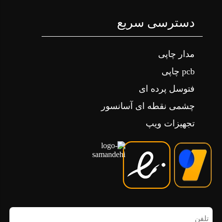
این کیت پنل برد فلش خور بلوتوث دار انواع ضبط ها است
فلش خور کردن ظبط کاست دار خودرو پراید، فلش خور
دسترسی سریع
کردن پخش پایونیر، سمند، پیکان، ماگزیما یا هر خودرو دیگر .
همچنین فلش خور کردن انواع ضبط های سونی ، پاناسونیک ،
مدار چاپی
آیوا، سامسونگ و انواع اسپکیر و سینمای خانگی با این دستگاه
امکان پذیر است
pcb چاپی
فتوسل پرده ای
چشمی نقطه ای آسانسور
تجهیزات ویپ
تلفن