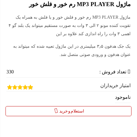
ماژول MP3 PLAYER رم خور و فلش خور
ماژول MP3 PLAYER رم خور و فلش خور و یا فلش به همراه یک
تقویت کننده مونو ۲ الی ۳ وات به صورت مستقیم میتواند یک بلند گو ۴
اهمی ۳ وات را راه اندازی کند علاوه بر این
یک جک هدفون ۳٫۵ میلیمتری در این ماژول تعبیه شده که میتواند به
عنوان هدفون و ورودی صوتی متصل شد.
تعداد فروش :
330
امتیاز خریداران
1
امتیازدهی
ناموجود
5.00
از 5 در
امتیازدهی
مشتری
استعلام و خرید