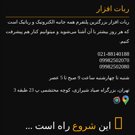
ربات افزار
ویژگی ها ماژول MP3 PLAYER رم خور و
ربات افزار بزرگترین پلتفرم همه جانبه الکترونیک و رباتیک است
فلش خور
که هر روز بیشتر با آن آشنا می‌شوید و میتوانیم کنار هم پیشرفت
کنیم.
پشتیبانی از حافظه فلش تا ظرفیت ۳۲ گیگ
021-88140188
پشتیبانی از SD کارت تا ظرفیت ۱۶ گیگ
09982502070
09982502080
اتصال به بلندگو بدون نیاز به لحیم کاری
قابلیت تنظیم دستی پخش صدا
شنبه تا چهارشنبه ساعت 9 صبح تا 5 عصر
پشتیبانی از فرمت MP3
تهران، بزرگراه صیاد شیرازی، کوچه محتشمی پ 23 طبقه 3
کاربردها ماژول MP3 PLAYER رم خور و
فلش خور
این
شروع
راه است ...