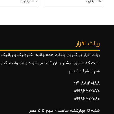
ساعت و تقویم
ساعت و تقویم
ربات افزار
ربات افزار بزرگترین پلتفرم همه جانبه الکترونیک و رباتیک
است که هر روز بیشتر با آن آشنا می‌شوید و میتوانیم کنار
هم پیشرفت کنیم.
021-88140188
09982502070
09982502080
شنبه تا چهارشنبه ساعت 9 صبح تا 5 عصر