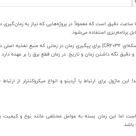
ول ساعت DS1302 نوعی ماژول RTC (Real Time Clock) یا ساعت دقیق است که معمولاً در پروژه‌هایی که نیاز به زمان‌
بل برنامه‌ریزی استفاده می‌شود.
ماژول ساعت DS1302 از یک باتری کوچک (معمولا یک سلول سکه‌ای CR2032) برای پیگیری زمان در زمانی که منبع 
دقیق نگه داشتن زمان و تاریخ در زمان قطع برق را بر عهده دارد.
ی ماژول ساعت DS1302، پروتکل I2C نمی‌­باشد! این ماژول برای ارتباط یا آردینو و انواع میکروکنترلر از 
اتری ماژول ساعت DS1302 حدودا 8-10 سال است اما این زمان بسته به عوامل مختلفی مانند نوع و کیف
باشد.