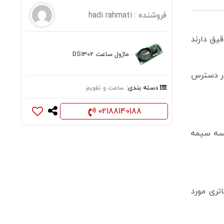
فروشنده :
hadi rahmati
گیری دقیق دارند
ماژول ساعت DS1302
تغذیه اصلی در دسترس
دسته بندی:
ساعت و تقویم
02188140188
ارتباط سه سیمه
یت باتری مورد