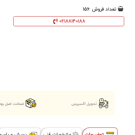
تعداد فروش :
156
02188140188
تحویل اکسپرس
ضمانت اصل بود
توضیحات
مشخصات فنی
پرسش و پاسخ