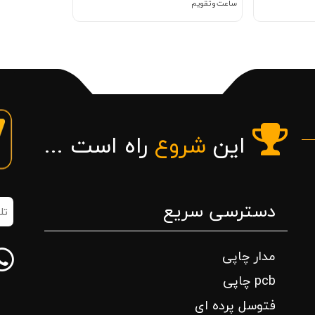
ساعت و تقویم
این
شروع
راه است ...
دسترسی سریع
تلف
همر
(ض
مدار چاپی
pcb چاپی
فتوسل پرده ای