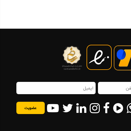
ن
ایمیل
اه
(ضروری)
روری)