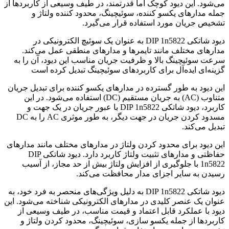
می‌شود. این دیود کوچک اما قدرتمند، در طیف وسیعی از کاربردها از
جمله مدارهای یکسو کننده، سوئیچینگ، محدود کننده ولتاژ و
تشخیص جریان مورد استفاده قرار می‌گیرد.
دیود شاتکی DIP 1n5822 به عنوان یک سوئیچ الکترونیکی در
مدارهای مختلف مانند تایمرها و مدارهای منطقی عمل می‌کند.
سرعت سوئیچینگ بالا و ظرفیت جریان مناسب این دیود، آن را به
گزینه‌ای ایده‌آل برای کاربردهای سوئیچینگ تبدیل کرده است
این دیود به طور گسترده در مدارهای یکسو کننده برای تبدیل جریان
متناوب (AC) به جریان مستقیم (DC) استفاده می‌شود. در این
کاربرد، دیود شاتکی DIP 1n5822 با عبور جریان در یک جهت و
مسدود کردن جریان در جهت دیگر، به طور موثری AC را به DC
تبدیل می‌کند.
این دیود برای محدود کردن ولتاژ در مدارهای مختلف مانند مدارهای
حفاظتی و مدارهای تثبیت ولتاژ کاربرد دارد. دیود شاتکی DIP
1n5822 با جلوگیری از افزایش ولتاژ بیش از حد مجاز، از آسیب
رسیدن به سایر اجزای مدار محافظت می‌کند.
دیود شاتکی DIP 1n5822 به دلیل ویژگی‌های منحصر به فرد خود، به
عنوان یک عنصر کلیدی در مدارهای الکترونیکی شناخته می‌شود. این
دیود با عملکرد قابل اعتماد و قیمت مناسب، در طیف وسیعی از
کاربردها از جمله یکسو سازی، سوئیچینگ، محدود کردن ولتاژ و