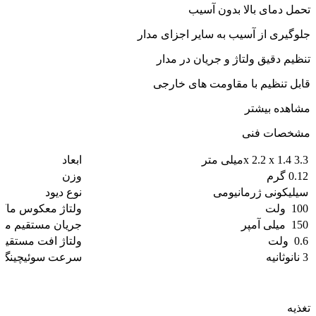
تحمل دمای بالا بدون آسیب
جلوگیری از آسیب به سایر اجزای مدار
تنظیم دقیق ولتاژ و جریان در مدار
قابل تنظیم با مقاومت های خارجی
مشاهده بیشتر
مشخصات فنی
3.3 x 2.2 x 1.4میلی متر
ابعاد
0.12 گرم
وزن
سیلیکونی ژرمانیومی
نوع دیود
100 ولت
ولتاژ معکوس ماکزیم
150 میلی آمپر
جریان مستقیم ماکزی
0.6 ولت
ولتاژ افت مستقیم (VF
3 نانوثانیه
سرعت سوئیچینگ (trr
تغذیه