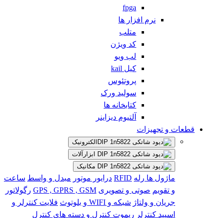
fpga
نرم افزار ها
متلب
کد ویژن
لب ویو
کیل kail
پروتئوس
سولید ورک
کتابخانه ها
آلتیوم دیزاینر
قطعات و تجهیزات
الکترونیک
ابزارآلات
مکانیک
ماژول ها
رله
RFID
درایور موتور
مبدل و واسط
ساعت
و تقویم
صوتی و تصویری
GPS , GPRS , GSM
رگولاتور
جریان و ولتاژ
شبکه و WIFI و بلوتوث
فلایت کنترلر و
اسپید کنترلر
ریموت کنترل و دسته های کنترل