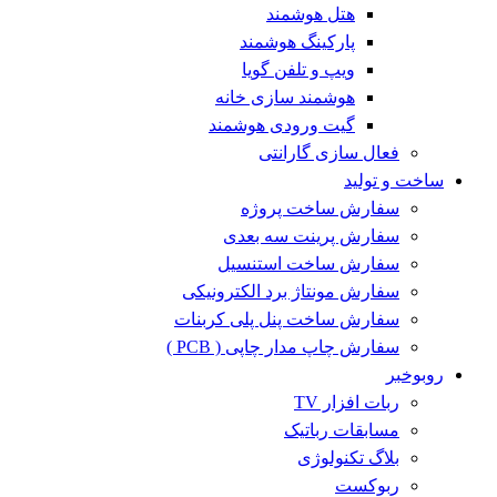
هتل هوشمند
پارکینگ هوشمند
ویپ و تلفن گویا
هوشمند سازی خانه
گیت ورودی هوشمند
فعال سازی گارانتی
ساخت و تولید
سفارش ساخت پروژه
سفارش پرینت سه بعدی
سفارش ساخت استنسیل
سفارش مونتاژ برد الکترونیکی
سفارش ساخت پنل پلی کربنات
سفارش چاپ مدار چاپی ( PCB )
روبوخبر
ربات افزار TV
مسابقات رباتیک
بلاگ تکنولوژی
ربوکست