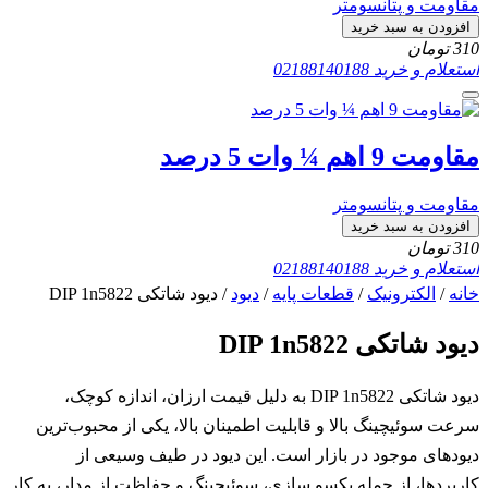
مقاومت و پتانسومتر
افزودن به سبد خرید
310
تومان
استعلام و خرید
02188140188
مقاومت 9 اهم ¼ وات 5 درصد
مقاومت و پتانسومتر
افزودن به سبد خرید
310
تومان
استعلام و خرید
02188140188
خانه
/
الکترونیک
/
قطعات پایه
/
دیود
/ دیود شاتکی DIP 1n5822
دیود شاتکی DIP 1n5822
دیود شاتکی DIP 1n5822 به دلیل قیمت ارزان، اندازه کوچک،
سرعت سوئیچینگ بالا و قابلیت اطمینان بالا، یکی از محبوب‌ترین
دیودهای موجود در بازار است. این دیود در طیف وسیعی از
کاربردها، از جمله یکسو سازی، سوئیچینگ و حفاظت از مدار، به کار