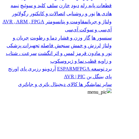
قطعات پایه
رله
دیود
خازن
سلف
کلید و سوئیچ
نیمه
هادی ها
نور و روشنایی
اتصالات و کانکتور
رگولاتور
ولتاژ و جریان
مقاومت و پتانسومتر
AVR , ARM , FPGA
آی‌سی و سوکت آی‌سی
سنسور ها
گاز
وزن و فشار
دما و رطوبت
جریان و
ولتاژ
لرزش و خمش
سنجش فاصله
تجهیزات پزشکی
نور و مادون قرمز
لمس و اثر انگشت
سرعت ، شتاب
و زاویه
قطب نما و ژیروسکوپ
برد توسعه
FPGA
ARM
ESP
آردوینو
رزبری پای
اورنج
پای
بینگل بن
AVR | PIC
سایر
نمایشگر ها
کالای دیجیتال
باتری و جاباتری