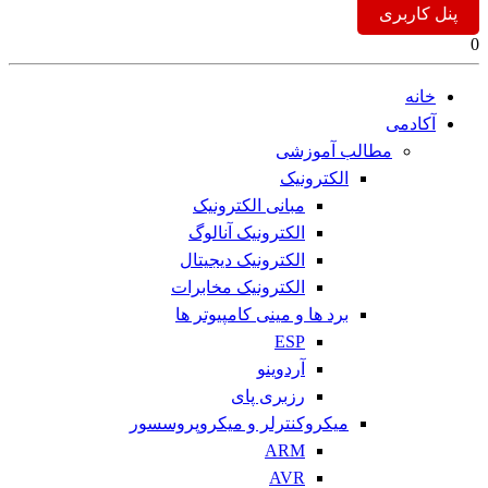
پنل کاربری
0
خانه
آکادمی
مطالب آموزشی
الکترونیک
مبانی الکترونیک
الکترونیک آنالوگ
الکترونیک دیجیتال
الکترونیک مخابرات
برد ها و مینی کامپیوتر ها
ESP
آردوینو
رزبری پای
میکروکنترلر و میکروپروسسور
ARM
AVR