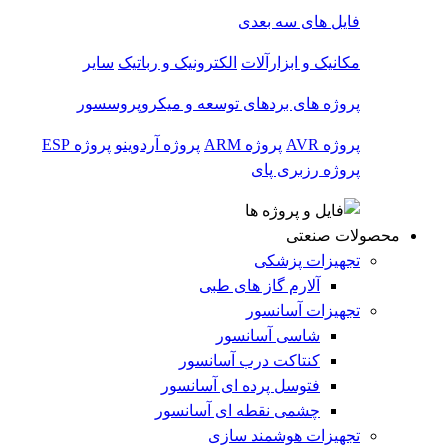
فایل های سه بعدی
مکانیک و ابزارآلات
الکترونیک و رباتیک
سایر
پروژه های بردهای توسعه و میکروپروسسور
پروژه AVR
پروژه ARM
پروژه آردوینو
پروژه ESP
پروژه رزبری پای
محصولات صنعتی
تجهیزات پزشکی
آلارم گاز های طبی
تجهیزات آسانسور
شاسی آسانسور
کنتاکت درب آسانسور
فتوسل پرده ای آسانسور
چشمی نقطه ای آسانسور
تجهیزات هوشمند سازی