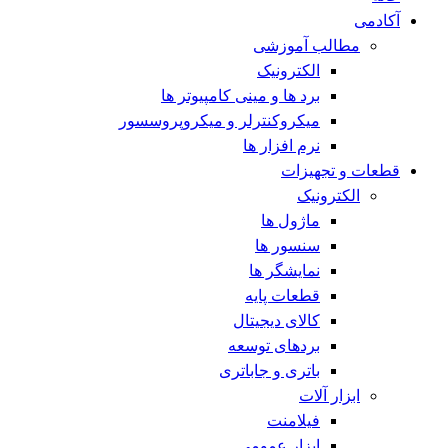
آکادمی
مطالب آموزشی
الکترونیک
برد ها و مینی کامپیوتر ها
میکروکنترلر و میکروپروسسور
نرم افزار ها
قطعات و تجهیزات
الکترونیک
ماژول ها
سنسور ها
نمایشگر ها
قطعات پایه
کالای دیجیتال
بردهای توسعه
باتری و جاباتری
ابزار آلات
فیلامنت
ابزار عمومی