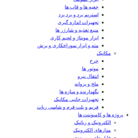
جعبه ها و قاب ها
استریم برد و برد برد
تجهیزات اندازه گیری
منبع تغذیه و شارژر ها
ابزار مونتاژ و لحیم کاری
مته و ابزار سوراخکاری و برش
مکانیک
چرخ
موتور ها
انتقال نیرو
ملخ و پروانه
نگهدارنده و سازه ها
تجهیزات جانبی مکانیک
فریم و پلت فرم و شاسی ربات
پروژه ها و کامپوننت ها
الکترونیک و رباتیک
مدارهای الکترونیک
فایل های سه بعدی