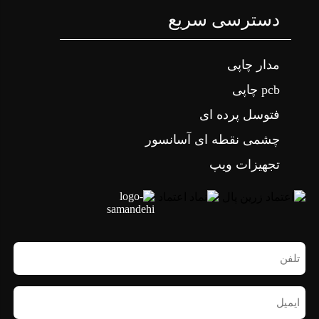
دسترسی سریع
مدار چاپی
pcb چاپی
فتوسل پرده ای
چشمی نقطه ای آسانسور
تجهیزات ویپ
تلفن
همراه
(ضروری)
ایمیل
(ضروری)