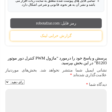
B1203
تمامی فایل های پیوست شده متعلق به سایت ربات افزار می
باشد و نشر آن به هر نحوه، قانونی و شرعی اشکال دارد.
راه اندازی سریع و آسان
دارای نشانگر ال ای دی
رمز فایل:
robotafzar.com
عملکرد مطلوب در محدوده وسیع ولتاژ ورودی
گزارش خرابی لینک
دارای دو ورودی PWM برای کنترل سرعت و جهت موتور
دارای دو ورودی آنالوگ برای کنترل سرعت و جهت موتور
حفاظت در برابر جریان اضافه برای جلوگیری از آسیب به
پرسش و پاسخ خود را درمورد “ماژول PWM کنترل دور موتور
درایور موتور و موتور در صورت اضافه بار جریان
B1203” در این بخش بپرسید.
نشانی ایمیل شما منتشر نخواهد شد.
بخش‌های موردنیاز
دارای محافظ حرارتی است برای جلوگیری از آسیب به
علامت‌گذاری شده‌اند
*
درایور موتور و موتور در صورت اضافه بار حرارتی
سازگار با انواع میکروکنترلرها و بردهای توسعه مانند AVR،
دیدگاه شما
*
آردوینو و …
کاربرد ماژول PWM کنترل دور موتور