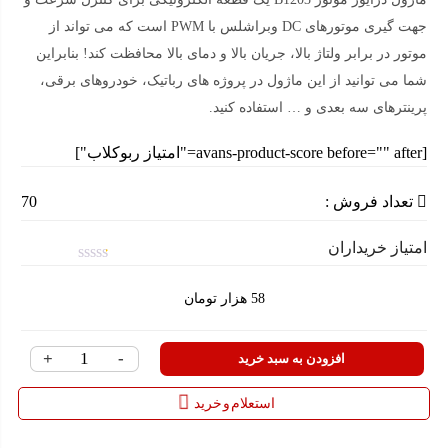
جهت گیری موتورهای DC وبراشلس با PWM است که می تواند از
موتور در برابر ولتاژ بالا، جریان بالا و دمای بالا محافظت کند! بنابراین
شما می توانید از این ماژول در پروژه های رباتیک، خودروهای برقی،
پرینترهای سه بعدی و … استفاده کنید.
[avans-product-score before="" after="امتیاز ربوکلاب"]
تعداد فروش :
70
امتیاز خریداران
امتیاز
0.1
58
هزار تومان
از
5
+
-
ماژول
افزودن به سبد خرید
PWM
استعلام و خرید
کنترل
دور