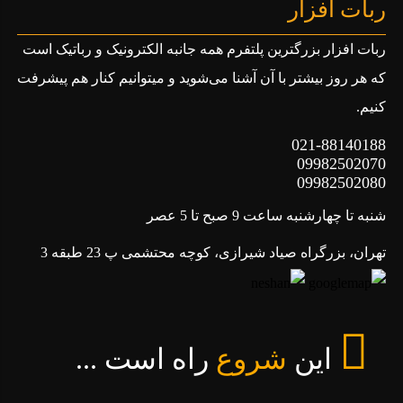
ربات افزار
کنترل دقیق بر حرکت اجزا دارند
کنترل سرعت فن ها و دمنده ها در سیستم های HVAC
ربات افزار بزرگترین پلتفرم همه جانبه الکترونیک و رباتیک است
کنترل سرعت و جهت موتورها در صفحه های گردان و
که هر روز بیشتر با آن آشنا می‌شوید و میتوانیم کنار هم پیشرفت
عرشه کاست تجهیزات صوتی
کنیم.
کنترل سرعت و جهت موتورها در تجهیزات کشاورزی مانند
پمپ های آبیاری و دانخوری های دام
021-88140188
09982502070
09982502080
شنبه تا چهارشنبه ساعت 9 صبح تا 5 عصر
تهران، بزرگراه صیاد شیرازی، کوچه محتشمی پ 23 طبقه 3
این
شروع
راه است ...