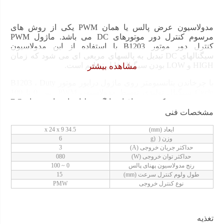
موتور
B1203
مدولاسیون عرض پالس یا همان PWM یکی از روش های
عدد
مرسوم کنترل دور موتورهای DC می باشد. ماژول PWM
کنترل دور موتور B1203 با استفاده از این مدولاسیون
سیگنالهای DC تبدیل به پالسهای مربعی ای می شود که زمان
HIGH و LOW بودن سیگنال قابل تنظیم است.
مشاهده بیشتر
با چرخاندن پتانسیومتر روی ماژول درایور موتور B1203 ، Duty
Cycle
سیگنال تولیدی توسط مدولاسیون
PWM
بین 0 تا 100
درصد تغییر میکند و متعاقبا میانگین ولتاژ یا همان مقدار
DC
سیگنال نیز متناسب با آن تغییر می کند .این تغییر سطح DC
مشخصات فنی
باعث تغییر در سرعت موتورها خواهد شد.
ابعاد (mm)
34.5 x 24 x 9
وزن ( (g
6
حداکثر جریان خروجی (A)
3
ورودی های آنالوگ می توانند کنترل دقیق تری بر روی
حداکثر توان خروجی (W)
080
سرعت موتور نسبت به ورودی های PWM ارائه دهند!
رنج مدولاسیون پهنای پالس
0 ~ 100
طول ولوم کنترل سرعت (mm)
15
نوع کنترل خروجی
PMW
تغذیه