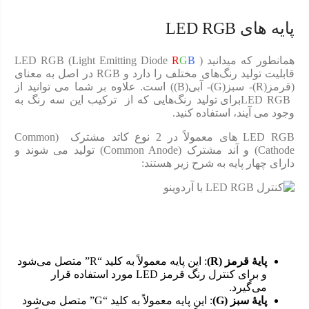
پایه های LED RGB
همانطور که میدانید LED RGB (Light Emitting Diode
)
B
G
R
قابلیت تولید رنگ‌های مختلف را دارد و RGB در اصل به معنای
(قرمز(R)- سبز(G)- آبی(B)) است. علاوه بر شما می توانید از
LED RGBبرای تولید رنگ‌هایی که از ترکیب این سه رنگ به
وجود می آیند، استفاده کنید.
LED RGB های معمولاً در 2 نوع کاتد مشترک (Common
Cathode) و آند مشترک (Common Anode) تولید می شوند و
دارای چهار پایه به شرح زیر هستند:
پایهٔ قرمز
(R)
: این پایه معمولاً به کلید “R” متصل می‌شود
و برای کنترل رنگ قرمز LED مورد استفاده قرار
می‌گیرد.
پایهٔ سبز
(G)
: این پایه معمولاً به کلید “G” متصل می‌شود