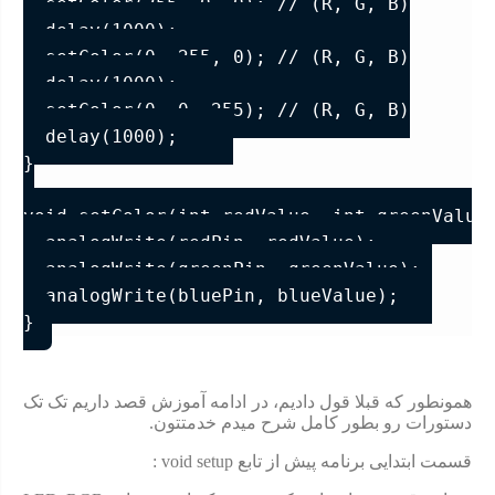
  setColor(255, 0, 0); // (R, G, B)

  delay(1000);         

  setColor(0, 255, 0); // (R, G, B)

  delay(1000);   

  setColor(0, 0, 255); // (R, G, B)

  delay(1000);     

}

void setColor(int redValue, int greenValue,
  analogWrite(redPin, redValue);     

  analogWrite(greenPin, greenValue); 

  analogWrite(bluePin, blueValue);   

همونطور که قبلا قول دادیم، در ادامه آموزش قصد داریم تک تک
دستورات رو بطور کامل شرح میدم خدمتتون.
قسمت ابتدایی برنامه پیش از تابع void setup :