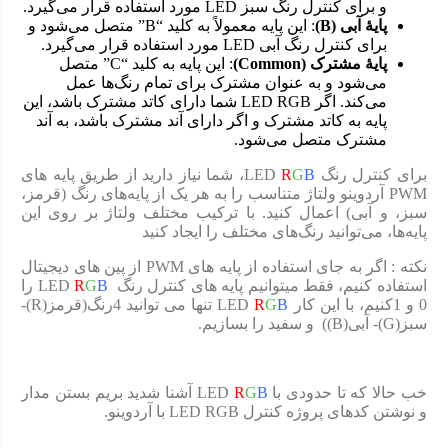
و برای کنترل رنگ سبز LED مورد استفاده قرار می‌گیرد.
پایهٔ آبی
(B)
: این پایه معمولاً به کلید “B” متصل می‌شود و
برای کنترل رنگ آبی LED مورد استفاده قرار می‌گیرد.
پایهٔ مشترک
(Common)
: این پایه به کلید “C” متصل
می‌شود و به عنوان مشترک برای تمام رنگ‌ها عمل
می‌کند. اگر LED RGB شما دارای کاتد مشترک باشد، این
پایه به کاتد مشترک و اگر دارای آند مشترک باشد، به آند
مشترک متصل می‌شود.
برای کنترل رنگ LED
B
G
R
، شما نیاز دارید از طریق پایه های
PWM آردوینو ولتاژ متناسب را به هر یک از پایه‌های رنگ (قرمز،
سبز، و آبی) اعمال کنید. با ترکیب مختلف ولتاژ بر روی این
پایه‌ها، می‌توانید رنگ‌های مختلف را ایجاد کنید
نکته : اگر به جای استفاده از پایه های PWM از پین های دیجیتال
استفاده کنیم، فقط میتوانیم پایه های کنترل رنگ LED
B
G
R
را
0 و 1کنیم، با این کار LED
B
G
R
تنها می توانید 4رنگ(قرمز(R)-
سبز(G)- آبی(B)) و سفید را بسازیم.
خب حالا که تا حدودی با LED
B
G
R
آشنا شدید بریم بستن مدار
و نوشتن کدهای پروژه کنترل LED RGB با آردوینو.