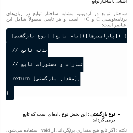
آشنایی با ساختار توابع
ساختار توابع در آردوینو، مشابه ساختار توابع در زبان‌های
برنامه‌نویسی C و C++ است و هر تابعی معمولاً شامل این
عناصر است:
[نوع بازگشتی] [نام تابع]([پارامترها]) {

  // بدنه تابع

  // عبارات و دستورات تابع

  return [مقدار بازگشتی];

{
نوع بازگشتی
: این بخش نوع داده‌ای است که تابع
برمی‌گرداند.
نکته : اگر تابع هیچ مقداری برنگرداند، از
void
استفاده می‌شود.