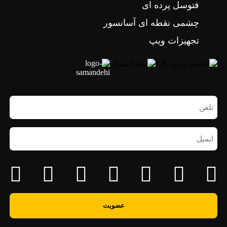
فتوسل پرده ای
چشمی نقطه ای آسانسور
تجهیزات ویپ
تلفن
همراه
(ضروری)
ایمیل
(ضروری)