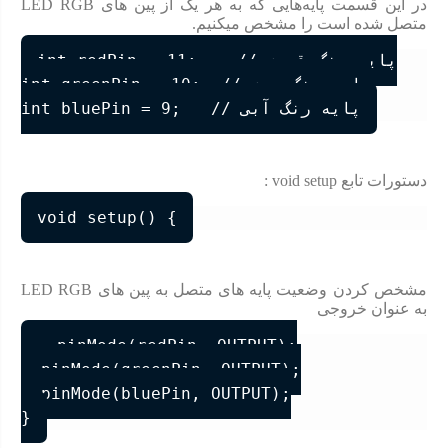
در این قسمت پایه‌هایی که به هر یک از پین های LED RGB
متصل شده است را مشخص میکنیم.
int redPin = 11;    // پایه رنگ قرمز

int greenPin = 10;  // پایه رنگ سبز

دستورات تابع void setup :
void setup() {
مشخص کردن وضعیت پایه های متصل به پین های LED RGB
به عنوان خروجی
  pinMode(redPin, OUTPUT);

  pinMode(greenPin, OUTPUT);

  pinMode(bluePin, OUTPUT);
