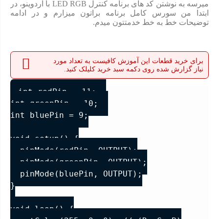
میرسه به نوشتن کد های برنامه کنترل LED RGB با آردوینو، در
ابتدا من سورس کامل برنامه براتون میزارم و در ادامه
توضیحات خط به خط خدمتتون میدم.
برای خرید قطعات این آموزش کافیست به تعداد مورد
نیاز گزارش شده روی دکمه سبد خرید کلیلک کنید.
int redPin = 11;  

int greenPin = 10;  

int bluePin = 9;

void setup() {

  pinMode(redPin, OUTPUT);

  pinMode(greenPin, OUTPUT);

  pinMode(bluePin, OUTPUT);

}

void loop() {
