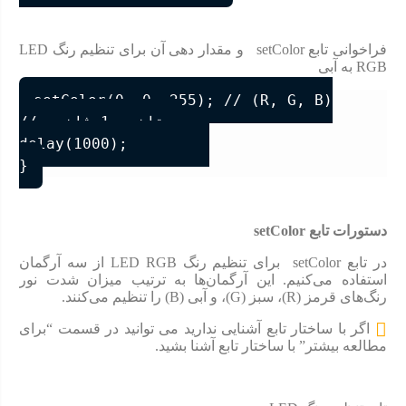
فراخوانی تابع setColor و مقدار دهی آن برای تنظیم رنگ LED
RGB به آبی
setColor(0, 0, 255); // (R, G, B)

// تاخیر 1 ثانیه  

delay(1000);         

دستورات تابع
setColor
در تابع setColor برای تنظیم رنگ LED RGB از سه آرگمان
استفاده می‌کنیم. این آرگمان‌ها به ترتیب میزان شدت نور
رنگ‌های قرمز (R)، سبز (G)، و آبی (B) را تنظیم می‌کنند.
اگر با ساختار تابع آشنایی ندارید می توانید در قسمت “برای
مطالعه بیشتر” با ساختار تابع آشنا بشید.